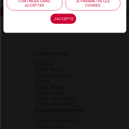
CONTINUER SANS
JE PARAMÈTRE LES
ACCEPTER
COOKIES
J'ACCEPTE
Espace produit
Boutique
VIDAL Expert
VIDAL Hoptimal
eVIDAL
VIDAL Mobile
VIDAL widget
VIDAL Sécurisation
VIDAL e-Services
Espace institutionnel
Qui sommes-nous ?
VIDAL France