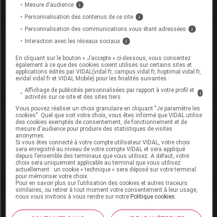
Mesure d’audience
i
Personnalisation des contenus de ce site
i
Personnalisation des communications vous étant adressées
i
Laboratoire
Interaction avec les réseaux sociaux
i
En cliquant sur le bouton « J’accepte » ci-dessous, vous consentez
SERP
également à ce que des cookies soient utilisés sur certains sites et
applications édités par VIDAL(vidal.fr, campus.vidal.fr, hoptimal.vidal.fr,
evidal.vidal.fr et VIDAL Mobile) pour les finalités suivantes :
Voir la fiche laboratoire
Affichage de publicités personnalisées par rapport à votre profil et
i
activités sur ce site et des sites tiers
Vous pouvez réaliser un choix granulaire en cliquant "Je paramètre les
cookies". Quel que soit votre choix, vous êtes informé que VIDAL utilise
Rein
des cookies exemptés de consentement, de fonctionnement et de
mesure d'audience pour produire des statistiques de visites
anonymes.
Adaptation de posologie
Si vous êtes connecté à votre compte utilisateur VIDAL, votre choix
sera enregistré au niveau de votre compte VIDAL et sera appliqué
depuis l’ensemble des terminaux que vous utilisez. A défaut, votre
Toxicité rénale
choix sera uniquement applicable au terminal que vous utilisez
actuellement : un cookie « technique » sera déposé sur votre terminal
pour mémoriser votre choix.
Pour en savoir plus sur l’utilisation des cookies et autres traceurs
similaires, ou retirer à tout moment votre consentement à leur usage,
nous vous invitons à vous rendre sur notre
Politique cookies
.