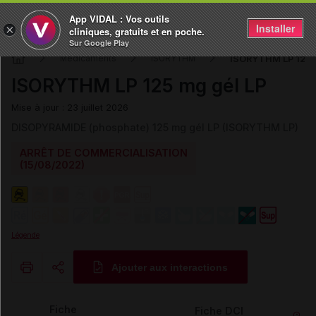
App VIDAL : Vos outils
Installer
×
cliniques, gratuits et en poche.
Sur Google Play
ISORYTHM LP 125 
Médicaments
ISORYTHM
ISORYTHM LP 125 mg gél LP
Mise à jour : 23 juillet 2026
DISOPYRAMIDE (phosphate) 125 mg gél LP (ISORYTHM LP)
ARRÊT DE COMMERCIALISATION
(15/08/2022)
Légende
Ajouter aux interactions
Copier l'url
Fiche
Fiche DCI