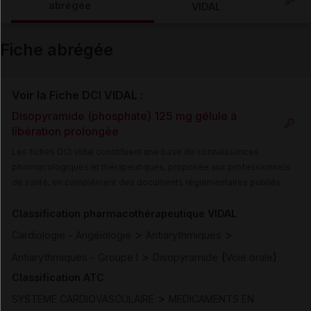
abrégée
VIDAL
Email
Fiche abrégée
Voir la Fiche DCI VIDAL :
Disopyramide (phosphate) 125 mg gélule à
libération prolongée
Les fiches DCI Vidal constituent une base de connaissances
pharmacologiques et thérapeutiques, proposée aux professionnels
de santé, en complément des documents réglementaires publiés.
Classification pharmacothérapeutique VIDAL
>
>
Cardiologie - Angéiologie
Antiarythmiques
>
(
)
Antiarythmiques - Groupe I
Disopyramide
Voie orale
Classification ATC
>
SYSTEME CARDIOVASCULAIRE
MEDICAMENTS EN