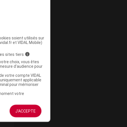
okies soient utilisés sur
vidal.fr et VIDAL Mobile)
es sites tiers
i
votre choix, vous êtes
mesure d'audience pour
u de votre compte VIDAL
a uniquement applicable
rminal pour mémoriser
t moment votre
J'ACCEPTE