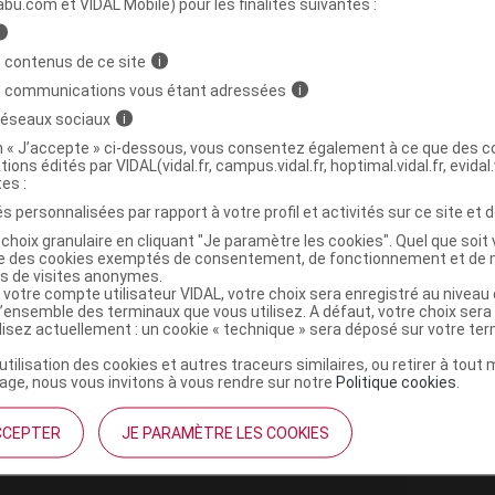
abu.com et VIDAL Mobile) pour les finalités suivantes :
>
>
i
MEDICAMENTS EN CARDIOLOGIE
STIMULANTS
 contenus de ce site
i
>
DIOTONIQUES EXCLUS
ADRENERGIQUES ET
s communications vous étant adressées
i
)
INE
 réseaux sociaux
i
on « J’accepte » ci-dessous, vous consentez également à ce que des co
tions édités par VIDAL(vidal.fr, campus.vidal.fr, hoptimal.vidal.fr, evidal.
tes :
s personnalisées par rapport à votre profil et activités sur ce site et d
,
,
odium citrate dihydrate
sodium chlorure
acide
choix granulaire en cliquant "Je paramètre les cookies". Quel que soit 
,
de chlorhydrique
eau ppi
ise des cookies exemptés de consentement, de fonctionnement et de 
es de visites anonymes.
 votre compte utilisateur VIDAL, votre choix sera enregistré au nivea
l’ensemble des terminaux que vous utilisez. A défaut, votre choix ser
ilisez actuellement : un cookie « technique » sera déposé sur votre te
TE TILLOMED 0,2 mg/ml S
’utilisation des cookies et autres traceurs similaires, ou retirer à tou
ge, nous vous invitons à vous rendre sur notre
Politique cookies
.
Commercialisé
t ouverture : durant 24 mois
CCEPTER
JE PARAMÈTRE LES COOKIES
re, Conserver dans son emballage, Ne