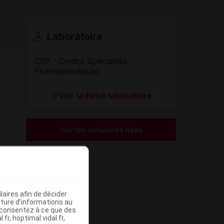
Laboratoire
CSP - Centre Spécialités
Pharmaceutiques
Voir la fiche laboratoire
Voir les actualités liées
aires afin de décider
iture d’informations au
s consentez à ce que des
fr, hoptimal.vidal.fr,