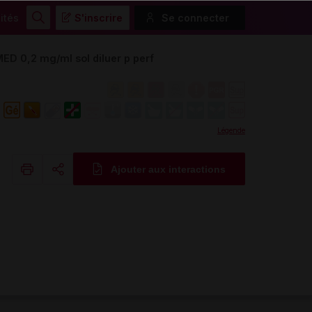
ités
S'inscrire
Se connecter
Rechercher
0,2 mg/ml sol diluer p perf
Légende
Ajouter aux interactions
Copier l'url
Email