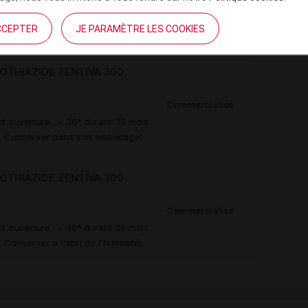
e monohydrate
CCEPTER
JE PARAMÈTRE LES COOKIES
THIAZIDE ZENTIVA 300
Commercialisé
t ouverture : < 30° durant 36 mois
té, Conserver dans son emballage)
THIAZIDE ZENTIVA 300
Commercialisé
t ouverture : < 30° durant 36 mois
Conserver à l'abri de l'humidité)