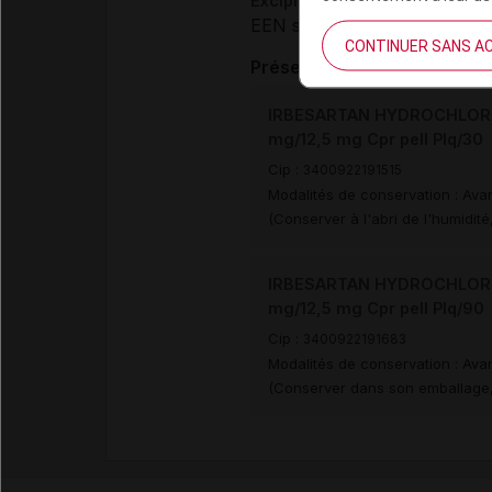
Excipients à effet notoire :
EEN sans dose seuil :
lactos
CONTINUER SANS A
Présentations
IRBESARTAN HYDROCHLORO
mg/12,5 mg Cpr pell Plq/30
Cip :
3400922191515
Modalités de conservation : Avan
(Conserver à l'abri de l'humidi
IRBESARTAN HYDROCHLORO
mg/12,5 mg Cpr pell Plq/90
Cip :
3400922191683
Modalités de conservation : Avan
(Conserver dans son emballage, 