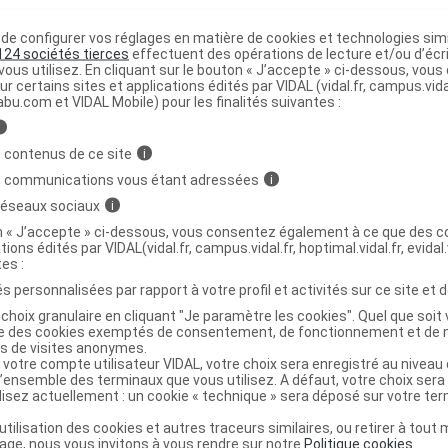
)
e
e configurer vos réglages en matière de cookies et technologies simil
124 sociétés tierces
effectuent des opérations de lecture et/ou d’écr
ous utilisez. En cliquant sur le bouton « J’accepte » ci-dessous, vou
>
MEDICAMENTS AGISSANT SUR LE SYSTEME RENINE-
ur certains sites et applications édités par VIDAL (vidal.fr, campus.vidal.
abu.com et VIDAL Mobile) pour les finalités suivantes :
DES RECEPTEURS DE L'ANGIOTENSINE II EN
i
ES RECEPTEURS DE L'ANGIOTENSINE II ET
 contenus de ce site
i
)
DIURETIQUES
s communications vous étant adressées
i
 réseaux sociaux
i
on « J’accepte » ci-dessous, vous consentez également à ce que des co
tions édités par VIDAL(vidal.fr, campus.vidal.fr, hoptimal.vidal.fr, evidal.
tes :
s personnalisées par rapport à votre profil et activités sur ce site et d
choix granulaire en cliquant "Je paramètre les cookies". Quel que soit 
,
,
rmellose sel de Na
silicium dioxyde
magnésium
ise des cookies exemptés de consentement, de fonctionnement et de 
es de visites anonymes.
 votre compte utilisateur VIDAL, votre choix sera enregistré au nivea
romellose
l’ensemble des terminaux que vous utilisez. A défaut, votre choix ser
,
,
e dioxyde
fer rouge oxyde
fer jaune oxyde
ilisez actuellement : un cookie « technique » sera déposé sur votre te
ire de carnauba
’utilisation des cookies et autres traceurs similaires, ou retirer à tou
ge, nous vous invitons à vous rendre sur notre
Politique cookies
.