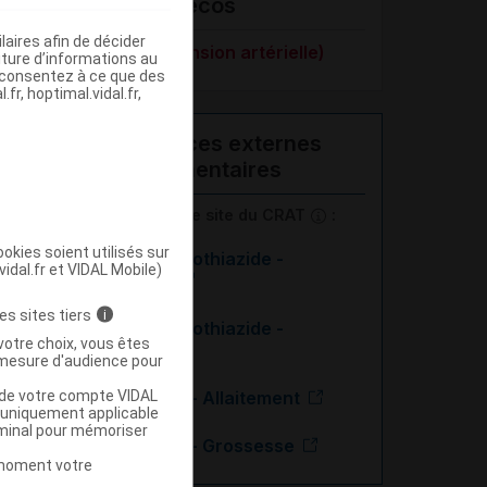
VIDAL Recos
aires afin de décider
HTA (hypertension artérielle)
iture d’informations au
s consentez à ce que des
fr, hoptimal.vidal.fr,
Ressources externes
complémentaires
En savoir plus le site du CRAT
:
okies soient utilisés sur
Hydrochlorothiazide -
vidal.fr et VIDAL Mobile)
Allaitement
es sites tiers
i
Hydrochlorothiazide -
votre choix, vous êtes
Grossesse
mesure d'audience pour
u de votre compte VIDAL
Irbésartan - Allaitement
a uniquement applicable
rminal pour mémoriser
Irbésartan - Grossesse
t moment votre