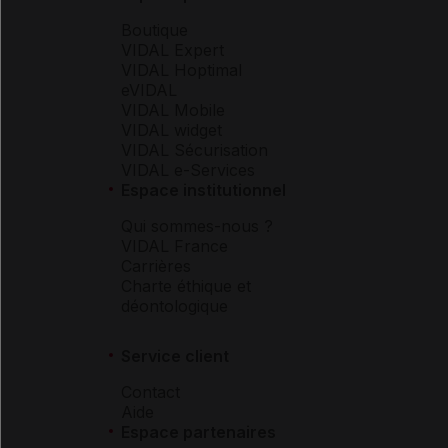
Boutique
VIDAL Expert
VIDAL Hoptimal
eVIDAL
VIDAL Mobile
VIDAL widget
VIDAL Sécurisation
VIDAL e-Services
Espace institutionnel
Qui sommes-nous ?
VIDAL France
Carrières
Charte éthique et
déontologique
Service client
Contact
Aide
Espace partenaires