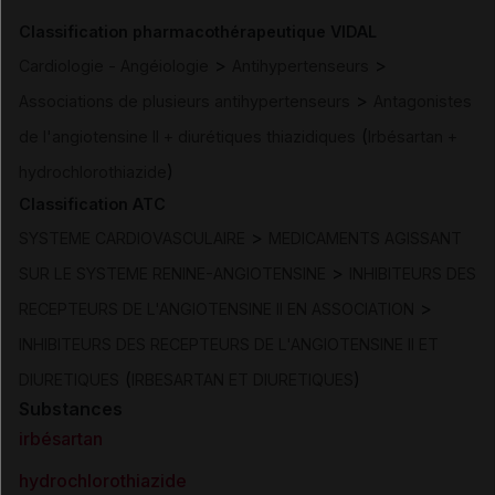
Classification pharmacothérapeutique VIDAL
>
>
Cardiologie - Angéiologie
Antihypertenseurs
>
Associations de plusieurs antihypertenseurs
Antagonistes
(
de l'angiotensine II + diurétiques thiazidiques
Irbésartan +
)
hydrochlorothiazide
Classification ATC
>
SYSTEME CARDIOVASCULAIRE
MEDICAMENTS AGISSANT
>
SUR LE SYSTEME RENINE-ANGIOTENSINE
INHIBITEURS DES
>
RECEPTEURS DE L'ANGIOTENSINE II EN ASSOCIATION
INHIBITEURS DES RECEPTEURS DE L'ANGIOTENSINE II ET
(
)
DIURETIQUES
IRBESARTAN ET DIURETIQUES
Substances
irbésartan
hydrochlorothiazide