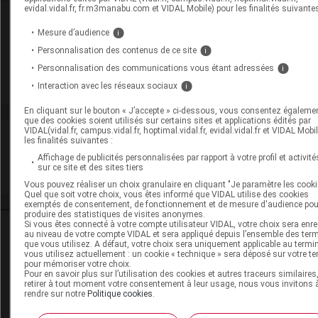
evidal.vidal.fr, fr.m3manabu.com et VIDAL Mobile) pour les finalités suivantes
Rein
Mesure d’audience
i
Adaptation de posologie
Personnalisation des contenus de ce site
i
Personnalisation des communications vous étant adressées
i
Toxicité rénale
Interaction avec les réseaux sociaux
i
En cliquant sur le bouton « J’accepte » ci-dessous, vous consentez égalemen
que des cookies soient utilisés sur certains sites et applications édités par
VIDAL(vidal.fr, campus.vidal.fr, hoptimal.vidal.fr, evidal.vidal.fr et VIDAL Mobi
VIDAL Recos
les finalités suivantes :
Affichage de publicités personnalisées par rapport à votre profil et activité
sur ce site et des sites tiers
HTA (hypertension artérielle)
Vous pouvez réaliser un choix granulaire en cliquant "Je paramètre les cooki
Quel que soit votre choix, vous êtes informé que VIDAL utilise des cookies
exemptés de consentement, de fonctionnement et de mesure d'audience pou
produire des statistiques de visites anonymes.
Si vous êtes connecté à votre compte utilisateur VIDAL, votre choix sera enre
Ressources externes complémentaires
au niveau de votre compte VIDAL et sera appliqué depuis l’ensemble des ter
que vous utilisez. A défaut, votre choix sera uniquement applicable au termi
vous utilisez actuellement : un cookie « technique » sera déposé sur votre te
En savoir plus le site du CRAT
:
pour mémoriser votre choix.
Pour en savoir plus sur l’utilisation des cookies et autres traceurs similaires
retirer à tout moment votre consentement à leur usage, nous vous invitons 
Hydrochlorothiazide - Allaitement
rendre sur notre
Politique cookies
.