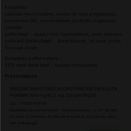
Excipients
,
,
cellulose microcristalline
amidon de maïs prégélatinisé
,
,
poloxamère 188
croscarmellose sel de Na
magnésium
stéarate
pelliculage :
,
,
opadry rose
hypromellose
acide stéarique
colorant (pelliculage) :
,
,
titane dioxyde
fer jaune oxyde
fer rouge oxyde
Excipients à effet notoire :
EEN sans dose seuil :
lactose monohydrate
Présentations
IRBESARTAN/HYDROCHLOROTHIAZIDE EVOLUGEN
PHARMA 300 mg/12,5 mg Cpr pell Plq/30
Cip :
3400927674150
Modalités de conservation : Avant ouverture : < 30° durant
24 mois (Conserver à l'abri de la lumière, Conserver dans
son emballage)