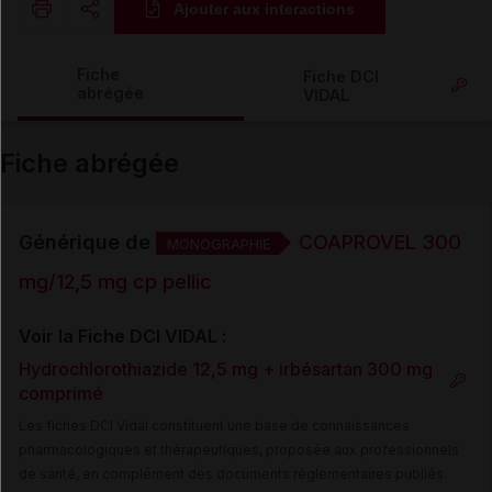
Ajouter aux interactions
Copier l'url
Fiche
Fiche DCI
abrégée
VIDAL
Email
Fiche abrégée
Générique de
COAPROVEL 300
MONOGRAPHIE
mg/12,5 mg cp pellic
Voir la Fiche DCI VIDAL :
Hydrochlorothiazide 12,5 mg + irbésartan 300 mg
comprimé
Les fiches DCI Vidal constituent une base de connaissances
pharmacologiques et thérapeutiques, proposée aux professionnels
de santé, en complément des documents réglementaires publiés.