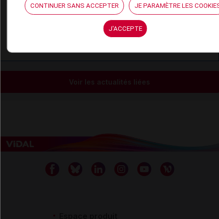
Hydrochlorothiazide - Grossesse
CONTINUER SANS ACCEPTER
JE PARAMÈTRE LES COOKIE
Irbésartan - Allaitement
J'ACCEPTE
Irbésartan - Grossesse
Voir les actualités liées
Espace produit