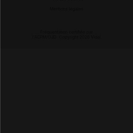
-
Mentions légales
Fréquentation certifiée par
l'ACPM/OJD
|
Copyright 2026 Vidal