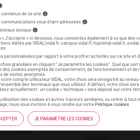
i
 contenus de ce site
i
s communications vous étant adressées
i
,
 réseaux sociaux
i
e
eau ppi
te de sodium dihydrate
on « J’accepte » ci-dessous, vous consentez également à ce que des co
tions édités par VIDAL(vidal.fr, campus.vidal.fr, hoptimal.vidal.fr, evidal.
tes :
s personnalisées par rapport à votre profil et activités sur ce site et d
 inj Fl/10ml
choix granulaire en cliquant "Je paramètre les cookies". Quel que soit 
ise des cookies exemptés de consentement, de fonctionnement et de 
Commercialisé
es de visites anonymes.
t ouverture : durant 5 ans
 votre compte utilisateur VIDAL, votre choix sera enregistré au nivea
l’ensemble des terminaux que vous utilisez. A défaut, votre choix ser
ilisez actuellement : un cookie « technique » sera déposé sur votre te
 inj Fl/100ml
’utilisation des cookies et autres traceurs similaires, ou retirer à tou
ge, nous vous invitons à vous rendre sur notre
Politique cookies
.
Supprimé
t ouverture : durant 5 ans
CCEPTER
JE PARAMÈTRE LES COOKIES
 inj Fl/200ml
Supprimé