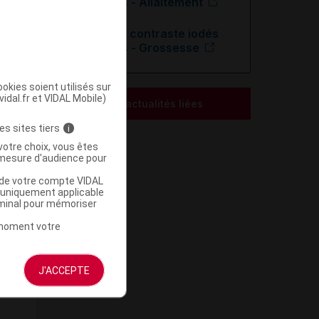
hydrosolubles - Allaitement
Produits de contraste iodés
hydrosolubles - Grossesse
okies soient utilisés sur
vidal.fr et VIDAL Mobile)
Voir les actualités liées
es sites tiers
i
votre choix, vous êtes
mesure d'audience pour
u de votre compte VIDAL
a uniquement applicable
rminal pour mémoriser
t moment votre
J'ACCEPTE