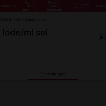
Santé
Prise en
Formations
Maladies
des
charge
Actual
médicales
patients
médicale
AMIRON 300 mg Iode/ml sol inj
Iode/ml sol
Fiche abrégée