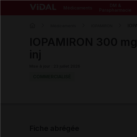
DM &
Médicaments
Parapharmacie
IOP
Médicaments
IOPAMIRON
IOPAMIRON 300 mg 
inj
Mise à jour : 23 juillet 2026
COMMERCIALISÉ
Fiche abrégée