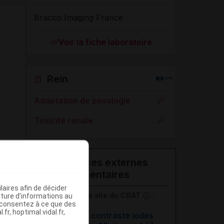
Bracco Imaging France
Voir la fiche laboratoire
Rein
Adaptation de posologie
Toxicité rénale
Ressources externes
complémentaires
aires afin de décider
En savoir plus le site du CRAT
:
iture d’informations au
s consentez à ce que des
fr, hoptimal.vidal.fr,
Produits de contraste iodés