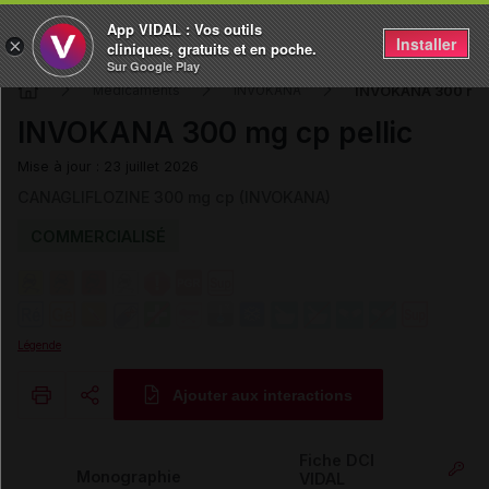
App VIDAL : Vos outils
Installer
×
cliniques, gratuits et en poche.
Sur Google Play
INVOKANA 300 mg 
Médicaments
INVOKANA
INVOKANA 300 mg cp pellic
Mise à jour : 23 juillet 2026
CANAGLIFLOZINE 300 mg cp (INVOKANA)
COMMERCIALISÉ
Légende
Ajouter aux interactions
Copier l'url
Fiche DCI
Monographie
VIDAL