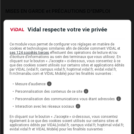
MISES EN GARDE et PRÉCAUTIONS D'EMPLOI
Généralités
Vidal respecte votre vie privée
La canagliflozine ne doit pas être utilisée chez les
Ce module vous permet de configurer vos réglages en matière de
patients atteints de diabète de type 1 (voir
cookies et technologies similaires afin de décider comment VIDAL et
« Acidocétose diabétique » à la rubrique
Mises en
ses 124 sociétés tierces
effectuent des opérations de lecture et/ou
d’écriture d’informations au sein des terminaux que vous utilisez. En
garde et précautions d'emploi
).
cliquant sur le bouton « J’accepte » ci-dessous, vous consentez à ce
que des cookies soient utilisés sur certains sites et applications édités
Insuffisance rénale
par VIDAL (vidal.fr, campus.vidal.fr, hoptimal.vidal.fr, evidal.vidal.fr,
fr.m3manabu.com et VIDAL Mobile) pour les finalités suivantes :
L'efficacité de la canagliflozine pour le contrôle
Mesure d’audience
i
glycémique dépend de la fonction rénale : l'efficacité
Personnalisation des contenus de ce site
i
est moindre chez les patients présentant une
Personnalisation des communications vous étant adressées
i
insuffisance rénale modérée et probablement absente
Interaction avec les réseaux sociaux
i
chez les patients présentant une insuffisance rénale
sévère (voir rubrique
Posologie et mode
En cliquant sur le bouton « J’accepte » ci-dessous, vous consentez
d'administration
).
également à ce que des cookies soient utilisés sur certains sites et
applications édités par VIDAL(vidal.fr, campus.vidal.fr, hoptimal.vidal.fr,
evidal.vidal.fr et VIDAL Mobile) pour les finalités suivantes :
Chez les patients adultes avec un DFGe