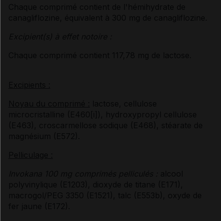
Chaque comprimé contient de l'hémihydrate de
canagliflozine, équivalent à 300 mg de canagliflozine.
Excipient(s) à effet notoire :
Chaque comprimé contient 117,78 mg de lactose.
Excipients :
Noyau du comprimé :
lactose, cellulose
microcristalline (E460[i]), hydroxypropyl cellulose
(E463), croscarmellose sodique (E468), stéarate de
magnésium (E572).
Pelliculage :
Invokana 100 mg comprimés pelliculés :
alcool
polyvinylique (E1203), dioxyde de titane (E171),
macrogol/PEG 3350 (E1521), talc (E553b), oxyde de
fer jaune (E172).