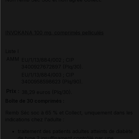
INVOKANA 100 mg, comprimés pelliculés
Liste I
AMM
EU/1/13/884/002 ; CIP
3400927672897 (Plq/30).
EU/1/13/884/003 ; CIP
3400958598623 (Plq/90).
Prix :
38,29 euros (Plq/30).
Boîte de 30 comprimés :
Remb Séc soc à 65 % et Collect, uniquement dans les
indications chez l'adulte :
traitement des patients adultes atteints de diabète
de type 2 insuffisament contrôlé par une