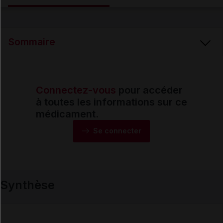
Email
Sommaire
Connectez-vous
pour accéder
Synthèse
à toutes les informations sur ce
médicament.
Monographie
Se connecter
Formes et présentations
Synthèse
Composition
Indications