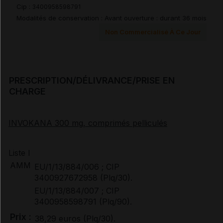
Cip :
3400958598791
Modalités de conservation : Avant ouverture : durant 36 mois
Documents de référence
Non Commercialisé À Ce Jour
Avis de la transparence (SMR/ASMR) (5)
PRESCRIPTION/DÉLIVRANCE/PRISE EN
CHARGE
INVOKANA 300 mg, comprimés pelliculés
Liste I
AMM
EU/1/13/884/006 ; CIP
3400927672958 (Plq/30).
EU/1/13/884/007 ; CIP
3400958598791 (Plq/90).
Prix :
38,29 euros (Plq/30).