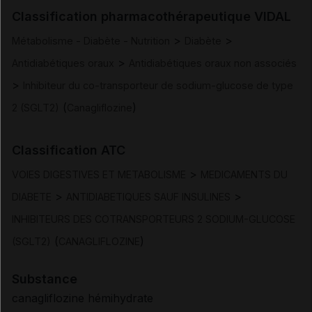
Classification pharmacothérapeutique VIDAL
Posologie et mode d'administration
>
>
Métabolisme - Diabète - Nutrition
Diabète
>
Antidiabétiques oraux
Antidiabétiques oraux non associés
Contre-indications
>
Inhibiteur du co-transporteur de sodium-glucose de type
(
)
2 (SGLT2)
Canagliflozine
Mises en garde et précautions d'emploi
Classification ATC
Interactions
>
VOIES DIGESTIVES ET METABOLISME
MEDICAMENTS DU
Fertilité/grossesse/allaitement
>
>
DIABETE
ANTIDIABETIQUES SAUF INSULINES
INHIBITEURS DES COTRANSPORTEURS 2 SODIUM-GLUCOSE
Conduite et utilisation de machines
(
)
(SGLT2)
CANAGLIFLOZINE
Effets indésirables
Substance
canagliflozine hémihydrate
Surdosage