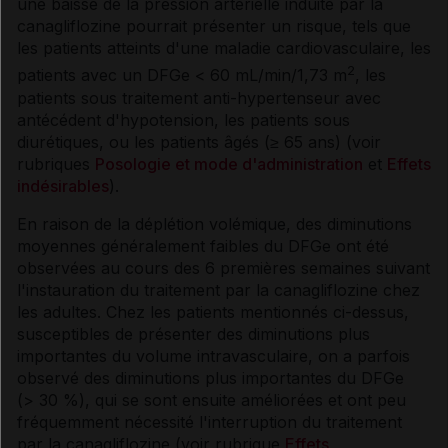
une baisse de la pression artérielle induite par la
canagliflozine pourrait présenter un risque, tels que
les patients atteints d'une maladie cardiovasculaire, les
2
patients avec un DFGe < 60 mL/min/1,73 m
, les
patients sous traitement anti-hypertenseur avec
antécédent d'hypotension, les patients sous
diurétiques, ou les patients âgés (≥ 65 ans) (voir
rubriques
Posologie et mode d'administration
et
Effets
indésirables
).
En raison de la déplétion volémique, des diminutions
moyennes généralement faibles du DFGe ont été
observées au cours des 6 premières semaines suivant
l'instauration du traitement par la canagliflozine chez
les adultes. Chez les patients mentionnés ci-dessus,
susceptibles de présenter des diminutions plus
importantes du volume intravasculaire, on a parfois
observé des diminutions plus importantes du DFGe
(> 30 %), qui se sont ensuite améliorées et ont peu
fréquemment nécessité l'interruption du traitement
par la canagliflozine (voir rubrique
Effets