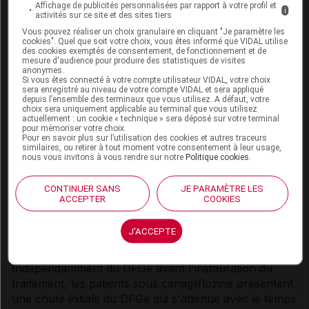
Affichage de publicités personnalisées par rapport à votre profil et
i
2
< 60 mL/min/1,73 m
ou une ClCr < 60 mL/min, une
activités sur ce site et des sites tiers
incidence plus élevée d'effets indésirables liée à une
Vous pouvez réaliser un choix granulaire en cliquant "Je paramètre les
cookies". Quel que soit votre choix, vous êtes informé que VIDAL utilise
déplétion volémique (par exemple, sensation
des cookies exemptés de consentement, de fonctionnement et de
vertigineuse posturale, hypotension orthostatique,
mesure d'audience pour produire des statistiques de visites
anonymes.
hypotension) a été rapportée, particulièrement avec
Si vous êtes connecté à votre compte utilisateur VIDAL, votre choix
la dose de 300 mg. En outre, chez ces patients,
sera enregistré au niveau de votre compte VIDAL et sera appliqué
depuis l’ensemble des terminaux que vous utilisez. A défaut, votre
davantage d'événements de type hyperkaliémie et des
choix sera uniquement applicable au terminal que vous utilisez
actuellement : un cookie « technique » sera déposé sur votre terminal
augmentations plus importantes de la créatininémie et
pour mémoriser votre choix.
de l'urémie (BUN) ont été observés (voir rubrique
Pour en savoir plus sur l’utilisation des cookies et autres traceurs
similaires, ou retirer à tout moment votre consentement à leur usage,
Effets indésirables
).
nous vous invitons à vous rendre sur notre
Politique cookies
.
Par conséquent, la dose de canagliflozine
doit être
CONTINUER SANS
JE PARAMÈTRE LES
limitée à 100 mg une fois par jour
chez les patients
ACCEPTER
COOKIES
2
avec un DFGe < 60 mL/min/1,73 m
ou une ClCr
< 60 mL/min (voir rubrique
Posologie et mode
J'ACCEPTE
d'administration
).
Indépendamment du DFGe avant l'instauration du
traitement, les patients sous canagliflozine présentent
une chute initiale du DFGe qui s'atténue avec le temps