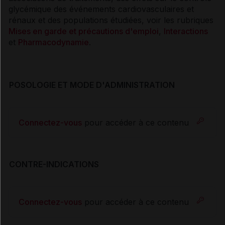
glycémique des événements cardiovasculaires et
rénaux et des populations étudiées, voir les rubriques
Mises en garde et précautions d'emploi
,
Interactions
et
Pharmacodynamie
.
POSOLOGIE ET MODE D'ADMINISTRATION
Connectez-vous
pour accéder à ce contenu
CONTRE-INDICATIONS
Connectez-vous
pour accéder à ce contenu