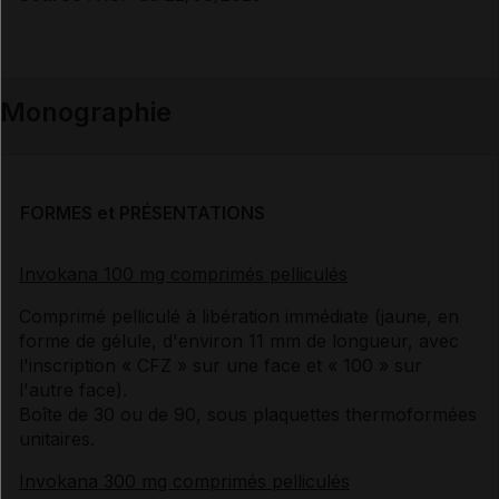
Monographie
FORMES et PRÉSENTATIONS
Invokana 100 mg comprimés pelliculés
Comprimé pelliculé à libération immédiate (jaune, en
forme de gélule, d'environ 11 mm de longueur, avec
l'inscription « CFZ » sur une face et « 100 » sur
l'autre face).
Boîte de 30 ou de 90, sous plaquettes thermoformées
unitaires.
Invokana 300 mg comprimés pelliculés