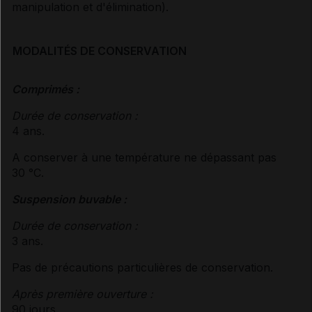
manipulation et d'élimination
).
MODALITÉS DE CONSERVATION
Comprimés :
Durée de conservation :
4 ans.
A conserver à une température ne dépassant pas
30 °C.
Suspension buvable :
Durée de conservation :
3 ans.
Pas de précautions particulières de conservation.
Après première ouverture :
90 jours.