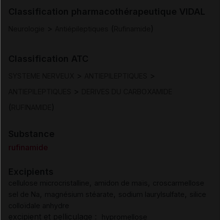
Classification pharmacothérapeutique VIDAL
Posologie et mode d'administration
>
(
)
Neurologie
Antiépileptiques
Rufinamide
Contre-indications
Classification ATC
>
>
SYSTEME NERVEUX
ANTIEPILEPTIQUES
Mises en garde et précautions d'emploi
>
ANTIEPILEPTIQUES
DERIVES DU CARBOXAMIDE
Interactions
(
)
RUFINAMIDE
Substance
Fertilité/grossesse/allaitement
rufinamide
Conduite et utilisation de machines
Excipients
,
,
cellulose microcristalline
amidon de maïs
croscarmellose
Effets indésirables
,
,
,
sel de Na
magnésium stéarate
sodium laurylsulfate
silice
colloïdale anhydre
excipient et pelliculage :
hypromellose
Surdosage