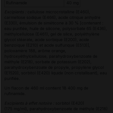
Rufinamide
40 mg
Excipients :
cellulose microcristalline (E460),
carmellose sodique (E466), acide citrique anhydre
(E330), émulsion de siméticone à 30 % [contenant :
eau purifiée, huile de silicone, polysorbate 65 (E436),
méthylcellulose (E461), gel de silice, polyéthylène
glycol stéarate, acide sorbique (E200), acide
benzoïque (E210) et acide sulfurique (E513)],
poloxamère 188, arôme orange,
hydroxyéthylcellulose, parahydroxybenzoate de
méthyle (E218), sorbate de potassium (E202),
parahydroxybenzoate de propyle, propylène glycol
(E1520), sorbitol (E420) liquide (non cristallisant), eau
purifiée.
Un flacon de 460 ml contient 18 400 mg de
rufinamide.
Excipients à effet notoire :
sorbitol (E420)
(175 mg/ml), parahydroxybenzoate de méthyle (E218)