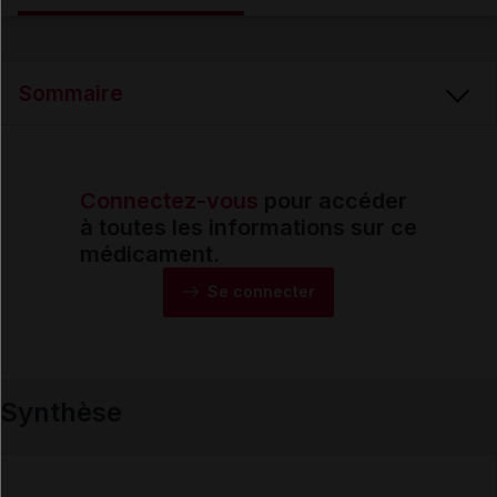
Email
Sommaire
Connectez-vous
pour accéder
Synthèse
à toutes les informations sur ce
médicament.
Monographie
Se connecter
Formes et présentations
Synthèse
Composition
Indications