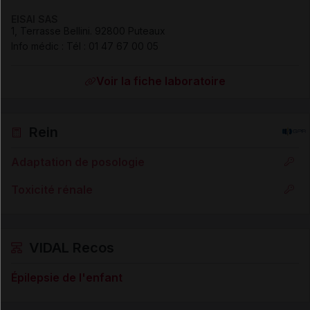
EISAI SAS
1, Terrasse Bellini
.
92800
Puteaux
Info médic :
Tél
:
01 47 67 00 05
Voir la fiche laboratoire
Rein
Adaptation de posologie
Toxicité rénale
VIDAL Recos
Épilepsie de l'enfant