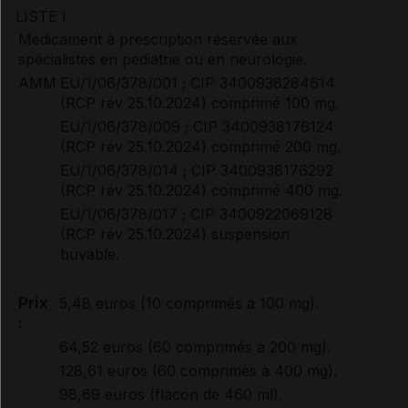
LISTE I
Médicament à prescription réservée aux
Synthèse d'avis HAS (2)
spécialistes en pédiatrie ou en neurologie.
AMM
EU/1/06/378/001 ; CIP 3400938284614
(RCP rév 25.10.2024) comprimé 100 mg.
Avis de la transparence (SMR/ASMR) (4)
EU/1/06/378/009 ; CIP 3400938176124
(RCP rév 25.10.2024) comprimé 200 mg.
EU/1/06/378/014 ; CIP 3400938176292
(RCP rév 25.10.2024) comprimé 400 mg.
EU/1/06/378/017 ; CIP 3400922069128
(RCP rév 25.10.2024) suspension
buvable.
Prix
5,48 euros (10 comprimés à 100 mg).
:
64,52 euros (60 comprimés à 200 mg).
128,61 euros (60 comprimés à 400 mg).
98,69 euros (flacon de 460 ml).