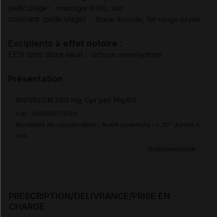
pelliculage :
,
macrogol 8000
talc
colorant (pelliculage) :
,
titane dioxyde
fer rouge oxyde
Pharmacodynamie
Excipients à effet notoire :
Pharmacocinétique
EEN sans dose seuil :
lactose monohydrate
Présentation
Sécurité préclinique
INOVELON 200 mg Cpr pell Plq/60
Modalités de conservation
Cip :
3400938176124
Modalités de conservation : Avant ouverture : < 30° durant 4
ans
Modalités manipulation/élimination
Commercialisé
Prescription/délivrance/prise en charge
PRESCRIPTION/DÉLIVRANCE/PRISE EN
CHARGE
Documents de référence