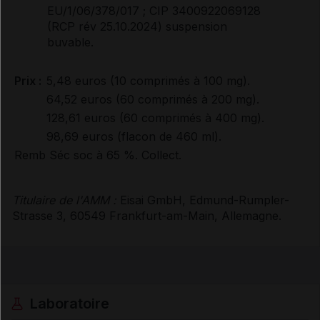
EU/1/06/378/017 ; CIP 3400922069128
(RCP rév 25.10.2024) suspension
buvable.
Prix :
5,48 euros (10 comprimés à 100 mg).
64,52 euros (60 comprimés à 200 mg).
128,61 euros (60 comprimés à 400 mg).
98,69 euros (flacon de 460 ml).
Remb Séc soc à 65 %. Collect.
Titulaire de l'AMM :
Eisai GmbH, Edmund-Rumpler-
Strasse 3, 60549 Frankfurt-am-Main, Allemagne.
Laboratoire