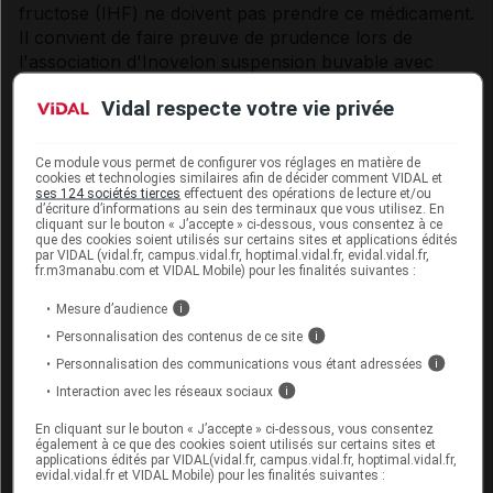
fructose (IHF) ne doivent pas prendre ce médicament.
Il convient de faire preuve de prudence lors de
l'association d'Inovelon suspension buvable avec
d'autres médicaments antiépileptiques contenant du
Vidal respecte votre vie privée
sorbitol, car une administration combinée de plus de
1 gramme de sorbitol peut affecter l'absorption de
certains médicaments.
Ce module vous permet de configurer vos réglages en matière de
cookies et technologies similaires afin de décider comment VIDAL et
ses 124 sociétés tierces
effectuent des opérations de lecture et/ou
Acide benzoïque (E210) (suspension buvable) :
d’écriture d’informations au sein des terminaux que vous utilisez. En
Chaque mL d'Inovelon suspension buvable contient
cliquant sur le bouton « J’accepte » ci-dessous, vous consentez à ce
que des cookies soient utilisés sur certains sites et applications édités
moins de 0,01 mg d'acide benzoïque (E210). L'acide
par VIDAL (vidal.fr, campus.vidal.fr, hoptimal.vidal.fr, evidal.vidal.fr,
benzoïque peut déplacer la bilirubine grâce à
fr.m3manabu.com et VIDAL Mobile) pour les finalités suivantes :
l'albumine, entraînant une augmentation de la
Mesure d’audience
i
bilirubinémie. Cela peut accroître le risque d'ictère
Personnalisation des contenus de ce site
i
néonatal pouvant se transformer en ictère nucléaire
Personnalisation des communications vous étant adressées
i
(dépôts de bilirubine non conjuguée dans le tissu
Interaction avec les réseaux sociaux
cérébral).
i
En cliquant sur le bouton « J’accepte » ci-dessous, vous consentez
Teneur en sodium :
également à ce que des cookies soient utilisés sur certains sites et
Ce médicament contient moins de 1 mmol (23 mg) de
applications édités par VIDAL(vidal.fr, campus.vidal.fr, hoptimal.vidal.fr,
evidal.vidal.fr et VIDAL Mobile) pour les finalités suivantes :
sodium par dose journalière, c.-à-d. qu'il est