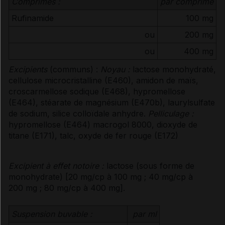
Comprimés :
par comprimé
Rufinamide
100 mg
ou
200 mg
ou
400 mg
Excipients
(communs) :
Noyau :
lactose monohydraté,
cellulose microcristalline (E460), amidon de maïs,
croscarmellose sodique (E468), hypromellose
(E464), stéarate de magnésium (E470b), laurylsulfate
de sodium, silice colloïdale anhydre.
Pelliculage :
hypromellose (E464) macrogol 8000, dioxyde de
titane (E171), talc, oxyde de fer rouge (E172)
Excipient à effet notoire :
lactose (sous forme de
monohydrate) [20 mg/cp à 100 mg ; 40 mg/cp à
200 mg ; 80 mg/cp à 400 mg].
Suspension buvable :
par ml