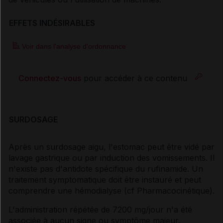
EFFETS INDÉSIRABLES
Voir dans l'analyse d'ordonnance
Connectez-vous
pour accéder à ce contenu
SURDOSAGE
Après un surdosage aigu, l'estomac peut être vidé par
lavage gastrique ou par induction des vomissements. Il
n'existe pas d'antidote spécifique du rufinamide. Un
traitement symptomatique doit être instauré et peut
comprendre une hémodialyse (
cf Pharmacocinétique
).
L'administration répétée de 7200 mg/jour n'a été
associée à aucun signe ou symptôme majeur.