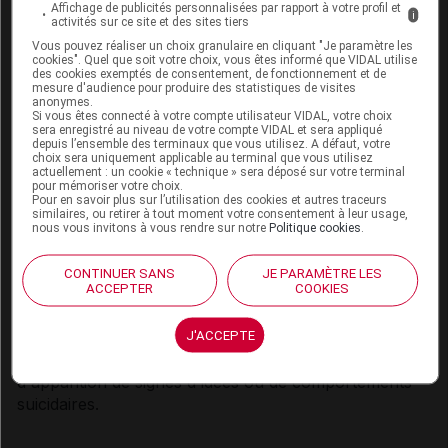
Affichage de publicités personnalisées par rapport à votre profil et
essentiellement « sans sodium ».
i
activités sur ce site et des sites tiers
Vous pouvez réaliser un choix granulaire en cliquant "Je paramètre les
Idées suicidaires :
cookies". Quel que soit votre choix, vous êtes informé que VIDAL utilise
Des idées et un comportement suicidaires ont été
des cookies exemptés de consentement, de fonctionnement et de
mesure d'audience pour produire des statistiques de visites
rapportés chez des patients traités par des
anonymes.
antiépileptiques dans plusieurs indications. Une méta-
Si vous êtes connecté à votre compte utilisateur VIDAL, votre choix
sera enregistré au niveau de votre compte VIDAL et sera appliqué
analyse d'études randomisées et contrôlées contre
depuis l’ensemble des terminaux que vous utilisez. A défaut, votre
choix sera uniquement applicable au terminal que vous utilisez
placebo de médicaments antiépileptiques a également
actuellement : un cookie « technique » sera déposé sur votre terminal
montré une légère augmentation du risque d'idées et
pour mémoriser votre choix.
Pour en savoir plus sur l’utilisation des cookies et autres traceurs
de comportements suicidaires. Le mécanisme de ce
similaires, ou retirer à tout moment votre consentement à leur usage,
risque n'est pas connu et les données disponibles ne
nous vous invitons à vous rendre sur notre
Politique cookies
.
permettent pas d'exclure la possibilité d'un risque
accru avec Inovelon. Il convient donc de surveiller les
CONTINUER SANS
JE PARAMÈTRE LES
ACCEPTER
COOKIES
patients afin de détecter les signes d'idées et de
comportement suicidaires et d'envisager un traitement
J'ACCEPTE
approprié. Les patients (et leurs aidants) doivent être
informés qu'ils doivent consulter un médecin en cas
d'apparition de signes d'idées ou de comportements
suicidaires.