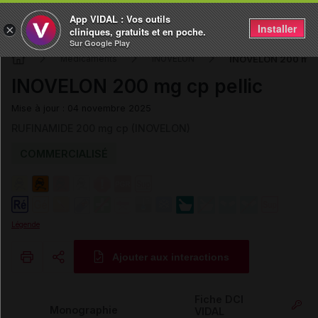
App VIDAL : Vos outils
Installer
×
cliniques, gratuits et en poche.
Sur Google Play
INOVELON 200 mg c
Médicaments
INOVELON
INOVELON 200 mg cp pellic
Mise à jour : 04 novembre 2025
RUFINAMIDE 200 mg cp (INOVELON)
COMMERCIALISÉ
Légende
Ajouter aux interactions
Copier l'url
Fiche DCI
Monographie
VIDAL