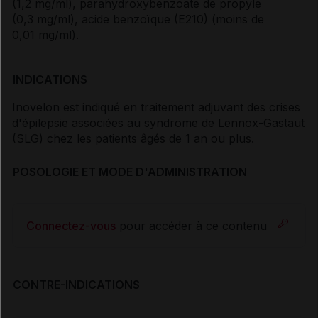
(1,2 mg/ml), parahydroxybenzoate de propyle
(0,3 mg/ml), acide benzoïque (E210) (moins de
0,01 mg/ml).
INDICATIONS
Inovelon est indiqué en traitement adjuvant des crises
d'épilepsie associées au syndrome de Lennox-Gastaut
(SLG) chez les patients âgés de 1 an ou plus.
POSOLOGIE ET MODE D'ADMINISTRATION
Connectez-vous
pour accéder à ce contenu
CONTRE-INDICATIONS