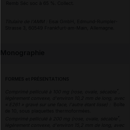
Remb Séc soc à 65 %. Collect.
Titulaire de l'AMM :
Eisai GmbH, Edmund-Rumpler-
Strasse 3, 60549 Frankfurt-am-Main, Allemagne.
Monographie
FORMES et PRÉSENTATIONS
*
Comprimé pelliculé à 100 mg (rose, ovale, sécable
,
légèrement convexe, d'environ 10,2 mm de long, avec
« E261 » gravé sur une face, l'autre étant lisse) :
Boîte
de 10, sous plaquettes thermoformées.
*
Comprimé pelliculé à 200 mg (rose, ovale, sécable
,
légèrement convexe, d'environ 15,2 mm de long, avec