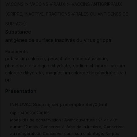
>
>
VACCINS
VACCINS VIRAUX
VACCINS ANTIGRIPPAUX
(
GRIPPE, INACTIVE, FRACTIONS VIRALES OU ANTIGENES DE
)
SURFACE
Substance
antigènes de surface inactivés du virus grippal
Excipients
,
,
potassium chlorure
phosphate monopotassique
,
,
phosphate disodique dihydrate
sodium chlorure
calcium
,
,
chlorure dihydrate
magnésium chlorure hexahydrate
eau
ppi
Présentation
INFLUVAC Susp inj ser préremplie Ser/0,5ml
Cip :
3400930296165
Modalités de conservation : Avant ouverture : 2° < t < 8°
durant 12 mois (Conserver à l'abri de la lumière, Conserver
au réfrigérateur, Conserver dans son emballage, Ne pas