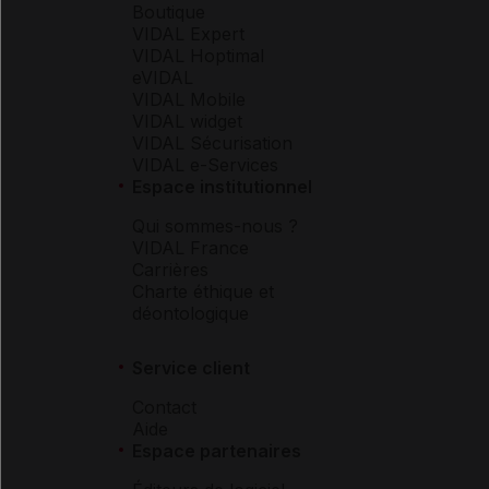
Boutique
VIDAL Expert
VIDAL Hoptimal
eVIDAL
VIDAL Mobile
VIDAL widget
VIDAL Sécurisation
VIDAL e-Services
Espace institutionnel
Qui sommes-nous ?
VIDAL France
Carrières
Charte éthique et
déontologique
Service client
Contact
Aide
Espace partenaires