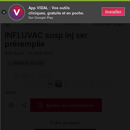
App VIDAL : Vos outils
Installer
×
cliniques, gratuits et en poche.
Sur Google Play
INFLUVAC susp inj s
Médicaments
INFLUVAC
INFLUVAC susp inj ser
préremplie
Mise à jour : 23 juillet 2026
COMMERCIALISÉ
Légende
Ajouter aux interactions
Copier l'url
Fiche abrégée