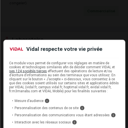
congeler)
Commercialisé
Laboratoire
Vidal respecte votre vie privée
Viatris Santé
Ce module vous permet de configurer vos réglages en matière de
Voir la fiche laboratoire
cookies et technologies similaires afin de décider comment VIDAL et
ses 124 sociétés tierces
effectuent des opérations de lecture et/ou
d’écriture d’informations au sein des terminaux que vous utilisez. En
cliquant sur le bouton « J’accepte » ci-dessous, vous consentez à ce
que des cookies soient utilisés sur certains sites et applications édités
Rein
par VIDAL (vidal.fr, campus.vidal.fr, hoptimal.vidal.fr, evidal.vidal.fr,
fr.m3manabu.com et VIDAL Mobile) pour les finalités suivantes :
Adaptation de posologie
Mesure d’audience
i
Personnalisation des contenus de ce site
i
Toxicité rénale
Personnalisation des communications vous étant adressées
i
Interaction avec les réseaux sociaux
i