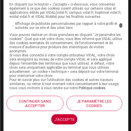
En cliquant sur le bouton « J’accepte » ci-dessous, vous consentez
VIDAL Recos
également à ce que des cookies soient utilisés sur certains sites et
applications édités par VIDAL(vidal.fr, campus.vidal.fr, hoptimal.vidal.fr,
evidal.vidal.fr et VIDAL Mobile) pour les finalités suivantes :
Grippe saisonnière
Affichage de publicités personnalisées par rapport à votre profil et
i
activités sur ce site et des sites tiers
Vaccinations
Vous pouvez réaliser un choix granulaire en cliquant "Je paramètre les
cookies". Quel que soit votre choix, vous êtes informé que VIDAL utilise
Voyages : recommandations sanitaires
des cookies exemptés de consentement, de fonctionnement et de
mesure d'audience pour produire des statistiques de visites
anonymes.
Si vous êtes connecté à votre compte utilisateur VIDAL, votre choix
sera enregistré au niveau de votre compte VIDAL et sera appliqué
depuis l’ensemble des terminaux que vous utilisez. A défaut, votre
Actualités liées
choix sera uniquement applicable au terminal que vous utilisez
actuellement : un cookie « technique » sera déposé sur votre terminal
pour mémoriser votre choix.
Pour en savoir plus sur l’utilisation des cookies et autres traceurs
09 juillet 2026
similaires, ou retirer à tout moment votre consentement à leur usage,
Vaccins contre la grippe : la prescription
nous vous invitons à vous rendre sur notre
Politique cookies
.
devient obligatoire
CONTINUER SANS
JE PARAMÈTRE LES
ACCEPTER
COOKIES
30 avril 2026
La version 2026 du calendrier vaccinal est
J'ACCEPTE
disponible