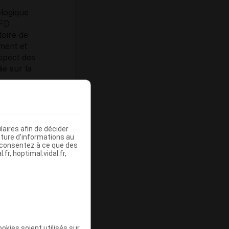
ologique
SFD
toire de
ement et
aspect des
ie sur la
.
aires afin de décider
iture d’informations au
s consentez à ce que des
fr, hoptimal.vidal.fr,
ine
okies soient utilisés sur