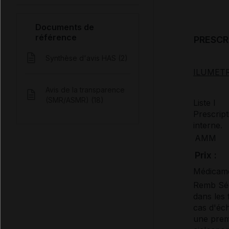
Documents de
référence
PRESCR
Synthèse d'avis HAS (2)
ILUMETRI
Avis de la transparence
(SMR/ASMR) (18)
Liste I
Prescrip
interne.
AMM
Prix :
Médicame
Remb Séc
dans les
cas d'éch
une prem