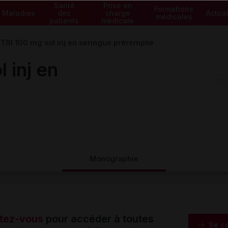
Santé
Prise en
Formations
Maladies
des
charge
Actual
médicales
patients
médicale
TRI 100 mg sol inj en seringue préremplie
 inj en
Monographie
tez-vous
pour accéder à toutes
Se c