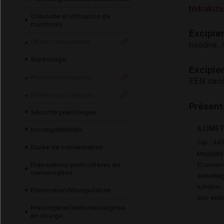
tildraki
Conduite et utilisation de
machines
Excipie
Effets indésirables
,
histidine
Surdosage
Excipien
Pharmacodynamie
EEN sans
Pharmacocinétique
Présent
Sécurité préclinique
ILUMETR
Incompatibilités
Cip :
34
Durée de conservation
Modalité
(Conserv
Précautions particulières de
conservation
emballag
lumière,
Elimination/Manipulation
son emba
Prescription/délivrance/prise
en charge