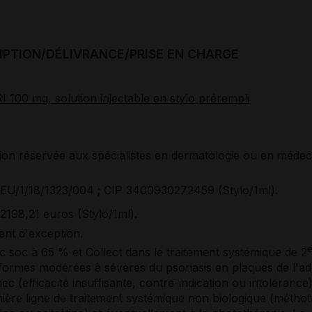
IPTION/DÉLIVRANCE/PRISE EN CHARGE
 100 mg, solution injectable en stylo prérempli
tion réservée aux spécialistes en dermatologie ou en médec
EU/1/18/1323/004 ; CIP 3400930272459 (Stylo/1ml).
2198,21 euros (Stylo/1ml).
nt d'exception.
 soc à 65 % et Collect dans le traitement systémique de 2
 formes modérées à sévères du psoriasis en plaques de l'ad
ec (efficacité insuffisante, contre-indication ou intolérance
ière ligne de traitement systémique non biologique (méthot