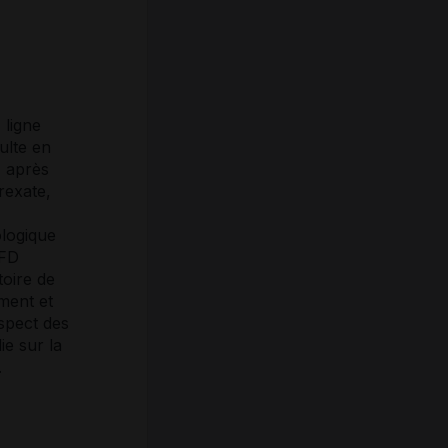
e
ligne
ulte en
) après
rexate,
ologique
SFD
toire de
ement et
aspect des
ie sur la
.