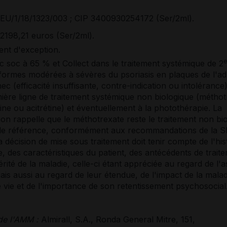
EU/1/18/1323/003 ; CIP 3400930254172 (Ser/2ml).
2198,21 euros (Ser/2ml).
nt d'exception.
 soc à 65 % et Collect dans le traitement systémique de 2
 formes modérées à sévères du psoriasis en plaques de l'ad
ec (efficacité insuffisante, contre-indication ou intolérance
ière ligne de traitement systémique non biologique (méthot
ine ou acitrétine) et éventuellement à la photothérapie. La
n rappelle que le méthotrexate reste le traitement non bi
de référence, conformément aux recommandations de la 
a décision de mise sous traitement doit tenir compte de l'his
e, des caractéristiques du patient, des antécédents de trait
érité de la maladie, celle-ci étant appréciée au regard de l'
ais aussi au regard de leur étendue, de l'impact de la malad
e vie et de l'importance de son retentissement psychosocial
 de l'AMM :
Almirall, S.A., Ronda General Mitre, 151,