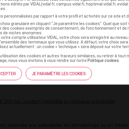
tions édités par VIDAL(vidal.fr, campus.vidal.fr, hoptimal.vidal.fr, evidal.
 soc à 65 % et Collect dans le traitement systémique de 2
tes :
 formes modérées à sévères du psoriasis en plaques de l'ad
s personnalisées par rapport à votre profil et activités sur ce site et d
ec (efficacité insuffisante, contre-indication ou intolérance
choix granulaire en cliquant "Je paramètre les cookies". Quel que soit 
ière ligne de traitement systémique non biologique (méthot
ise des cookies exemptés de consentement, de fonctionnement et de 
ine ou acitrétine) et éventuellement à la photothérapie. La
es de visites anonymes.
n rappelle que le méthotrexate reste le traitement non bi
 votre compte utilisateur VIDAL, votre choix sera enregistré au nivea
l’ensemble des terminaux que vous utilisez. A défaut, votre choix ser
de référence, conformément aux recommandations de la 
ilisez actuellement : un cookie « technique » sera déposé sur votre te
a décision de mise sous traitement doit tenir compte de l'his
’utilisation des cookies et autres traceurs similaires, ou retirer à tou
e, des caractéristiques du patient, des antécédents de trait
ge, nous vous invitons à vous rendre sur notre
Politique cookies
.
érité de la maladie, celle-ci étant appréciée au regard de l'
ais aussi au regard de leur étendue, de l'impact de la malad
CCEPTER
JE PARAMÈTRE LES COOKIES
e vie et de l'importance de son retentissement psychosocial
 200 mg, solution injectable en seringue préremplie
tion réservée aux spécialistes en dermatologie ou en médec