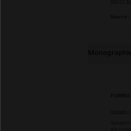
08022 Ba
Source :
Monographi
FORMES 
Ilumetri 
Solution 
pH compri