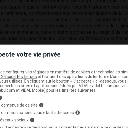
ine ou acitrétine) et éventuellement à la photothérapie. La
n rappelle que le méthotrexate reste le traitement non bi
de référence, conformément aux recommandations de la 
a décision de mise sous traitement doit tenir compte de l'his
e, des caractéristiques du patient, des antécédents de trait
érité de la maladie, celle-ci étant appréciée au regard de l'
ais aussi au regard de leur étendue, de l'impact de la malad
e vie et de l'importance de son retentissement psychosocial
pecte votre vie privée
 100 mg, solution injectable en seringue préremplie
e configurer vos réglages en matière de cookies et technologies simil
124 sociétés tierces
effectuent des opérations de lecture et/ou d’écr
ous utilisez. En cliquant sur le bouton « J’accepte » ci-dessous, vou
ur certains sites et applications édités par VIDAL (vidal.fr, campus.vidal.
abu.com et VIDAL Mobile) pour les finalités suivantes :
tion réservée aux spécialistes en dermatologie ou en médec
i
 contenus de ce site
i
EU/1/18/1323/001 ; CIP 3400930172056 (Ser/1ml).
s communications vous étant adressées
i
2198,21 euros (Ser/1ml).
 réseaux sociaux
i
nt d'exception.
on « J’accepte » ci-dessous, vous consentez également à ce que des co