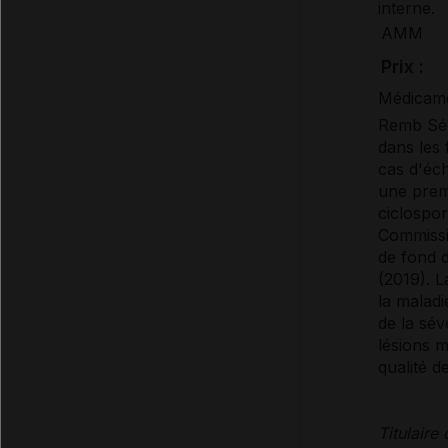
interne.
AMM
Prix :
Médicame
Remb Séc
dans les
cas d'éch
une prem
ciclospor
Commissio
de fond 
(2019). L
la maladi
de la sév
lésions m
qualité d
Titulaire