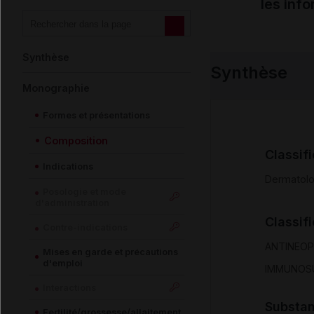
les inf
Synthèse
Synthèse
Monographie
Formes et présentations
Composition
Classif
Indications
Dermatolo
Posologie et mode
d'administration
Classif
Contre-indications
ANTINEO
Mises en garde et précautions
d'emploi
IMMUNOS
Interactions
Substa
Fertilité/grossesse/allaitement