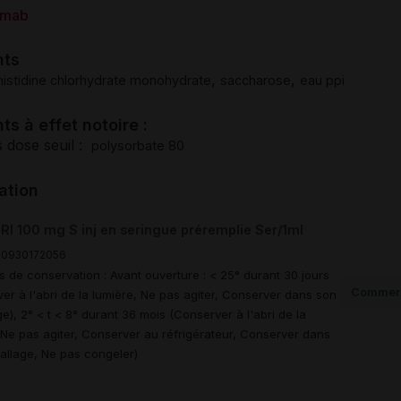
zumab
nts
,
,
histidine chlorhydrate monohydrate
saccharose
eau ppi
ts à effet notoire :
 dose seuil :
polysorbate 80
ation
I 100 mg S inj en seringue préremplie Ser/1ml
00930172056
s de conservation : Avant ouverture : < 25° durant 30 jours
Commerc
er à l'abri de la lumière, Ne pas agiter, Conserver dans son
e), 2° < t < 8° durant 36 mois (Conserver à l'abri de la
 Ne pas agiter, Conserver au réfrigérateur, Conserver dans
llage, Ne pas congeler)