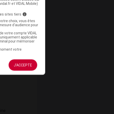
vidal.fr et VIDAL Mobile)
e
ligne
ulte en
es sites tiers
i
) après
votre choix, vous êtes
rexate,
mesure d'audience pour
ologique
u de votre compte VIDAL
a uniquement applicable
SFD
rminal pour mémoriser
toire de
t moment votre
ement et
aspect des
ie sur la
J'ACCEPTE
.
ine