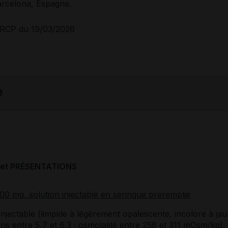
rcelona, Espagne.
RCP du 19/03/2026
e
et PRÉSENTATIONS
100 mg, solution injectable en seringue préremplie
injectable (limpide à légèrement opalescente, incolore à jau
s entre 5,7 et 6,3 ; osmolalité entre 258 et 311 mOsm/kg).