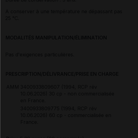
A conserver à une température ne dépassant pas
25 °C.
MODALITÉS MANIPULATION/ÉLIMINATION
Pas d'exigences particulières.
PRESCRIPTION/DÉLIVRANCE/PRISE EN CHARGE
AMM
3400933809607 (1994, RCP rév
10.06.2026) 30 cp - non commercialisée
en France.
3400933809775 (1994, RCP rév
10.06.2026) 60 cp - commercialisée en
France.