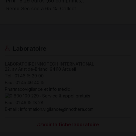
Prix :
5,29 euros (60 comprimés).
Remb Séc soc à 65 %. Collect.
Laboratoire
LABORATOIRE INNOTECH INTERNATIONAL
22, av Aristide-Briand
.
94110
Arcueil
Tél
:
01 46 15 29 00
Fax
:
01 45 46 40 15
Pharmacovigilance et Info médic :
Fax
:
01 46 15 18 28
E-mail : information.vigilance@innothera.com
Voir la fiche laboratoire