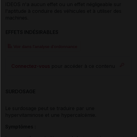
IDEOS n'a aucun effet ou un effet négligeable sur
l'aptitude à conduire des véhicules et à utiliser des
machines.
EFFETS INDÉSIRABLES
Voir dans l'analyse d'ordonnance
Connectez-vous
pour accéder à ce contenu
SURDOSAGE
Le surdosage peut se traduire par une
hypervitaminose et une hypercalcémie.
Symptômes :