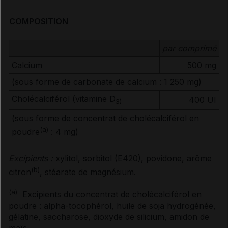
COMPOSITION
par comprimé
Calcium
500 mg
(sous forme de carbonate de calcium : 1 250 mg)
Cholécalciférol (vitamine D
400 UI
3)
(sous forme de concentrat de cholécalciférol en
(a)
poudre
: 4 mg)
Excipients :
xylitol, sorbitol (E420), povidone, arôme
(b)
citron
, stéarate de magnésium.
(a)
Excipients du concentrat de cholécalciférol en
poudre : alpha-tocophérol, huile de soja hydrogénée,
gélatine, saccharose, dioxyde de silicium, amidon de
maïs.