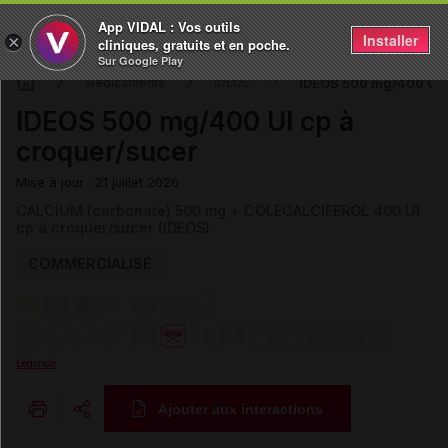
App VIDAL : Vos outils
Installer
×
cliniques, gratuits et en poche.
Sur Google Play
IDEOS 500 mg/400 UI c
Médicaments
IDEOS
IDEOS 500 mg/400 UI cp à
croquer/sucer
Mise à jour : 21 juillet 2026
CALCIUM (carbonate) 500 mg + COLECALCIFEROL 400 UI
cp à croquer/sucer (IDEOS)
COMMERCIALISÉ
Légende
Ajouter aux interactions