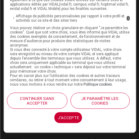
nationales, cependant IDEOS peut être utilisé pendant
applications édités par VIDAL(vidal.fr, campus.vidal.fr, hoptimal.vidal.fr,
la grossesse en cas de carence confirmée en calcium
evidal.vidal.fr et VIDAL Mobile) pour les finalités suivantes :
et en vitamine D
. Pendant la grossesse, la dose
3
Affichage de publicités personnalisées par rapport à votre profil et
i
activités sur ce site et des sites tiers
journalière ne doit pas dépasser 2 000 mg de calcium
Vous pouvez réaliser un choix granulaire en cliquant "Je paramètre les
et 4 000 UI de vitamine D
. Le médecin traitant doit
3
cookies". Quel que soit votre choix, vous êtes informé que VIDAL utilise
déterminer la dose recommandée (voir rubrique
Mises
des cookies exemptés de consentement, de fonctionnement et de
mesure d'audience pour produire des statistiques de visites
en garde et Précautions d'emploi
).
anonymes.
Si vous êtes connecté à votre compte utilisateur VIDAL, votre choix
sera enregistré au niveau de votre compte VIDAL et sera appliqué
Des études chez l'animal ont montré une toxicité sur
depuis l’ensemble des terminaux que vous utilisez. A défaut, votre
la reproduction à doses élevées de vitamine D (voir
choix sera uniquement applicable au terminal que vous utilisez
actuellement : un cookie « technique » sera déposé sur votre terminal
rubrique
Sécurité préclinique
). Chez la femme
pour mémoriser votre choix.
enceinte, un surdosage de calcium et de vitamine D
Pour en savoir plus sur l’utilisation des cookies et autres traceurs
similaires, ou retirer à tout moment votre consentement à leur usage,
doit être évité, car une hypercalcémie prolongée peut
nous vous invitons à vous rendre sur notre
Politique cookies
.
entraîner un retard mental et physique, une sténose
aortique supravalvulaire et une rétinopathie chez
CONTINUER SANS
JE PARAMÈTRE LES
l'enfant. Il n'y a pas de données indiquant que la
ACCEPTER
COOKIES
vitamine D à dose thérapeutique soit tératogène chez
l'Homme.
J'ACCEPTE
Allaitement