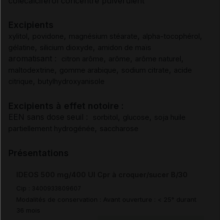
colécalciférol concentré pulvérulent
Surdosage
Excipients
,
,
,
,
xylitol
povidone
magnésium stéarate
alpha-tocophérol
,
,
gélatine
silicium dioxyde
amidon de maïs
Pharmacodynamie
aromatisant :
,
,
,
citron arôme
arôme
arôme naturel
,
,
,
maltodextrine
gomme arabique
sodium citrate
acide
Pharmacocinétique
,
citrique
butylhydroxyanisole
Excipients à effet notoire :
Sécurité préclinique
EEN sans dose seuil :
,
,
sorbitol
glucose
soja huile
,
partiellement hydrogénée
saccharose
Modalités de conservation
Présentations
Modalités manipulation/élimination
IDEOS 500 mg/400 UI Cpr à croquer/sucer B/30
Cip :
3400933809607
Prescription/délivrance/prise en charge
Modalités de conservation : Avant ouverture : < 25° durant
36 mois