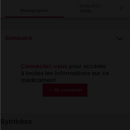
Copier l'url
Fiche DCI
Monographie
VIDAL
Email
Sommaire
Connectez-vous
pour accéder
Synthèse
à toutes les informations sur ce
médicament.
Monographie
Se connecter
Formes et présentations
Synthèse
Composition