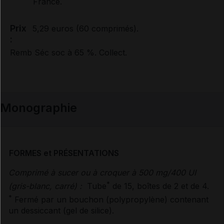
France.
Prix
5,29 euros (60 comprimés).
:
Remb Séc soc à 65 %. Collect.
Monographie
FORMES et PRÉSENTATIONS
Comprimé à sucer ou à croquer à 500 mg/400 UI
*
(gris-blanc, carré) :
Tube
de 15, boîtes de 2 et de 4.
*
Fermé par un bouchon (polypropylène) contenant
un dessiccant (gel de silice).