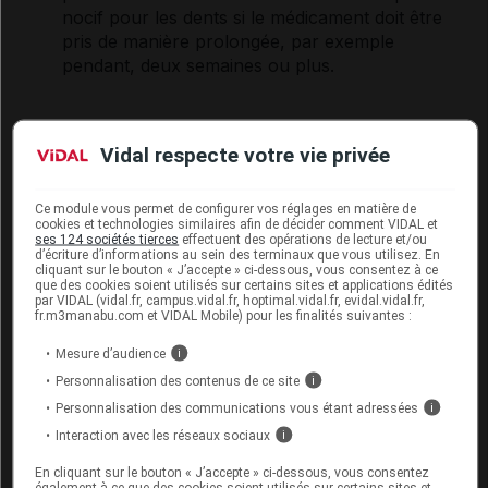
nocif pour les dents si le médicament doit être
pris de manière prolongée, par exemple
pendant, deux semaines ou plus.
INTERACTIONS
Vidal respecte votre vie privée
Voir dans l'analyse d'ordonnance
Ce module vous permet de configurer vos réglages en matière de
cookies et technologies similaires afin de décider comment VIDAL et
ses 124 sociétés tierces
effectuent des opérations de lecture et/ou
Connectez-vous
pour accéder à ce contenu
d’écriture d’informations au sein des terminaux que vous utilisez. En
cliquant sur le bouton « J’accepte » ci-dessous, vous consentez à ce
que des cookies soient utilisés sur certains sites et applications édités
par VIDAL (vidal.fr, campus.vidal.fr, hoptimal.vidal.fr, evidal.vidal.fr,
fr.m3manabu.com et VIDAL Mobile) pour les finalités suivantes :
FERTILITÉ/GROSSESSE/ALLAITEMENT
Mesure d’audience
i
Personnalisation des contenus de ce site
i
Grossesse
Personnalisation des communications vous étant adressées
i
Interaction avec les réseaux sociaux
i
En cas de carence en calcium et en vitamine D, la
dose recommandée dépend des recommandations
En cliquant sur le bouton « J’accepte » ci-dessous, vous consentez
également à ce que des cookies soient utilisés sur certains sites et