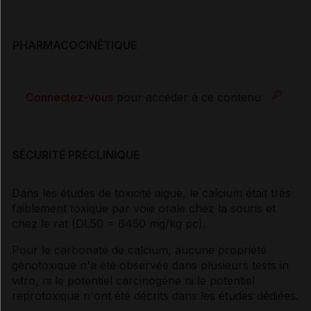
PHARMACOCINÉTIQUE
Connectez-vous
pour accéder à ce contenu
SÉCURITÉ PRÉCLINIQUE
Dans les études de toxicité aiguë, le calcium était très
faiblement toxique par voie orale chez la souris et
chez le rat (DL50 = 6450 mg/kg pc).
Pour le carbonate de calcium, aucune propriété
génotoxique n'a été observée dans plusieurs tests in
vitro, ni le potentiel carcinogène ni le potentiel
reprotoxique n'ont été décrits dans les études dédiées.