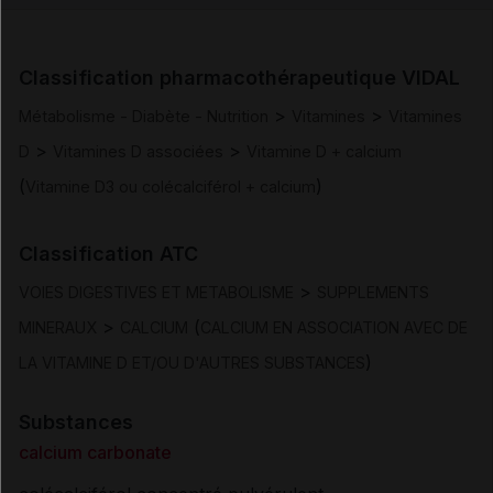
Indications
Classification pharmacothérapeutique VIDAL
Posologie et mode d'administration
>
>
Métabolisme - Diabète - Nutrition
Vitamines
Vitamines
>
>
D
Vitamines D associées
Vitamine D + calcium
Contre-indications
(
)
Vitamine D3 ou colécalciférol + calcium
Mises en garde et précautions d'emploi
Classification ATC
Interactions
>
VOIES DIGESTIVES ET METABOLISME
SUPPLEMENTS
>
(
MINERAUX
CALCIUM
CALCIUM EN ASSOCIATION AVEC DE
Fertilité/grossesse/allaitement
)
LA VITAMINE D ET/OU D'AUTRES SUBSTANCES
Conduite et utilisation de machines
Substances
calcium carbonate
Effets indésirables