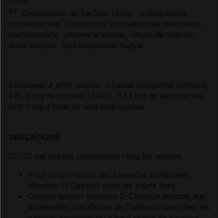
(b)
Composition de l'arôme citron : préparations
aromatisantes, substances aromatisantes naturelles,
maltodextrine, gomme arabique, citrate de sodium,
acide citrique, hydroxyanisole butyle.
Excipients à effet notoire :
chaque comprimé contient
475,0 mg de sorbitol (E420), 1,53 mg de saccharose,
et 0,3 mg d'huile de soja hydrogénée.
INDICATIONS
IDEOS est indiqué uniquement chez les adultes
Pour la correction des carences combinées
Vitamine D-Calcium chez les sujets âgés.
Comme apport Vitamino D-Calcique associé aux
traitements spécifiques de l'ostéoporose chez les
patients carencés ou à haut risque de carence