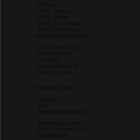
eVIDAL
VIDAL Mobile
VIDAL widget
VIDAL Sécurisation
VIDAL e-Services
Espace institutionnel
Qui sommes-nous ?
VIDAL France
Carrières
Charte éthique et
déontologique
Service client
Contact
Aide
Espace partenaires
Éditeurs de logiciel
VIDAL sur votre site
Vidal Mobile