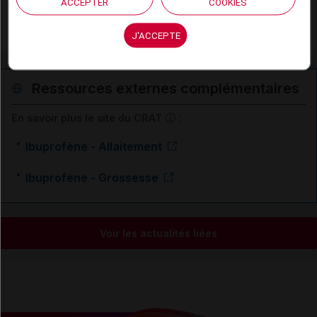
Migraine
ACCEPTER
COOKIES
Otite moyenne aiguë de l'enfant
J'ACCEPTE
Ressources externes complémentaires
En savoir plus le site du CRAT
:
Ibuprofène - Allaitement
Ibuprofène - Grossesse
Voir les actualités liées