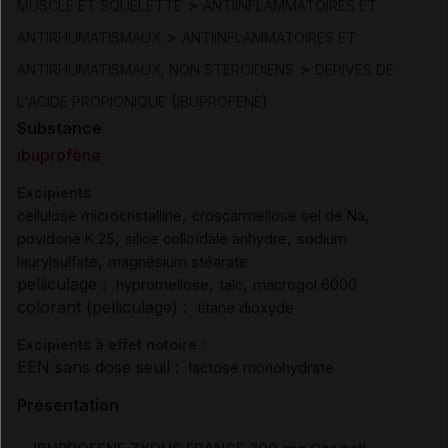
>
MUSCLE ET SQUELETTE
ANTIINFLAMMATOIRES ET
>
ANTIRHUMATISMAUX
ANTIINFLAMMATOIRES ET
>
ANTIRHUMATISMAUX, NON STEROIDIENS
DERIVES DE
(
)
L'ACIDE PROPIONIQUE
IBUPROFENE
Substance
ibuprofène
Excipients
,
,
cellulose microcristalline
croscarmellose sel de Na
,
,
povidone K 25
silice colloïdale anhydre
sodium
,
laurylsulfate
magnésium stéarate
pelliculage :
,
,
hypromellose
talc
macrogol 6000
colorant (pelliculage) :
titane dioxyde
Excipients à effet notoire :
EEN sans dose seuil :
lactose monohydrate
Présentation