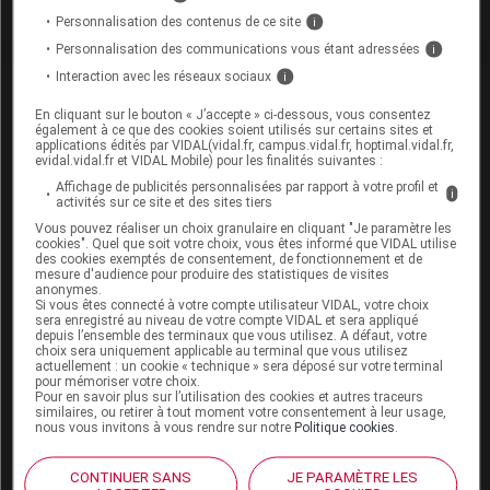
Toxicité rénale
Personnalisation des contenus de ce site
i
Personnalisation des communications vous étant adressées
i
Interaction avec les réseaux sociaux
i
VIDAL Recos
En cliquant sur le bouton « J’accepte » ci-dessous, vous consentez
également à ce que des cookies soient utilisés sur certains sites et
AINS (traitement par)
applications édités par VIDAL(vidal.fr, campus.vidal.fr, hoptimal.vidal.fr,
evidal.vidal.fr et VIDAL Mobile) pour les finalités suivantes :
Arthrite juvénile idiopathique
Affichage de publicités personnalisées par rapport à votre profil et
i
activités sur ce site et des sites tiers
Douleur de l'adulte
Vous pouvez réaliser un choix granulaire en cliquant "Je paramètre les
cookies". Quel que soit votre choix, vous êtes informé que VIDAL utilise
des cookies exemptés de consentement, de fonctionnement et de
Douleur de l'enfant
mesure d'audience pour produire des statistiques de visites
anonymes.
Si vous êtes connecté à votre compte utilisateur VIDAL, votre choix
Drépanocytose de l'enfant
sera enregistré au niveau de votre compte VIDAL et sera appliqué
depuis l’ensemble des terminaux que vous utilisez. A défaut, votre
choix sera uniquement applicable au terminal que vous utilisez
Dysménorrhées
actuellement : un cookie « technique » sera déposé sur votre terminal
pour mémoriser votre choix.
Pour en savoir plus sur l’utilisation des cookies et autres traceurs
Fièvre de l'enfant
similaires, ou retirer à tout moment votre consentement à leur usage,
nous vous invitons à vous rendre sur notre
Politique cookies
.
Grippe saisonnière
CONTINUER SANS
JE PARAMÈTRE LES