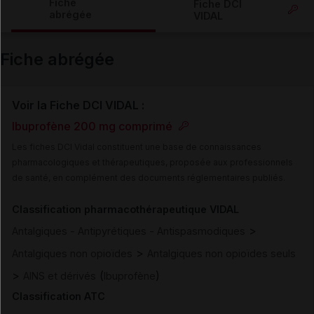
Fiche
Fiche DCI
abrégée
VIDAL
Email
Fiche abrégée
Voir la Fiche DCI VIDAL :
Ibuprofène 200 mg comprimé
Les fiches DCI Vidal constituent une base de connaissances
pharmacologiques et thérapeutiques, proposée aux professionnels
de santé, en complément des documents réglementaires publiés.
Classification pharmacothérapeutique VIDAL
>
Antalgiques - Antipyrétiques - Antispasmodiques
>
Antalgiques non opioïdes
Antalgiques non opioïdes seuls
>
(
)
AINS et dérivés
Ibuprofène
Classification ATC