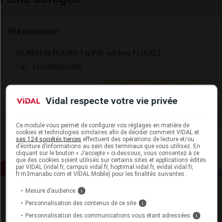
Email
Présentation
HUMATIN PULVIS 1 g Pdr sol buv Fl [AAC]
Cip :
3400959002266
Non Commercialisé À Ce Jour
Vidal respecte votre vie privée
Ce module vous permet de configurer vos réglages en matière de
cookies et technologies similaires afin de décider comment VIDAL et
ses 124 sociétés tierces
effectuent des opérations de lecture et/ou
d’écriture d’informations au sein des terminaux que vous utilisez. En
cliquant sur le bouton « J’accepte » ci-dessous, vous consentez à ce
que des cookies soient utilisés sur certains sites et applications édités
par VIDAL (vidal.fr, campus.vidal.fr, hoptimal.vidal.fr, evidal.vidal.fr,
fr.m3manabu.com et VIDAL Mobile) pour les finalités suivantes :
Mesure d’audience
i
Personnalisation des contenus de ce site
i
Personnalisation des communications vous étant adressées
i