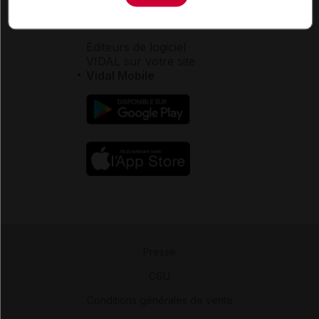
Aide
Espace partenaires
Éditeurs de logiciel
VIDAL sur votre site
Vidal Mobile
Presse
-
CGU
-
Conditions générales de vente
-