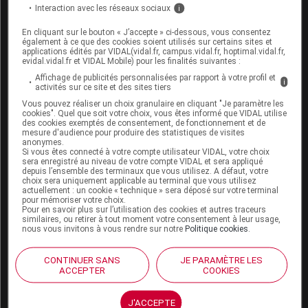
Interaction avec les réseaux sociaux
i
Espace produit
En cliquant sur le bouton « J’accepte » ci-dessous, vous consentez
également à ce que des cookies soient utilisés sur certains sites et
Boutique
applications édités par VIDAL(vidal.fr, campus.vidal.fr, hoptimal.vidal.fr,
evidal.vidal.fr et VIDAL Mobile) pour les finalités suivantes :
VIDAL Expert
Affichage de publicités personnalisées par rapport à votre profil et
VIDAL Hoptimal
i
activités sur ce site et des sites tiers
eVIDAL
Vous pouvez réaliser un choix granulaire en cliquant "Je paramètre les
VIDAL Mobile
cookies". Quel que soit votre choix, vous êtes informé que VIDAL utilise
VIDAL widget
des cookies exemptés de consentement, de fonctionnement et de
mesure d'audience pour produire des statistiques de visites
VIDAL Sécurisation
anonymes.
VIDAL e-Services
Si vous êtes connecté à votre compte utilisateur VIDAL, votre choix
Espace institutionnel
sera enregistré au niveau de votre compte VIDAL et sera appliqué
depuis l’ensemble des terminaux que vous utilisez. A défaut, votre
choix sera uniquement applicable au terminal que vous utilisez
Qui sommes-nous ?
actuellement : un cookie « technique » sera déposé sur votre terminal
VIDAL France
pour mémoriser votre choix.
Pour en savoir plus sur l’utilisation des cookies et autres traceurs
Carrières
similaires, ou retirer à tout moment votre consentement à leur usage,
Charte éthique et
nous vous invitons à vous rendre sur notre
Politique cookies
.
déontologique
CONTINUER SANS
JE PARAMÈTRE LES
ACCEPTER
COOKIES
Service client
Contact
J'ACCEPTE