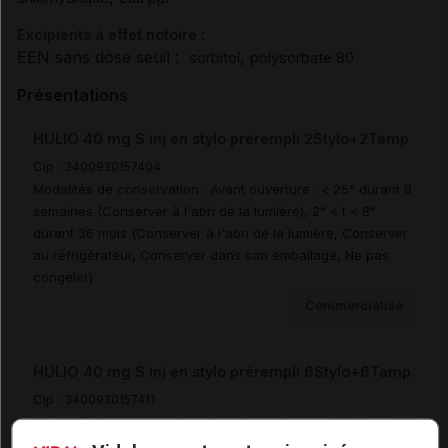
Excipients à effet notoire :
EEN sans dose seuil :
,
sorbitol
polysorbate 80
Présentations
HULIO 40 mg S inj en stylo prérempli 2Stylo+2Tamp
Cip :
3400930157404
Modalités de conservation : Avant ouverture : < 25° durant 8
semaines (Conserver à l'abri de la lumière), 2° < t < 8°
durant 36 mois (Conserver à l'abri de la lumière, Conserver
au réfrigérateur, Conserver dans son emballage, Ne pas
congeler)
Commercialisé
HULIO 40 mg S inj en stylo prérempli 6Stylo+6Tamp
Cip :
3400930157411
Modalités de conservation : Avant ouverture : < 25° durant 8
semaines (Conserver à l'abri de la lumière), 2° < t < 8°