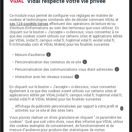
Vidal respecte votre vie privée
durant 36 mois (Conserver à l'abri de la lumière, Conserver
dans son emballage, Conserver au réfrigérateur, Ne pas
Ce module vous permet de configurer vos réglages en matière de
congeler)
cookies et technologies similaires afin de décider comment VIDAL et
ses 124 sociétés tierces
effectuent des opérations de lecture et/ou
Commercialisé
d’écriture d’informations au sein des terminaux que vous utilisez. En
cliquant sur le bouton « J’accepte » ci-dessous, vous consentez à ce
que des cookies soient utilisés sur certains sites et applications édités
par VIDAL (vidal.fr, campus.vidal.fr, hoptimal.vidal.fr, evidal.vidal.fr,
fr.m3manabu.com et VIDAL Mobile) pour les finalités suivantes :
Mesure d’audience
i
Laboratoire
Personnalisation des contenus de ce site
i
Biocon Biologics France S.A.S
Personnalisation des communications vous étant adressées
i
Interaction avec les réseaux sociaux
i
Voir la fiche laboratoire
En cliquant sur le bouton « J’accepte » ci-dessous, vous consentez
également à ce que des cookies soient utilisés sur certains sites et
applications édités par VIDAL(vidal.fr, campus.vidal.fr, hoptimal.vidal.fr,
evidal.vidal.fr et VIDAL Mobile) pour les finalités suivantes :
Rein
Affichage de publicités personnalisées par rapport à votre profil et
i
activités sur ce site et des sites tiers
Adaptation de posologie
Vous pouvez réaliser un choix granulaire en cliquant "Je paramètre les
cookies". Quel que soit votre choix, vous êtes informé que VIDAL utilise
des cookies exemptés de consentement, de fonctionnement et de
Toxicité rénale
mesure d'audience pour produire des statistiques de visites