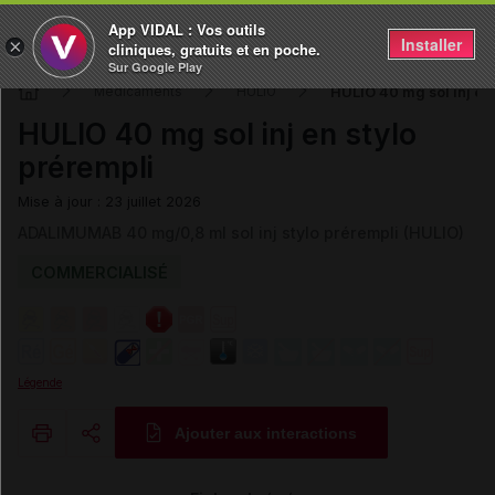
App VIDAL : Vos outils
Installer
×
cliniques, gratuits et en poche.
Sur Google Play
HULIO 40 mg sol inj en 
Médicaments
HULIO
HULIO 40 mg sol inj en stylo
prérempli
Mise à jour : 23 juillet 2026
ADALIMUMAB 40 mg/0,8 ml sol inj stylo prérempli (HULIO)
COMMERCIALISÉ
Légende
Ajouter aux interactions
Copier l'url