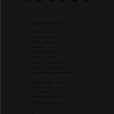
Espace produit
Boutique
VIDAL Expert
VIDAL Hoptimal
eVIDAL
VIDAL Mobile
VIDAL widget
VIDAL Sécurisation
VIDAL e-Services
Espace institutionnel
Qui sommes-nous ?
VIDAL France
Carrières
Charte éthique et
déontologique