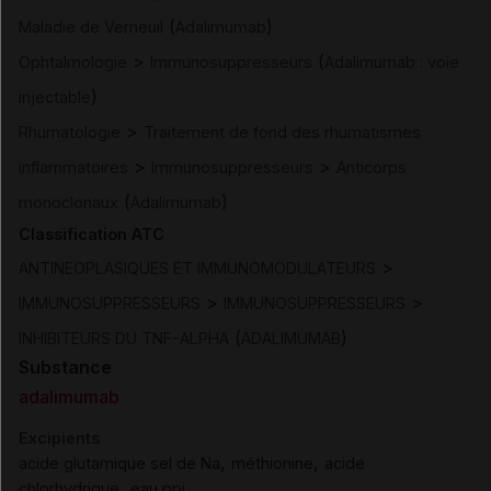
(
)
Maladie de Verneuil
Adalimumab
>
(
Ophtalmologie
Immunosuppresseurs
Adalimumab : voie
)
injectable
>
Rhumatologie
Traitement de fond des rhumatismes
>
>
inflammatoires
Immunosuppresseurs
Anticorps
(
)
monoclonaux
Adalimumab
Classification ATC
>
ANTINEOPLASIQUES ET IMMUNOMODULATEURS
>
>
IMMUNOSUPPRESSEURS
IMMUNOSUPPRESSEURS
(
)
INHIBITEURS DU TNF-ALPHA
ADALIMUMAB
Substance
adalimumab
Excipients
,
,
acide glutamique sel de Na
méthionine
acide
,
chlorhydrique
eau ppi