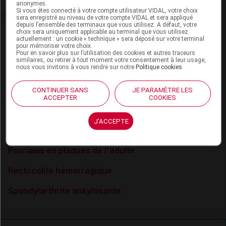
anonymes.
Si vous êtes connecté à votre compte utilisateur VIDAL, votre choix
sera enregistré au niveau de votre compte VIDAL et sera appliqué
depuis l’ensemble des terminaux que vous utilisez. A défaut, votre
choix sera uniquement applicable au terminal que vous utilisez
VIDAL Recos
actuellement : un cookie « technique » sera déposé sur votre terminal
pour mémoriser votre choix.
Pour en savoir plus sur l’utilisation des cookies et autres traceurs
Arthrite juvénile idiopathique
similaires, ou retirer à tout moment votre consentement à leur usage,
nous vous invitons à vous rendre sur notre
Politique cookies
.
Biomédicaments (anticorps monoclonaux
et protéines de fusion)
CONTINUER SANS
JE PARAMÈTRE LES
ACCEPTER
COOKIES
Crohn (maladie de)
J'ACCEPTE
Polyarthrite rhumatoïde
Psoriasis en plaques de l'adulte
Rectocolite hémorragique
Spondylarthrite ankylosante