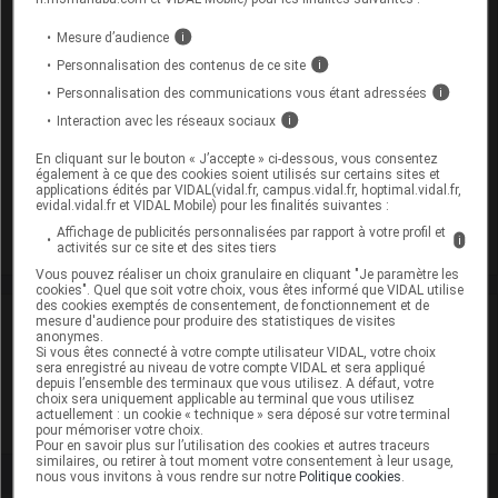
Présentation
Mesure d’audience
i
HEPSERA 10 mg Cpr Plq/30 [ADP1]
Personnalisation des contenus de ce site
i
Cip :
3400949500291
Personnalisation des communications vous étant adressées
i
Modalités de conservation : Avant ouverture : < 30° durant
Interaction avec les réseaux sociaux
i
36 mois (Conserver dans les flacons non ouverts,
Conserver à l'abri de l'humidité, Conserver dans son
En cliquant sur le bouton « J’accepte » ci-dessous, vous consentez
également à ce que des cookies soient utilisés sur certains sites et
emballage)
applications édités par VIDAL(vidal.fr, campus.vidal.fr, hoptimal.vidal.fr,
evidal.vidal.fr et VIDAL Mobile) pour les finalités suivantes :
Supprimé
Affichage de publicités personnalisées par rapport à votre profil et
i
activités sur ce site et des sites tiers
Vous pouvez réaliser un choix granulaire en cliquant "Je paramètre les
cookies". Quel que soit votre choix, vous êtes informé que VIDAL utilise
des cookies exemptés de consentement, de fonctionnement et de
Laboratoire
mesure d'audience pour produire des statistiques de visites
anonymes.
Si vous êtes connecté à votre compte utilisateur VIDAL, votre choix
sera enregistré au niveau de votre compte VIDAL et sera appliqué
Pharma Lab
depuis l’ensemble des terminaux que vous utilisez. A défaut, votre
choix sera uniquement applicable au terminal que vous utilisez
actuellement : un cookie « technique » sera déposé sur votre terminal
Voir la fiche laboratoire
pour mémoriser votre choix.
Pour en savoir plus sur l’utilisation des cookies et autres traceurs
similaires, ou retirer à tout moment votre consentement à leur usage,
nous vous invitons à vous rendre sur notre
Politique cookies
.