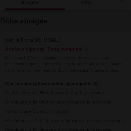
abrégée
VIDAL
Email
Fiche abrégée
Voir la Fiche DCI VIDAL :
Adéfovir dipivoxil 10 mg comprimé
Les fiches DCI Vidal constituent une base de connaissances
pharmacologiques et thérapeutiques, proposée aux professionnels
de santé, en complément des documents réglementaires publiés.
Classification pharmacothérapeutique VIDAL
>
Gastro - Entéro - Hépatologie
Hépatites virales
>
chroniques
Inhibiteurs nucléosidiques de la reverse
(
)
transcriptase
Adéfovir dipivoxil
>
>
Infectiologie - Parasitologie
Antiviraux
Hépatites virales
>
chroniques
Inhibiteurs nucléosidiques de la reverse