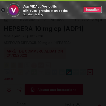
App VIDAL : Vos outils
Installer
×
cliniques, gratuits et en poche.
Sur Google Play
HEPSERA 10 mg cp [
Médicaments
HEPSERA
HEPSERA 10 mg cp [ADP1]
Mise à jour : 23 juillet 2026
ADEFOVIR DIPIVOXIL 10 mg cp (HEPSERA)
ARRÊT DE COMMERCIALISATION
(31/12/2022)
Légende
Ajouter aux interactions
Copier l'url
Fiche
Fiche DCI