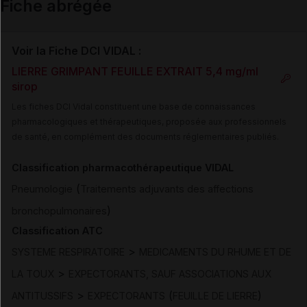
Fiche abrégée
Voir la Fiche DCI VIDAL :
LIERRE GRIMPANT FEUILLE EXTRAIT 5,4 mg/ml
sirop
Les fiches DCI Vidal constituent une base de connaissances
pharmacologiques et thérapeutiques, proposée aux professionnels
de santé, en complément des documents réglementaires publiés.
Classification pharmacothérapeutique VIDAL
(
Pneumologie
Traitements adjuvants des affections
)
bronchopulmonaires
Classification ATC
>
SYSTEME RESPIRATOIRE
MEDICAMENTS DU RHUME ET DE
>
LA TOUX
EXPECTORANTS, SAUF ASSOCIATIONS AUX
>
(
)
ANTITUSSIFS
EXPECTORANTS
FEUILLE DE LIERRE