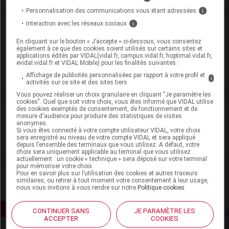
Personnalisation des communications vous étant adressées
i
Interaction avec les réseaux sociaux
i
Laboratoire
En cliquant sur le bouton « J’accepte » ci-dessous, vous consentez
également à ce que des cookies soient utilisés sur certains sites et
Conforma France
applications édités par VIDAL(vidal.fr, campus.vidal.fr, hoptimal.vidal.fr,
evidal.vidal.fr et VIDAL Mobile) pour les finalités suivantes :
Affichage de publicités personnalisées par rapport à votre profil et
Voir la fiche laboratoire
i
activités sur ce site et des sites tiers
Vous pouvez réaliser un choix granulaire en cliquant "Je paramètre les
cookies". Quel que soit votre choix, vous êtes informé que VIDAL utilise
des cookies exemptés de consentement, de fonctionnement et de
VIDAL Recos
mesure d'audience pour produire des statistiques de visites
anonymes.
Si vous êtes connecté à votre compte utilisateur VIDAL, votre choix
Toux de l'adulte
sera enregistré au niveau de votre compte VIDAL et sera appliqué
depuis l’ensemble des terminaux que vous utilisez. A défaut, votre
choix sera uniquement applicable au terminal que vous utilisez
actuellement : un cookie « technique » sera déposé sur votre terminal
pour mémoriser votre choix.
Pour en savoir plus sur l’utilisation des cookies et autres traceurs
similaires, ou retirer à tout moment votre consentement à leur usage,
nous vous invitons à vous rendre sur notre
Politique cookies
.
CONTINUER SANS
JE PARAMÈTRE LES
ACCEPTER
COOKIES