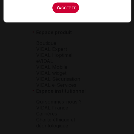
J'ACCEPTE
Espace produit
Boutique
VIDAL Expert
VIDAL Hoptimal
eVIDAL
VIDAL Mobile
VIDAL widget
VIDAL Sécurisation
VIDAL e-Services
Espace institutionnel
Qui sommes-nous ?
VIDAL France
Carrières
Charte éthique et
déontologique