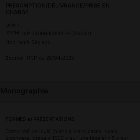
PRESCRIPTION/DÉLIVRANCE/PRISE EN
CHARGE
Liste I
AMM
CIP 3400935026538 (Plq/30).
Non remb Séc soc.
Source :
RCP du 28/04/2025
Monographie
FORMES et PRÉSENTATIONS
Comprimé pelliculé (blanc à blanc cassé, ovale,
biconvexe, gravé « 1000 » sur une face et « 5 » sur