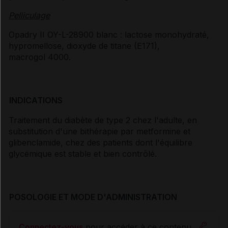
Pelliculage
Opadry II OY-L-28900 blanc : lactose monohydraté,
hypromellose, dioxyde de titane (E171),
macrogol 4000.
INDICATIONS
Traitement du diabète de type 2 chez l'adulte, en
substitution d'une bithérapie par metformine et
glibenclamide, chez des patients dont l'équilibre
glycémique est stable et bien contrôlé.
POSOLOGIE ET MODE D'ADMINISTRATION
Connectez-vous
pour accéder à ce contenu