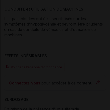
CONDUITE et UTILISATION DE MACHINES
Les patients devront être sensibilisés sur les
symptômes d'hypoglycémie et devront être prudents
en cas de conduite de véhicules et d'utilisation de
machines.
EFFETS INDÉSIRABLES
Voir dans l'analyse d'ordonnance
Connectez-vous
pour accéder à ce contenu
SURDOSAGE
En raison de la présence d'un sulfamide