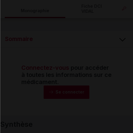
Copier l'url
Fiche DCI
Monographie
VIDAL
Email
Sommaire
Connectez-vous
pour accéder
Synthèse
à toutes les informations sur ce
médicament.
Monographie
Se connecter
Formes et présentations
Synthèse
Composition