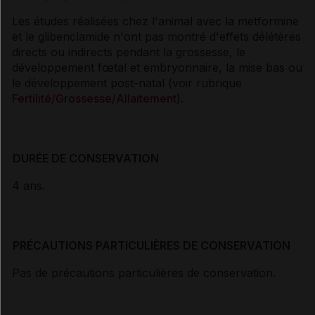
Les études réalisées chez l'animal avec la metformine
et le glibenclamide n'ont pas montré d'effets délétères
directs ou indirects pendant la grossesse, le
développement fœtal et embryonnaire, la mise bas ou
le développement post-natal (voir rubrique
Fertilité/Grossesse/Allaitement
).
DURÉE DE CONSERVATION
4 ans.
PRÉCAUTIONS PARTICULIÈRES DE CONSERVATION
Pas de précautions particulières de conservation.