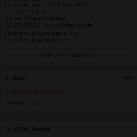
37, rue Saint-Romain
.
69379
Lyon cdx 08
Tél
:
04 72 78 25 25
Info médic/Pharmacovigilance :
E-mail : infoqualit@merckgroup.com
Site web : www.merckserono.fr
Voir la fiche laboratoire
Rein
Adaptation de posologie
Toxicité rénale
VIDAL Recos