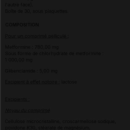
l'autre face).
Boîte de 30, sous plaquettes.
COMPOSITION
Pour un comprimé pelliculé :
Metformine : 780,00 mg
Sous forme de chlorhydrate de metformine :
1 000,00 mg
Glibenclamide : 5,00 mg
Excipient à effet notoire :
lactose
Excipients :
Noyau du comprimé
Cellulose microcristalline, croscarmellose sodique,
povidone K30, stéarate de magnésium.