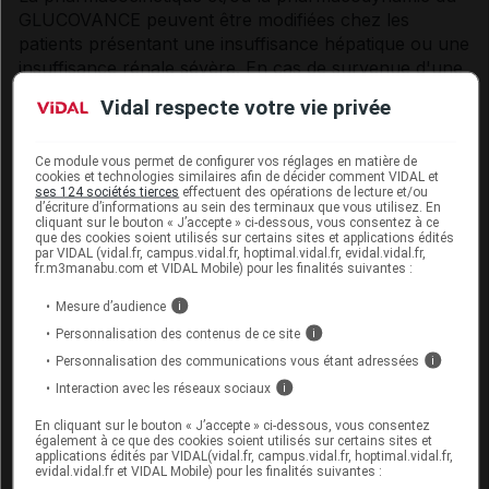
GLUCOVANCE peuvent être modifiées chez les
patients présentant une insuffisance hépatique ou une
insuffisance rénale sévère. En cas de survenue d'une
hypoglycémie chez ces patients, celle-ci risquant
Vidal respecte votre vie privée
d'être prolongée, une prise en charge appropriée doit
être instituée.
Ce module vous permet de configurer vos réglages en matière de
cookies et technologies similaires afin de décider comment VIDAL et
Information du patient
ses 124 sociétés tierces
effectuent des opérations de lecture et/ou
d’écriture d’informations au sein des terminaux que vous utilisez. En
Les risques d'hypoglycémie, ses symptômes et son
cliquant sur le bouton « J’accepte » ci-dessous, vous consentez à ce
que des cookies soient utilisés sur certains sites et applications édités
traitement ainsi que les conditions qui y prédisposent,
par VIDAL (vidal.fr, campus.vidal.fr, hoptimal.vidal.fr, evidal.vidal.fr,
doivent être expliqués au patient et à sa famille. De
fr.m3manabu.com et VIDAL Mobile) pour les finalités suivantes :
même, le risque de survenue d'une acidose lactique
Mesure d’audience
i
doit être évoqué devant des signes non spécifiques
Personnalisation des contenus de ce site
i
tels que des crampes musculaires accompagnées de
Personnalisation des communications vous étant adressées
i
troubles digestifs, de douleurs abdominales, d'une
Interaction avec les réseaux sociaux
asthénie sévère, d'une dyspnée acidosique, d'une
i
hypothermie et d'un coma.
En cliquant sur le bouton « J’accepte » ci-dessous, vous consentez
également à ce que des cookies soient utilisés sur certains sites et
Le patient doit être informé en particulier de
applications édités par VIDAL(vidal.fr, campus.vidal.fr, hoptimal.vidal.fr,
evidal.vidal.fr et VIDAL Mobile) pour les finalités suivantes :
l'importance du respect du régime alimentaire, du