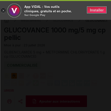
App VIDAL : Vos outils
Installer
×
cliniques, gratuits et en poche.
Sur Google Play
GLUCOVANCE 10
Médicaments
GLUCOVANCE
GLUCOVANCE 1000 mg/5 mg cp
pellic
Mise à jour : 23 juillet 2026
GLIBENCLAMIDE 5 mg + METFORMINE CHLORHYDRATE 1 g
cp (GLUCOVANCE)
COMMERCIALISÉ
Légende
Ajouter aux interactions