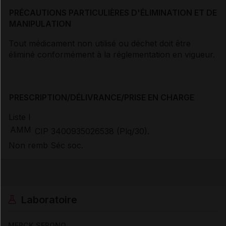
PRÉCAUTIONS PARTICULIÈRES D'ÉLIMINATION ET DE
MANIPULATION
Tout médicament non utilisé ou déchet doit être
éliminé conformément à la réglementation en vigueur.
PRESCRIPTION/DÉLIVRANCE/PRISE EN CHARGE
Liste I
AMM
CIP 3400935026538 (Plq/30).
Non remb Séc soc.
Laboratoire
MERCK SERONO