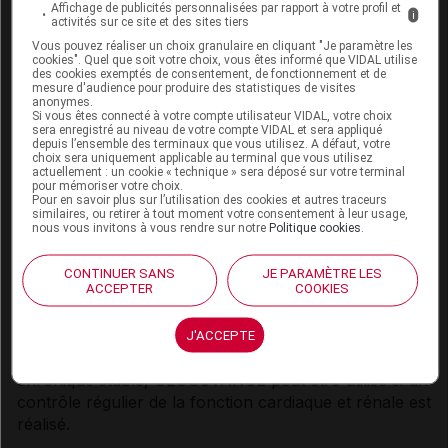
Affichage de publicités personnalisées par rapport à votre profil et
suivi d'un programme d'exercice physique régulier
i
activités sur ce site et des sites tiers
ainsi que de la surveillance régulière de la glycémie.
Vous pouvez réaliser un choix granulaire en cliquant "Je paramètre les
cookies". Quel que soit votre choix, vous êtes informé que VIDAL utilise
Déséquilibre glycémique
des cookies exemptés de consentement, de fonctionnement et de
mesure d'audience pour produire des statistiques de visites
anonymes.
En cas d'intervention chirurgicale ou de toute autre
Si vous êtes connecté à votre compte utilisateur VIDAL, votre choix
sera enregistré au niveau de votre compte VIDAL et sera appliqué
cause de décompensation du diabète, une
depuis l’ensemble des terminaux que vous utilisez. A défaut, votre
insulinothérapie temporaire doit être envisagée en
choix sera uniquement applicable au terminal que vous utilisez
actuellement : un cookie « technique » sera déposé sur votre terminal
remplacement de ce traitement.
pour mémoriser votre choix.
Pour en savoir plus sur l’utilisation des cookies et autres traceurs
Les symptômes d'hyperglycémie peuvent être :
similaires, ou retirer à tout moment votre consentement à leur usage,
nous vous invitons à vous rendre sur notre
Politique cookies
.
polyurie, soif intense et peau sèche.
CONTINUER SANS
JE PARAMÈTRE LES
Fonction cardiaque
ACCEPTER
COOKIES
Les patients souffrant d'insuffisance cardiaque ont un
plus grand risque d'hypoxie et d'insuffisance rénale.
J'ACCEPTE
Chez les patients avec une insuffisance cardiaque
chronique stable, GLUCOVANCE peut être utilisé si un
contrôle régulier de la fonction cardiaque et rénale est
réalisé.