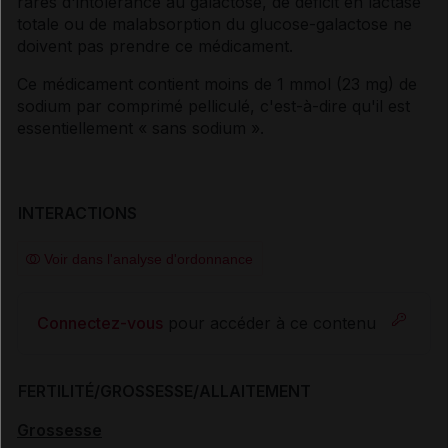
rares d'intolérance au galactose, de déficit en lactase
totale ou de malabsorption du glucose-galactose ne
doivent pas prendre ce médicament.
Ce médicament contient moins de 1 mmol (23 mg) de
sodium par comprimé pelliculé, c'est-à-dire qu'il est
essentiellement « sans sodium ».
INTERACTIONS
Voir dans l'analyse d'ordonnance
Connectez-vous
pour accéder à ce contenu
FERTILITÉ/GROSSESSE/ALLAITEMENT
Grossesse