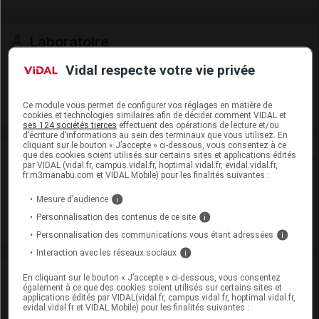
Laboratoire
Vidal respecte votre vie privée
Viatris Santé
Voir la fiche laboratoire
Ce module vous permet de configurer vos réglages en matière de
cookies et technologies similaires afin de décider comment VIDAL et
ses 124 sociétés tierces
effectuent des opérations de lecture et/ou
d’écriture d’informations au sein des terminaux que vous utilisez. En
cliquant sur le bouton « J’accepte » ci-dessous, vous consentez à ce
que des cookies soient utilisés sur certains sites et applications édités
Rein
par VIDAL (vidal.fr, campus.vidal.fr, hoptimal.vidal.fr, evidal.vidal.fr,
fr.m3manabu.com et VIDAL Mobile) pour les finalités suivantes :
Adaptation de posologie
Mesure d’audience
i
Toxicité rénale
Personnalisation des contenus de ce site
i
Personnalisation des communications vous étant adressées
i
Interaction avec les réseaux sociaux
i
VIDAL Recos
En cliquant sur le bouton « J’accepte » ci-dessous, vous consentez
également à ce que des cookies soient utilisés sur certains sites et
applications édités par VIDAL(vidal.fr, campus.vidal.fr, hoptimal.vidal.fr,
Sclérose en plaques
evidal.vidal.fr et VIDAL Mobile) pour les finalités suivantes :