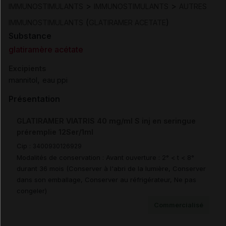
>
>
IMMUNOSTIMULANTS
IMMUNOSTIMULANTS
AUTRES
(
)
IMMUNOSTIMULANTS
GLATIRAMER ACETATE
Substance
glatiramère acétate
Excipients
,
mannitol
eau ppi
Présentation
GLATIRAMER VIATRIS 40 mg/ml S inj en seringue
préremplie 12Ser/1ml
Cip :
3400930126929
Modalités de conservation : Avant ouverture : 2° < t < 8°
durant 36 mois (Conserver à l'abri de la lumière, Conserver
dans son emballage, Conserver au réfrigérateur, Ne pas
congeler)
Commercialisé