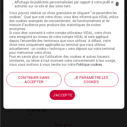
Affichage de publicités personnalisées par rapport à votre profil et
i
activités sur ce site et des sites tiers
Vous pouvez réaliser un choix granulaire en cliquant "Je paramètre les
cookies". Quel que soit votre choix, vous êtes informé que VIDAL utilise
Ressources externes complémentaires
des cookies exemptés de consentement, de fonctionnement et de
mesure d'audience pour produire des statistiques de visites
anonymes.
En savoir plus le site du CRAT
:
Si vous êtes connecté à votre compte utilisateur VIDAL, votre choix
sera enregistré au niveau de votre compte VIDAL et sera appliqué
depuis l’ensemble des terminaux que vous utilisez. A défaut, votre
Glatiramère - Allaitement
choix sera uniquement applicable au terminal que vous utilisez
actuellement : un cookie « technique » sera déposé sur votre terminal
pour mémoriser votre choix.
Glatiramère - Grossesse
Pour en savoir plus sur l’utilisation des cookies et autres traceurs
similaires, ou retirer à tout moment votre consentement à leur usage,
nous vous invitons à vous rendre sur notre
Politique cookies
.
CONTINUER SANS
JE PARAMÈTRE LES
Actualités liées
ACCEPTER
COOKIES
07 juillet 2026
J'ACCEPTE
Traitement de la sclérose en plaques en
2026 : nouvelles données, nouvelles pratiques
(Partie III)
Voir plus