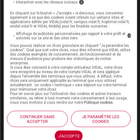
Interaction avec les réseaux sociaux
i
Commercialisé
En cliquant sur le bouton « J’accepte » ci-dessous, vous consentez
également à ce que des cookies soient utilisés sur certains sites et
applications édités par VIDAL(vidal.fr, campus.vidal.fr, hoptimal.vidal.fr,
evidal.vidal.fr et VIDAL Mobile) pour les finalités suivantes :
Affichage de publicités personnalisées par rapport à votre profil et
Laboratoire
i
activités sur ce site et des sites tiers
Vous pouvez réaliser un choix granulaire en cliquant "Je paramètre les
Bouchara-Recordati
cookies". Quel que soit votre choix, vous êtes informé que VIDAL utilise
des cookies exemptés de consentement, de fonctionnement et de
mesure d'audience pour produire des statistiques de visites
anonymes.
Voir la fiche laboratoire
Si vous êtes connecté à votre compte utilisateur VIDAL, votre choix
sera enregistré au niveau de votre compte VIDAL et sera appliqué
depuis l’ensemble des terminaux que vous utilisez. A défaut, votre
choix sera uniquement applicable au terminal que vous utilisez
actuellement : un cookie « technique » sera déposé sur votre terminal
VIDAL Recos
pour mémoriser votre choix.
Pour en savoir plus sur l’utilisation des cookies et autres traceurs
similaires, ou retirer à tout moment votre consentement à leur usage,
Hémorroïdes
nous vous invitons à vous rendre sur notre
Politique cookies
.
Insuffisance veineuse chronique
CONTINUER SANS
JE PARAMÈTRE LES
ACCEPTER
COOKIES
J'ACCEPTE
Ressources externes complémentaires