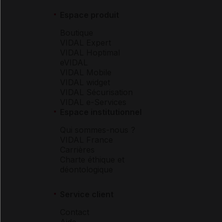
Espace produit
Boutique
VIDAL Expert
VIDAL Hoptimal
eVIDAL
VIDAL Mobile
VIDAL widget
VIDAL Sécurisation
VIDAL e-Services
Espace institutionnel
Qui sommes-nous ?
VIDAL France
Carrières
Charte éthique et
déontologique
Service client
Contact
Aide