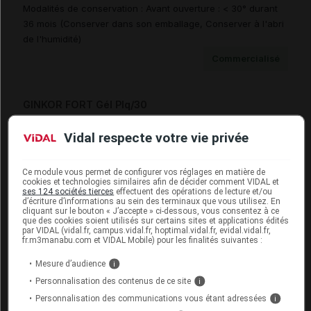
Modalités de conservation : Avant ouverture : < 30° durant
36 mois (Conserver dans son emballage, Conserver à l'abri
de l'humidité)
Commercialisé
GINKOR FORT Gél Plq/30
Cip :
3400933043216
Vidal respecte votre vie privée
Modalités de conservation : Avant ouverture : < 30° durant
36 mois (Conserver dans son emballage, Conserver à l'abri
de l'humidité)
Ce module vous permet de configurer vos réglages en matière de
cookies et technologies similaires afin de décider comment VIDAL et
Commercialisé
ses 124 sociétés tierces
effectuent des opérations de lecture et/ou
d’écriture d’informations au sein des terminaux que vous utilisez. En
cliquant sur le bouton « J’accepte » ci-dessous, vous consentez à ce
que des cookies soient utilisés sur certains sites et applications édités
par VIDAL (vidal.fr, campus.vidal.fr, hoptimal.vidal.fr, evidal.vidal.fr,
GINKOR FORT Gél Plq/60
fr.m3manabu.com et VIDAL Mobile) pour les finalités suivantes :
Cip :
3400933043445
Mesure d’audience
i
Modalités de conservation : Avant ouverture : < 30° durant
Personnalisation des contenus de ce site
i
36 mois (Conserver à l'abri de l'humidité, Conserver dans
Personnalisation des communications vous étant adressées
i
son emballage)