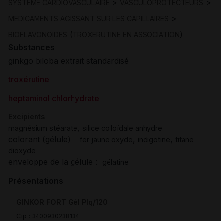
>
>
SYSTEME CARDIOVASCULAIRE
VASCULOPROTECTEURS
>
MEDICAMENTS AGISSANT SUR LES CAPILLAIRES
(
)
BIOFLAVONOIDES
TROXERUTINE EN ASSOCIATION
Substances
ginkgo biloba extrait standardisé
troxérutine
heptaminol chlorhydrate
Excipients
,
magnésium stéarate
silice colloïdale anhydre
colorant (gélule) :
,
,
fer jaune oxyde
indigotine
titane
dioxyde
enveloppe de la gélule :
gélatine
Présentations
GINKOR FORT Gél Plq/120
Cip :
3400930238134