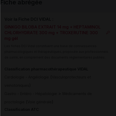
Fiche abrégée
Voir la Fiche DCI VIDAL :
GINKGO BILOBA EXTRAIT 14 mg + HEPTAMINOL
CHLORHYDRATE 300 mg + TROXERUTINE 300
mg gél
Les fiches DCI Vidal constituent une base de connaissances
pharmacologiques et thérapeutiques, proposée aux professionnels
de santé, en complément des documents réglementaires publiés.
Classification pharmacothérapeutique VIDAL
(
Cardiologie - Angéiologie
Vasculoprotecteurs et
)
veinotoniques
>
Gastro - Entéro - Hépatologie
Médicaments de
(
)
proctologie
Voie générale
Classification ATC