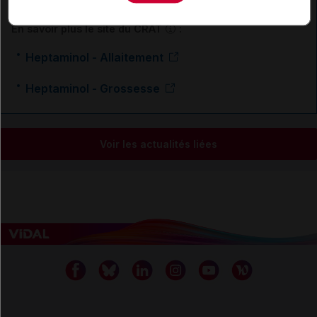
En savoir plus le site du CRAT
:
Heptaminol - Allaitement
Heptaminol - Grossesse
Voir les actualités liées