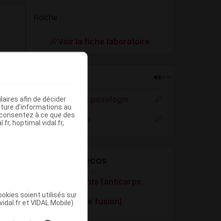
Roche
Voir la fiche laboratoire
Rein
Adaptation de posologie
aires afin de décider
iture d’informations au
s consentez à ce que des
Toxicité rénale
fr, hoptimal.vidal.fr,
VIDAL Recos
Biomédicaments (anticorps
monoclonaux
okies soient utilisés sur
et protéines de fusion)
vidal.fr et VIDAL Mobile)