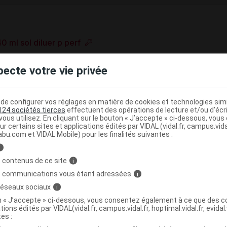
l sol diluer p perf
e base de connaissances pharmacologiques et thérapeutiques,
pecte votre vie privée
té, en complément des documents réglementaires publiés.
peutique VIDAL
e configurer vos réglages en matière de cookies et technologies simil
>
>
Antinéoplasiques
Anticorps monoclonaux
AcM
124 sociétés tierces
effectuent des opérations de lecture et/ou d’écr
ous utilisez. En cliquant sur le bouton « J’accepte » ci-dessous, vou
ur certains sites et applications édités par VIDAL (vidal.fr, campus.vidal.
abu.com et VIDAL Mobile) pour les finalités suivantes :
i
>
>
NOMODULATEURS
ANTINEOPLASIQUES
ANTICORPS
 contenus de ce site
i
>
-MEDICAMENTS CONJUGUES
INHIBITEURS DE CD20
s communications vous étant adressées
i
(
)
 20)
OBINUTUZUMAB
 réseaux sociaux
i
on « J’accepte » ci-dessous, vous consentez également à ce que des co
tions édités par VIDAL(vidal.fr, campus.vidal.fr, hoptimal.vidal.fr, evidal.
tes :