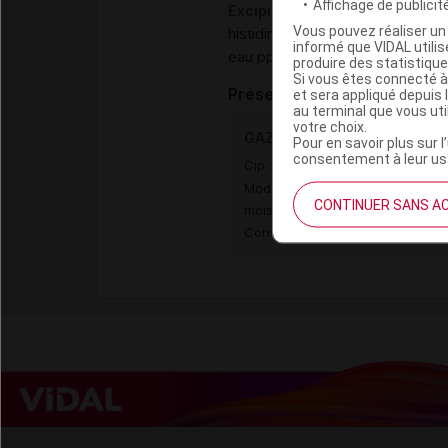
Affichage de publicité
Excipients
Vous pouvez réaliser un 
,
histidine
histidine chlorhydrat
informé que VIDAL util
eau ppi
produire des statistiqu
Si vous êtes connecté à
Présentation
et sera appliqué depuis 
au terminal que vous ut
votre choix.
GAZYVARO 1000 mg S diluer
Pour en savoir plus sur l
consentement à leur usa
Cip :
3400958700361
Modalités de conservation : Avan
CONTINUER SANS A
mois (Conserver à l'abri de la l
Conserver dans son emballage,