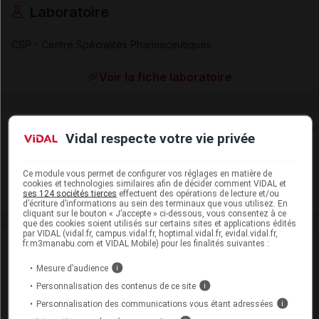
Laboratoire
CSP - Centre Spécialités Pharmaceutiques
Voir la fiche laboratoire
Rein
Vidal respecte votre vie privée
Adaptation de posologie
Ce module vous permet de configurer vos réglages en matière de
cookies et technologies similaires afin de décider comment VIDAL et
Toxicité rénale
ses 124 sociétés tierces
effectuent des opérations de lecture et/ou
d’écriture d’informations au sein des terminaux que vous utilisez. En
cliquant sur le bouton « J’accepte » ci-dessous, vous consentez à ce
que des cookies soient utilisés sur certains sites et applications édités
par VIDAL (vidal.fr, campus.vidal.fr, hoptimal.vidal.fr, evidal.vidal.fr,
fr.m3manabu.com et VIDAL Mobile) pour les finalités suivantes :
VIDAL Recos
Mesure d’audience
i
Méningite de l'enfant
Personnalisation des contenus de ce site
i
Personnalisation des communications vous étant adressées
i
Épilepsie de l'adulte