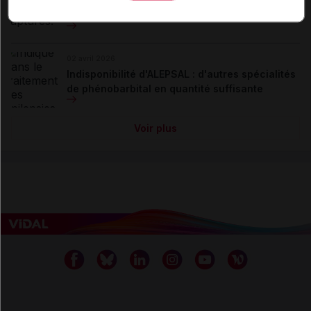
Disponibilité des médicaments en ville et à
l'hôpital (semaines 26 et 27)
02 avril 2026
Indisponibilité d'ALEPSAL : d'autres spécialités
de phénobarbital en quantité suffisante
Voir plus