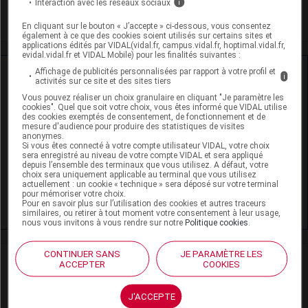
Interaction avec les réseaux sociaux
i
Épilepsie de l'enfant
En cliquant sur le bouton « J’accepte » ci-dessous, vous consentez
également à ce que des cookies soient utilisés sur certains sites et
applications édités par VIDAL(vidal.fr, campus.vidal.fr, hoptimal.vidal.fr,
evidal.vidal.fr et VIDAL Mobile) pour les finalités suivantes :
Ressources externes complémentaires
Affichage de publicités personnalisées par rapport à votre profil et
i
activités sur ce site et des sites tiers
Vous pouvez réaliser un choix granulaire en cliquant "Je paramètre les
En savoir plus le site du CRAT
:
cookies". Quel que soit votre choix, vous êtes informé que VIDAL utilise
des cookies exemptés de consentement, de fonctionnement et de
mesure d'audience pour produire des statistiques de visites
Les médicaments dangereux pendant la
anonymes.
grossesse
Si vous êtes connecté à votre compte utilisateur VIDAL, votre choix
sera enregistré au niveau de votre compte VIDAL et sera appliqué
depuis l’ensemble des terminaux que vous utilisez. A défaut, votre
Phénobarbital - Allaitement
choix sera uniquement applicable au terminal que vous utilisez
actuellement : un cookie « technique » sera déposé sur votre terminal
pour mémoriser votre choix.
Phénobarbital - Grossesse
Pour en savoir plus sur l’utilisation des cookies et autres traceurs
similaires, ou retirer à tout moment votre consentement à leur usage,
nous vous invitons à vous rendre sur notre
Politique cookies
.
CONTINUER SANS
JE PARAMÈTRE LES
Actualités liées
ACCEPTER
COOKIES
02 juillet 2026
J'ACCEPTE