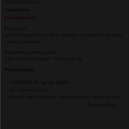
(
)
PHENOBARBITAL
Substance
phénobarbital
Excipients
,
,
,
amidon de pomme de terre
dextrine
magnésium stéarate
calcium carbonate
Excipients à effet notoire :
EEN sans dose seuil :
amidon de blé
Présentation
GARDENAL 10 mg Cpr Plq/80
Cip :
3400930425077
Modalités de conservation : Avant ouverture : durant 36 mois
Commercialisé