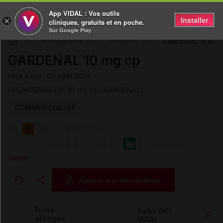
App VIDAL : Vos outils
Installer
×
cliniques, gratuits et en poche.
Sur Google Play
GARDENAL 10 mg 
Médicaments
GARDENAL
GARDENAL 10 mg cp
Mise à jour : 23 juillet 2026
PHENOBARBITAL 10 mg cp (GARDENAL)
COMMERCIALISÉ
Légende
Ajouter aux interactions
Copier l'url
Fiche
Fiche DCI
abrégée
VIDAL