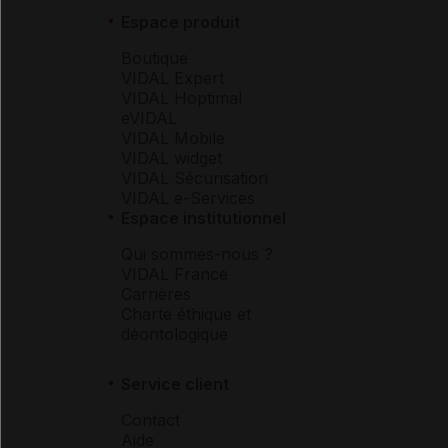
Espace produit
Boutique
VIDAL Expert
VIDAL Hoptimal
eVIDAL
VIDAL Mobile
VIDAL widget
VIDAL Sécurisation
VIDAL e-Services
Espace institutionnel
Qui sommes-nous ?
VIDAL France
Carrières
Charte éthique et
déontologique
Service client
Contact
Aide