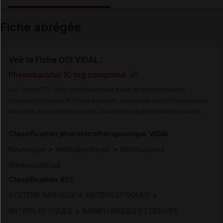
Email
Fiche abrégée
Voir la Fiche DCI VIDAL :
Phénobarbital 10 mg comprimé
Les fiches DCI Vidal constituent une base de connaissances
pharmacologiques et thérapeutiques, proposée aux professionnels
de santé, en complément des documents réglementaires publiés.
Classification pharmacothérapeutique VIDAL
>
>
Neurologie
Antiépileptiques
Barbituriques
(
)
Phénobarbital
Classification ATC
>
>
SYSTEME NERVEUX
ANTIEPILEPTIQUES
>
ANTIEPILEPTIQUES
BARBITURIQUES ET DERIVES