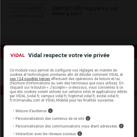
FICHE ABRÉGÉE
ZINFORO 600 mg pdre p sol
diluer p perf
COMMERCIALISÉ
Voir les actualités liées
Vidal respecte votre vie privée
Ce module vous permet de configurer vos réglages en matière de
cookies et technologies similaires afin de décider comment VIDAL et
ses 124 sociétés tierces
effectuent des opérations de lecture et/ou
d’écriture d’informations au sein des terminaux que vous utilisez. En
cliquant sur le bouton « J’accepte » ci-dessous, vous consentez à ce
que des cookies soient utilisés sur certains sites et applications édités
par VIDAL (vidal.fr, campus.vidal.fr, hoptimal.vidal.fr, evidal.vidal.fr,
fr.m3manabu.com et VIDAL Mobile) pour les finalités suivantes :
Mesure d’audience
i
Personnalisation des contenus de ce site
i
Personnalisation des communications vous étant adressées
i
Interaction avec les réseaux sociaux
i
Espace produit