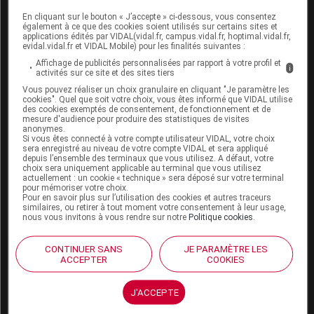
En cliquant sur le bouton « J’accepte » ci-dessous, vous consentez
Boutique
également à ce que des cookies soient utilisés sur certains sites et
VIDAL Expert
applications édités par VIDAL(vidal.fr, campus.vidal.fr, hoptimal.vidal.fr,
evidal.vidal.fr et VIDAL Mobile) pour les finalités suivantes :
VIDAL Hoptimal
eVIDAL
Affichage de publicités personnalisées par rapport à votre profil et
i
activités sur ce site et des sites tiers
VIDAL Mobile
Vous pouvez réaliser un choix granulaire en cliquant "Je paramètre les
VIDAL widget
cookies". Quel que soit votre choix, vous êtes informé que VIDAL utilise
VIDAL Sécurisation
des cookies exemptés de consentement, de fonctionnement et de
VIDAL e-Services
mesure d'audience pour produire des statistiques de visites
anonymes.
Espace institutionnel
Si vous êtes connecté à votre compte utilisateur VIDAL, votre choix
sera enregistré au niveau de votre compte VIDAL et sera appliqué
Qui sommes-nous ?
depuis l’ensemble des terminaux que vous utilisez. A défaut, votre
choix sera uniquement applicable au terminal que vous utilisez
VIDAL France
actuellement : un cookie « technique » sera déposé sur votre terminal
Carrières
pour mémoriser votre choix.
Pour en savoir plus sur l’utilisation des cookies et autres traceurs
Charte éthique et
similaires, ou retirer à tout moment votre consentement à leur usage,
déontologique
nous vous invitons à vous rendre sur notre
Politique cookies
.
Service client
CONTINUER SANS
JE PARAMÈTRE LES
ACCEPTER
COOKIES
Contact
Aide
J'ACCEPTE
Espace partenaires