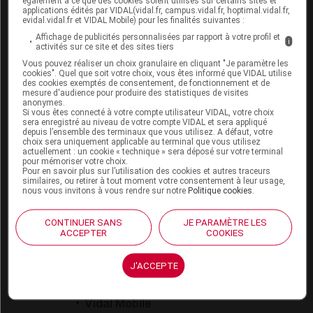
également à ce que des cookies soient utilisés sur certains sites et
eVIDAL
applications édités par VIDAL(vidal.fr, campus.vidal.fr, hoptimal.vidal.fr,
evidal.vidal.fr et VIDAL Mobile) pour les finalités suivantes :
VIDAL Mobile
Affichage de publicités personnalisées par rapport à votre profil et
VIDAL widget
i
activités sur ce site et des sites tiers
VIDAL Sécurisation
Vous pouvez réaliser un choix granulaire en cliquant "Je paramètre les
VIDAL e-Services
cookies". Quel que soit votre choix, vous êtes informé que VIDAL utilise
Espace institutionnel
des cookies exemptés de consentement, de fonctionnement et de
mesure d'audience pour produire des statistiques de visites
anonymes.
Qui sommes-nous ?
Si vous êtes connecté à votre compte utilisateur VIDAL, votre choix
VIDAL France
sera enregistré au niveau de votre compte VIDAL et sera appliqué
depuis l’ensemble des terminaux que vous utilisez. A défaut, votre
Carrières
choix sera uniquement applicable au terminal que vous utilisez
Charte éthique et
actuellement : un cookie « technique » sera déposé sur votre terminal
déontologique
pour mémoriser votre choix.
Pour en savoir plus sur l’utilisation des cookies et autres traceurs
similaires, ou retirer à tout moment votre consentement à leur usage,
nous vous invitons à vous rendre sur notre
Politique cookies
.
Service client
Contact
CONTINUER SANS
JE PARAMÈTRE LES
ACCEPTER
COOKIES
Aide
Espace partenaires
J'ACCEPTE
Éditeurs de logiciel
VIDAL sur votre site
Vidal Mobile