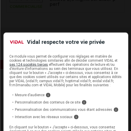
perf
COMMERCIALISÉ
Vidal respecte votre vie privée
Ce module vous permet de configurer vos réglages en matière de
cookies et technologies similaires afin de décider comment VIDAL et
ses 124 sociétés tierces
effectuent des opérations de lecture et/ou
d’écriture d’informations au sein des terminaux que vous utilisez. En
cliquant sur le bouton « J’accepte » ci-dessous, vous consentez à ce
que des cookies soient utilisés sur certains sites et applications édités
par VIDAL (vidal.fr, campus.vidal.fr, hoptimal.vidal.fr, evidal.vidal.fr,
fr.m3manabu.com et VIDAL Mobile) pour les finalités suivantes :
Mesure d’audience
i
Personnalisation des contenus de ce site
i
Espace produit
Personnalisation des communications vous étant adressées
i
Interaction avec les réseaux sociaux
i
Boutique
VIDAL Expert
En cliquant sur le bouton « J’accepte » ci-dessous, vous consentez
VIDAL Hoptimal