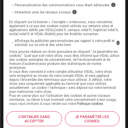
femmes en âge de procréer doivent utiliser une
Personnalisation des communications vous étant adressées
i
contraception efficace pendant le traitement et
pendant les 6 mois qui suivent son arrêt. Un test
Interaction avec les réseaux sociaux
i
de grossesse doit être effectué avant de débuter le
En cliquant sur le bouton « J’accepte » ci-dessous, vous consentez
traitement.
également à ce que des cookies soient utilisés sur certains sites et
applications édités par VIDAL(vidal.fr, campus.vidal.fr, hoptimal.vidal.fr,
Allaitement :
evidal.vidal.fr et VIDAL Mobile) pour les finalités suivantes :
Affichage de publicités personnalisées par rapport à votre profil et
i
activités sur ce site et des sites tiers
Les données disponibles ne permettent pas de
savoir si ce médicament passe dans le lait
Vous pouvez réaliser un choix granulaire en cliquant "Je paramètre les
cookies". Quel que soit votre choix, vous êtes informé que VIDAL utilise
maternel. Son utilisation contre-indique
des cookies exemptés de consentement, de fonctionnement et de
l'allaitement.
mesure d'audience pour produire des statistiques de visites
anonymes.
Si vous êtes connecté à votre compte utilisateur VIDAL, votre choix
sera enregistré au niveau de votre compte VIDAL et sera appliqué
depuis l’ensemble des terminaux que vous utilisez. A défaut, votre
Mode d'emploi et posologie du
choix sera uniquement applicable au terminal que vous utilisez
médicament ZEJULA
actuellement : un cookie « technique » sera déposé sur votre terminal
pour mémoriser votre choix.
Pour en savoir plus sur l’utilisation des cookies et autres traceurs
Les comprimés doivent être pris en dehors des
similaires, ou retirer à tout moment votre consentement à leur usage,
nous vous invitons à vous rendre sur notre
Politique cookies
.
repas (au moins 1 heure avant ou 2 heures après)
ou avec un repas léger, sans trop faire varier
l'heure de prise. La prise au coucher permet de
CONTINUER SANS
JE PARAMÈTRE LES
ACCEPTER
COOKIES
limiter les nausées.