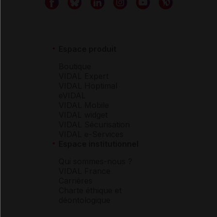
Espace produit
Boutique
VIDAL Expert
VIDAL Hoptimal
eVIDAL
VIDAL Mobile
VIDAL widget
VIDAL Sécurisation
VIDAL e-Services
Espace institutionnel
Qui sommes-nous ?
VIDAL France
Carrières
Charte éthique et
déontologique