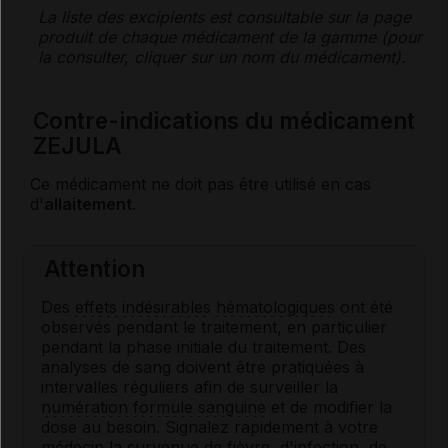
La liste des
excipients
est consultable sur la page
produit de chaque médicament de la gamme (pour
la consulter, cliquer sur un nom du médicament).
Contre-indications du médicament
ZEJULA
Ce médicament ne doit pas être utilisé en cas
d'
allaitement
.
Attention
Des
effets indésirables
hématologiques
ont été
observés pendant le traitement, en particulier
pendant la phase initiale du traitement. Des
analyses de sang doivent être pratiquées à
intervalles réguliers afin de surveiller la
numération formule sanguine
et de modifier la
dose au besoin. Signalez rapidement à votre
médecin la survenue de fièvre, d'infection, de