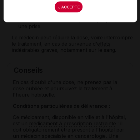
Posologie usuelle :
J'ACCEPTE
Femme adulte
: 2 à 3 comprimés par jour, en
une prise.
Le médecin peut réduire la dose, voire interrompre
le traitement, en cas de survenue d'
effets
indésirables
graves, notamment sur le sang.
Conseils
En cas d'oubli d'une dose, ne prenez pas la
dose oubliée et poursuivez le traitement à
l'heure habituelle.
Conditions particulières de délivrance
:
Ce médicament, disponible en ville et à l'hôpital,
est un
médicament à prescription restreinte
: il
doit obligatoirement être prescrit à l'hôpital par
un médecin spécialiste en cancérologie. Une