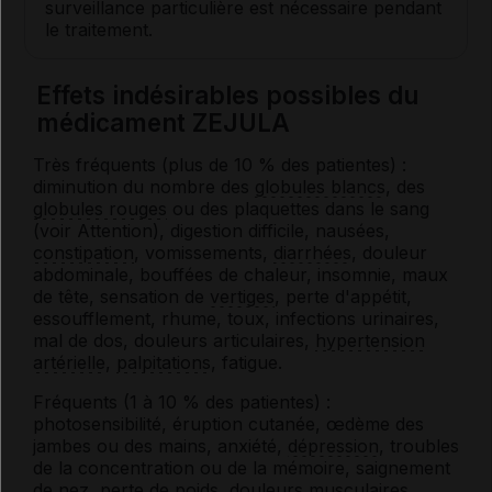
surveillance particulière est nécessaire pendant
le traitement.
Effets indésirables possibles du
médicament ZEJULA
Très fréquents (plus de 10 % des patientes) :
diminution du nombre des
globules blancs
, des
globules rouges
ou des plaquettes dans le sang
(voir Attention), digestion difficile, nausées,
constipation
, vomissements,
diarrhées
, douleur
abdominale, bouffées de chaleur, insomnie, maux
de tête, sensation de
vertiges
, perte d'appétit,
essoufflement, rhume, toux, infections urinaires,
mal de dos, douleurs articulaires,
hypertension
artérielle
,
palpitations
, fatigue.
Fréquents (1 à 10 % des patientes) :
photosensibilité, éruption cutanée, œdème des
jambes ou des mains, anxiété,
dépression
, troubles
de la concentration ou de la mémoire, saignement
de nez, perte de poids, douleurs musculaires,