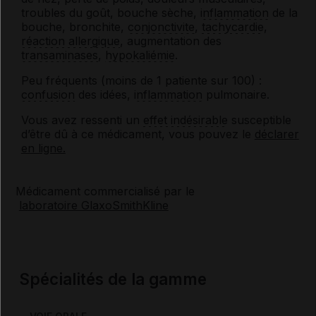
troubles du goût, bouche sèche,
inflammation
de la
bouche, bronchite,
conjonctivite
,
tachycardie
,
réaction allergique
, augmentation des
transaminases
,
hypokaliémie
.
Peu fréquents (moins de 1 patiente sur 100) :
confusion
des idées,
inflammation
pulmonaire.
Vous avez ressenti un
effet indésirable
susceptible
d’être dû à ce médicament, vous pouvez le
déclarer
en ligne.
Médicament commercialisé par le
laboratoire GlaxoSmithKline
Spécialités de la gamme