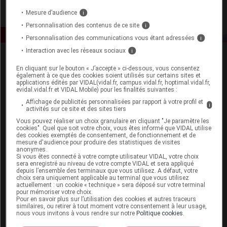
Mesure d’audience
i
Personnalisation des contenus de ce site
i
Personnalisation des communications vous étant adressées
i
Interaction avec les réseaux sociaux
i
En cliquant sur le bouton « J’accepte » ci-dessous, vous consentez
également à ce que des cookies soient utilisés sur certains sites et
applications édités par VIDAL(vidal.fr, campus.vidal.fr, hoptimal.vidal.fr,
evidal.vidal.fr et VIDAL Mobile) pour les finalités suivantes :
Affichage de publicités personnalisées par rapport à votre profil et
i
Espace produit
activités sur ce site et des sites tiers
Vous pouvez réaliser un choix granulaire en cliquant "Je paramètre les
Boutique
cookies". Quel que soit votre choix, vous êtes informé que VIDAL utilise
des cookies exemptés de consentement, de fonctionnement et de
VIDAL Expert
mesure d'audience pour produire des statistiques de visites
VIDAL Hoptimal
anonymes.
Si vous êtes connecté à votre compte utilisateur VIDAL, votre choix
eVIDAL
sera enregistré au niveau de votre compte VIDAL et sera appliqué
VIDAL Mobile
depuis l’ensemble des terminaux que vous utilisez. A défaut, votre
VIDAL widget
choix sera uniquement applicable au terminal que vous utilisez
actuellement : un cookie « technique » sera déposé sur votre terminal
VIDAL Sécurisation
pour mémoriser votre choix.
VIDAL e-Services
Pour en savoir plus sur l’utilisation des cookies et autres traceurs
similaires, ou retirer à tout moment votre consentement à leur usage,
Espace institutionnel
nous vous invitons à vous rendre sur notre
Politique cookies
.