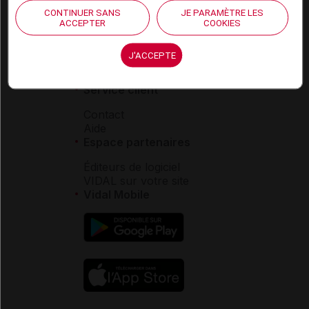
Qui sommes-nous ?
CONTINUER SANS
JE PARAMÈTRE LES
VIDAL France
ACCEPTER
COOKIES
Carrières
Charte éthique et
déontologique
J'ACCEPTE
Service client
Contact
Aide
Espace partenaires
Éditeurs de logiciel
VIDAL sur votre site
Vidal Mobile