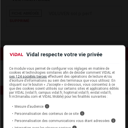
FICHE ABRÉGÉE
VOLUVEN sol p perf
SUPPRIMÉ
Vidal respecte votre vie privée
Voir les actualités liées
Ce module vous permet de configurer vos réglages en matière de
cookies et technologies similaires afin de décider comment VIDAL et
ses 124 sociétés tierces
effectuent des opérations de lecture et/ou
d’écriture d’informations au sein des terminaux que vous utilisez. En
cliquant sur le bouton « J’accepte » ci-dessous, vous consentez à ce
que des cookies soient utilisés sur certains sites et applications édités
par VIDAL (vidal.fr, campus.vidal.fr, hoptimal.vidal.fr, evidal.vidal.fr,
fr.m3manabu.com et VIDAL Mobile) pour les finalités suivantes :
Mesure d’audience
i
Personnalisation des contenus de ce site
i
Personnalisation des communications vous étant adressées
i
Interaction avec les réseaux sociaux
i