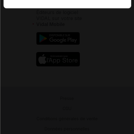
Espace partenaires
Éditeurs de logiciel
VIDAL sur votre site
Vidal Mobile
Presse
-
CGU
-
Conditions générales de vente
-
Données personnelles
-