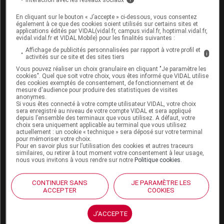
Espace produit
En cliquant sur le bouton « J’accepte » ci-dessous, vous consentez
également à ce que des cookies soient utilisés sur certains sites et
Boutique
applications édités par VIDAL(vidal.fr, campus.vidal.fr, hoptimal.vidal.fr,
VIDAL Expert
evidal.vidal.fr et VIDAL Mobile) pour les finalités suivantes :
VIDAL Hoptimal
Affichage de publicités personnalisées par rapport à votre profil et
i
eVIDAL
activités sur ce site et des sites tiers
VIDAL Mobile
Vous pouvez réaliser un choix granulaire en cliquant "Je paramètre les
VIDAL widget
cookies". Quel que soit votre choix, vous êtes informé que VIDAL utilise
des cookies exemptés de consentement, de fonctionnement et de
VIDAL Sécurisation
mesure d'audience pour produire des statistiques de visites
VIDAL e-Services
anonymes.
Si vous êtes connecté à votre compte utilisateur VIDAL, votre choix
Espace institutionnel
sera enregistré au niveau de votre compte VIDAL et sera appliqué
depuis l’ensemble des terminaux que vous utilisez. A défaut, votre
Qui sommes-nous ?
choix sera uniquement applicable au terminal que vous utilisez
actuellement : un cookie « technique » sera déposé sur votre terminal
VIDAL France
pour mémoriser votre choix.
Carrières
Pour en savoir plus sur l’utilisation des cookies et autres traceurs
Charte éthique et
similaires, ou retirer à tout moment votre consentement à leur usage,
nous vous invitons à vous rendre sur notre
Politique cookies
.
déontologique
CONTINUER SANS
JE PARAMÈTRE LES
Service client
ACCEPTER
COOKIES
Contact
J'ACCEPTE
Aide