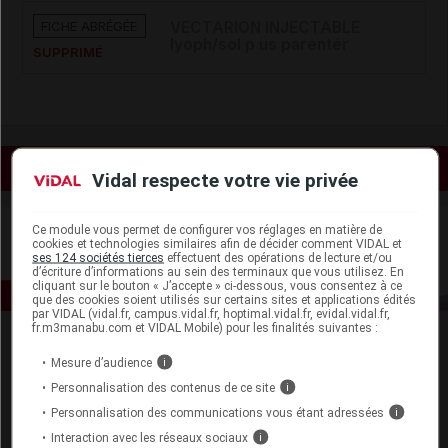
FICHE ABRÉGÉE
VECTARION INJECTABLE
lyoph/sol p us parentér
SUPPRIMÉ
Voir les actualités liées
Vidal respecte votre vie privée
Ce module vous permet de configurer vos réglages en matière de
cookies et technologies similaires afin de décider comment VIDAL et
ses 124 sociétés tierces
effectuent des opérations de lecture et/ou
d’écriture d’informations au sein des terminaux que vous utilisez. En
cliquant sur le bouton « J’accepte » ci-dessous, vous consentez à ce
que des cookies soient utilisés sur certains sites et applications édités
par VIDAL (vidal.fr, campus.vidal.fr, hoptimal.vidal.fr, evidal.vidal.fr,
fr.m3manabu.com et VIDAL Mobile) pour les finalités suivantes :
Mesure d’audience
i
Personnalisation des contenus de ce site
i
Personnalisation des communications vous étant adressées
i
Interaction avec les réseaux sociaux
i
Espace produit