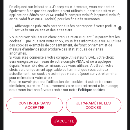
En cliquant sur le bouton « J’accepte » ci-dessous, vous consentez
Boutique
également à ce que des cookies soient utilisés sur certains sites et
VIDAL Expert
applications édités par VIDAL(vidal.fr, campus.vidal.fr, hoptimal.vidal.fr,
evidal.vidal.fr et VIDAL Mobile) pour les finalités suivantes :
VIDAL Hoptimal
eVIDAL
Affichage de publicités personnalisées par rapport à votre profil et
i
activités sur ce site et des sites tiers
VIDAL Mobile
Vous pouvez réaliser un choix granulaire en cliquant "Je paramètre les
VIDAL widget
cookies". Quel que soit votre choix, vous êtes informé que VIDAL utilise
VIDAL Sécurisation
des cookies exemptés de consentement, de fonctionnement et de
VIDAL e-Services
mesure d'audience pour produire des statistiques de visites
anonymes.
Espace institutionnel
Si vous êtes connecté à votre compte utilisateur VIDAL, votre choix
sera enregistré au niveau de votre compte VIDAL et sera appliqué
Qui sommes-nous ?
depuis l’ensemble des terminaux que vous utilisez. A défaut, votre
choix sera uniquement applicable au terminal que vous utilisez
VIDAL France
actuellement : un cookie « technique » sera déposé sur votre terminal
Carrières
pour mémoriser votre choix.
Pour en savoir plus sur l’utilisation des cookies et autres traceurs
Charte éthique et
similaires, ou retirer à tout moment votre consentement à leur usage,
déontologique
nous vous invitons à vous rendre sur notre
Politique cookies
.
Service client
CONTINUER SANS
JE PARAMÈTRE LES
ACCEPTER
COOKIES
Contact
Aide
J'ACCEPTE
Espace partenaires