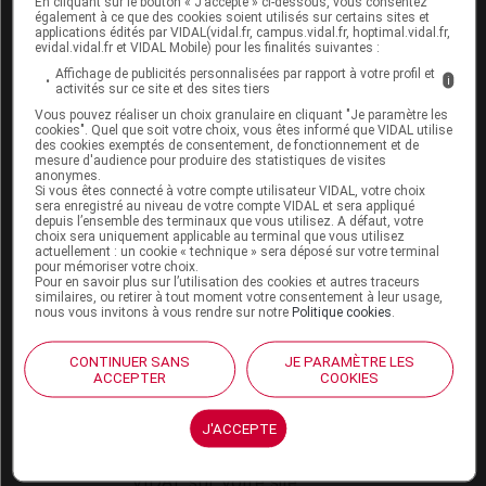
En cliquant sur le bouton « J’accepte » ci-dessous, vous consentez
VIDAL Expert
également à ce que des cookies soient utilisés sur certains sites et
VIDAL Hoptimal
applications édités par VIDAL(vidal.fr, campus.vidal.fr, hoptimal.vidal.fr,
eVIDAL
evidal.vidal.fr et VIDAL Mobile) pour les finalités suivantes :
VIDAL Mobile
Affichage de publicités personnalisées par rapport à votre profil et
i
activités sur ce site et des sites tiers
VIDAL widget
VIDAL Sécurisation
Vous pouvez réaliser un choix granulaire en cliquant "Je paramètre les
cookies". Quel que soit votre choix, vous êtes informé que VIDAL utilise
VIDAL e-Services
des cookies exemptés de consentement, de fonctionnement et de
Espace institutionnel
mesure d'audience pour produire des statistiques de visites
anonymes.
Si vous êtes connecté à votre compte utilisateur VIDAL, votre choix
Qui sommes-nous ?
sera enregistré au niveau de votre compte VIDAL et sera appliqué
VIDAL France
depuis l’ensemble des terminaux que vous utilisez. A défaut, votre
choix sera uniquement applicable au terminal que vous utilisez
Carrières
actuellement : un cookie « technique » sera déposé sur votre terminal
Charte éthique et
pour mémoriser votre choix.
déontologique
Pour en savoir plus sur l’utilisation des cookies et autres traceurs
similaires, ou retirer à tout moment votre consentement à leur usage,
nous vous invitons à vous rendre sur notre
Politique cookies
.
Service client
CONTINUER SANS
JE PARAMÈTRE LES
Contact
ACCEPTER
COOKIES
Aide
Espace partenaires
J'ACCEPTE
Éditeurs de logiciel
VIDAL sur votre site