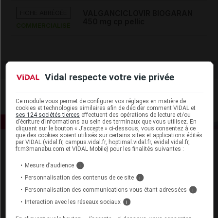
FICHE ABRÉGÉE
VALGANCICLOVIR BIOGARAN
450 mg cp pellic
COMMERCIALISÉ
Vidal respecte votre vie privée
Ce module vous permet de configurer vos réglages en matière de
cookies et technologies similaires afin de décider comment VIDAL et
ses 124 sociétés tierces
effectuent des opérations de lecture et/ou
d’écriture d’informations au sein des terminaux que vous utilisez. En
cliquant sur le bouton « J’accepte » ci-dessous, vous consentez à ce
que des cookies soient utilisés sur certains sites et applications édités
par VIDAL (vidal.fr, campus.vidal.fr, hoptimal.vidal.fr, evidal.vidal.fr,
fr.m3manabu.com et VIDAL Mobile) pour les finalités suivantes :
Mesure d’audience
i
Personnalisation des contenus de ce site
i
Personnalisation des communications vous étant adressées
i
Espace produit
Interaction avec les réseaux sociaux
i
Boutique