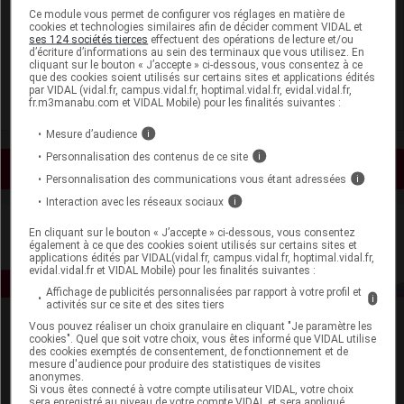
Ce module vous permet de configurer vos réglages en matière de
cookies et technologies similaires afin de décider comment VIDAL et
ses 124 sociétés tierces
effectuent des opérations de lecture et/ou
FICHE ABRÉGÉE
ULTRAVIST 300 mg Iode/ml sol
d’écriture d’informations au sein des terminaux que vous utilisez. En
inj en seringue préremplie
SUPPRIMÉ
cliquant sur le bouton « J’accepte » ci-dessous, vous consentez à ce
que des cookies soient utilisés sur certains sites et applications édités
par VIDAL (vidal.fr, campus.vidal.fr, hoptimal.vidal.fr, evidal.vidal.fr,
fr.m3manabu.com et VIDAL Mobile) pour les finalités suivantes :
Mesure d’audience
i
Personnalisation des contenus de ce site
i
Voir les actualités liées
Personnalisation des communications vous étant adressées
i
Interaction avec les réseaux sociaux
i
En cliquant sur le bouton « J’accepte » ci-dessous, vous consentez
également à ce que des cookies soient utilisés sur certains sites et
applications édités par VIDAL(vidal.fr, campus.vidal.fr, hoptimal.vidal.fr,
evidal.vidal.fr et VIDAL Mobile) pour les finalités suivantes :
Affichage de publicités personnalisées par rapport à votre profil et
i
activités sur ce site et des sites tiers
Vous pouvez réaliser un choix granulaire en cliquant "Je paramètre les
cookies". Quel que soit votre choix, vous êtes informé que VIDAL utilise
des cookies exemptés de consentement, de fonctionnement et de
mesure d'audience pour produire des statistiques de visites
anonymes.
Si vous êtes connecté à votre compte utilisateur VIDAL, votre choix
sera enregistré au niveau de votre compte VIDAL et sera appliqué