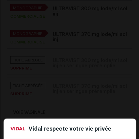
MONOGRAPHIE
ULTRAVIST 300 mg Iode/ml sol
inj
COMMERCIALISÉ
MONOGRAPHIE
ULTRAVIST 370 mg Iode/ml sol
inj
COMMERCIALISÉ
FICHE ABRÉGÉE
ULTRAVIST 300 mg Iode/ml sol
inj en seringue préremplie
SUPPRIMÉ
FICHE ABRÉGÉE
ULTRAVIST 370 mg Iode/ml sol
inj en seringue préremplie
SUPPRIMÉ
VOIE VAGINALE
MONOGRAPHIE
Vidal respecte votre vie privée
ULTRAVIST 300 mg Iode/ml sol
inj
COMMERCIALISÉ