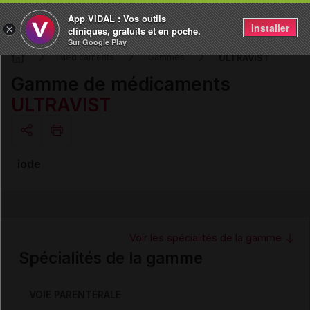
App VIDAL : Vos outils
Installer
×
cliniques, gratuits et en poche.
Sur Google Play
ULTRAVIST
Médicaments
Gammes
Gamme de médicaments
ULTRAVIST
Copier l'url
iode
Email
Voir les spécialités de la gamme
Spécialités de la gamme
VOIE PARENTÉRALE