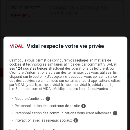
FICHE ABRÉGÉE
TRAMADOL LAVOISIER 50
mg/ml sol inj
SUPPRIMÉ
Vidal respecte votre vie privée
Ce module vous permet de configurer vos réglages en matière de
cookies et technologies similaires afin de décider comment VIDAL et
ses 124 sociétés tierces
effectuent des opérations de lecture et/ou
d’écriture d’informations au sein des terminaux que vous utilisez. En
cliquant sur le bouton « J’accepte » ci-dessous, vous consentez à ce
que des cookies soient utilisés sur certains sites et applications édités
par VIDAL (vidal.fr, campus.vidal.fr, hoptimal.vidal.fr, evidal.vidal.fr,
fr.m3manabu.com et VIDAL Mobile) pour les finalités suivantes :
Mesure d’audience
i
Personnalisation des contenus de ce site
i
Personnalisation des communications vous étant adressées
i
Espace produit
Interaction avec les réseaux sociaux
i
Boutique