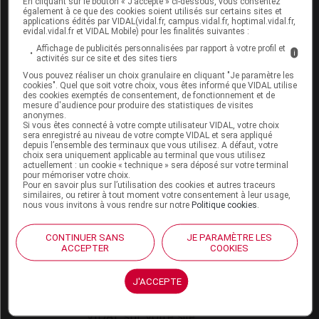
En cliquant sur le bouton « J’accepte » ci-dessous, vous consentez
VIDAL Expert
également à ce que des cookies soient utilisés sur certains sites et
VIDAL Hoptimal
applications édités par VIDAL(vidal.fr, campus.vidal.fr, hoptimal.vidal.fr,
eVIDAL
evidal.vidal.fr et VIDAL Mobile) pour les finalités suivantes :
VIDAL Mobile
Affichage de publicités personnalisées par rapport à votre profil et
i
activités sur ce site et des sites tiers
VIDAL widget
VIDAL Sécurisation
Vous pouvez réaliser un choix granulaire en cliquant "Je paramètre les
cookies". Quel que soit votre choix, vous êtes informé que VIDAL utilise
VIDAL e-Services
des cookies exemptés de consentement, de fonctionnement et de
Espace institutionnel
mesure d'audience pour produire des statistiques de visites
anonymes.
Si vous êtes connecté à votre compte utilisateur VIDAL, votre choix
Qui sommes-nous ?
sera enregistré au niveau de votre compte VIDAL et sera appliqué
VIDAL France
depuis l’ensemble des terminaux que vous utilisez. A défaut, votre
choix sera uniquement applicable au terminal que vous utilisez
Carrières
actuellement : un cookie « technique » sera déposé sur votre terminal
Charte éthique et
pour mémoriser votre choix.
déontologique
Pour en savoir plus sur l’utilisation des cookies et autres traceurs
similaires, ou retirer à tout moment votre consentement à leur usage,
nous vous invitons à vous rendre sur notre
Politique cookies
.
Service client
CONTINUER SANS
JE PARAMÈTRE LES
Contact
ACCEPTER
COOKIES
Aide
Espace partenaires
J'ACCEPTE
Éditeurs de logiciel
VIDAL sur votre site