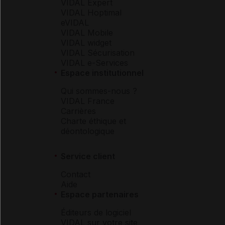
VIDAL Expert
VIDAL Hoptimal
eVIDAL
VIDAL Mobile
VIDAL widget
VIDAL Sécurisation
VIDAL e-Services
Espace institutionnel
Qui sommes-nous ?
VIDAL France
Carrières
Charte éthique et
déontologique
Service client
Contact
Aide
Espace partenaires
Éditeurs de logiciel
VIDAL sur votre site