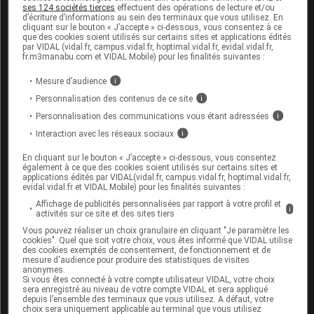
ses 124 sociétés tierces
effectuent des opérations de lecture et/ou
En présence de signes d'infection nasale (fièvre,
d’écriture d’informations au sein des terminaux que vous utilisez. En
cliquant sur le bouton « J’accepte » ci-dessous, vous consentez à ce
coloration des sécrétions nasales), consultez
que des cookies soient utilisés sur certains sites et applications édités
votre médecin.
par VIDAL (vidal.fr, campus.vidal.fr, hoptimal.vidal.fr, evidal.vidal.fr,
fr.m3manabu.com et VIDAL Mobile) pour les finalités suivantes :
Une vision floue ou l'apparition de tout autre
Mesure d’audience
i
trouble visuel au cours du traitement nécessitent
un examen ophtalmologique.
Personnalisation des contenus de ce site
i
Personnalisation des communications vous étant adressées
i
Interaction avec les réseaux sociaux
i
Fertilité, grossesse et allaitement
En cliquant sur le bouton « J’accepte » ci-dessous, vous consentez
L'effet de ce médicament pendant la grossesse est
également à ce que des cookies soient utilisés sur certains sites et
applications édités par VIDAL(vidal.fr, campus.vidal.fr, hoptimal.vidal.fr,
mal connu : seul votre médecin peut évaluer le
evidal.vidal.fr et VIDAL Mobile) pour les finalités suivantes :
risque éventuel de son utilisation dans votre cas.
Affichage de publicités personnalisées par rapport à votre profil et
i
activités sur ce site et des sites tiers
Vous pouvez réaliser un choix granulaire en cliquant "Je paramètre les
Mode d'emploi et posologie du
cookies". Quel que soit votre choix, vous êtes informé que VIDAL utilise
des cookies exemptés de consentement, de fonctionnement et de
médicament TIXOCORTOL EG
mesure d'audience pour produire des statistiques de visites
anonymes.
Si vous êtes connecté à votre compte utilisateur VIDAL, votre choix
Agiter vigoureusement le flacon de bas en haut
sera enregistré au niveau de votre compte VIDAL et sera appliqué
avant chaque utilisation.
depuis l’ensemble des terminaux que vous utilisez. A défaut, votre
choix sera uniquement applicable au terminal que vous utilisez