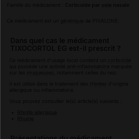
Famille du médicament :
Corticoïde par
voie
nasale
Ce médicament est un
générique
de PIVALONE.
Dans quel cas le médicament
TIXOCORTOL EG est-il prescrit ?
Ce médicament d'usage local contient un
corticoïde
qui possède une activité
anti-inflammatoire
marquée
sur les
muqueuses
, notamment celles du nez.
Il est utilisé dans le traitement des
rhinites
d'origine
allergique ou inflammatoire.
Vous pouvez consulter le(s) article(s) suivants :
Rhinite allergique
Rhume
Présentations du médicament