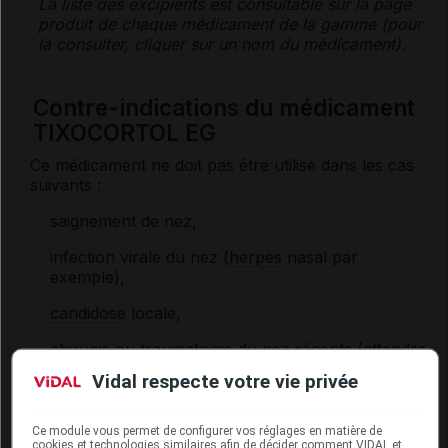
La liste des
excipients
est consultable sur la page
produit de chaque médicament de la gamme (pour
la consulter, cliquer sur un nom du médicament).
Contre-indications du médicament
TIXOCORTOL EG
Ce médicament ne doit pas être utilisé dans les cas
suivants :
saignement de nez,
infection virale du nez (
herpès
nasal par
exemple),
candidose
locale,
chirugie ou traumatisme du nez récents (attendre
la guérison complète pour débuter le traitement).
Vidal respecte votre vie privée
Attention
Ce module vous permet de configurer vos réglages en matière de
cookies et technologies similaires afin de décider comment VIDAL et