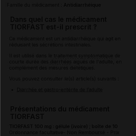
Famille du médicament :
Antidiarrhéique
Dans quel cas le médicament
TIORFAST est-il prescrit ?
Ce médicament est un antidiarrhéique qui agit en
réduisant les sécrétions intestinales.
Il est utilisé dans le
traitement symptomatique
de
courte durée des
diarrhées
aiguës de l'adulte, en
complément des mesures diététiques.
Vous pouvez consulter le(s) article(s) suivants :
Diarrhée et gastro-entérite de l’adulte
Présentations du médicament
TIORFAST
TIORFAST 100 mg : gélule (ivoire) ; boîte de 10
Ordonnance facultative
- Non Remboursé
- Prix