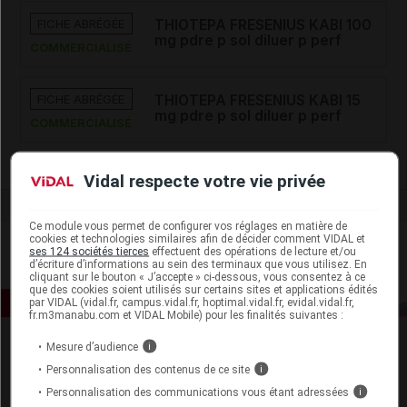
FICHE ABRÉGÉE
THIOTEPA FRESENIUS KABI 100
mg pdre p sol diluer p perf
COMMERCIALISÉ
FICHE ABRÉGÉE
THIOTEPA FRESENIUS KABI 15
mg pdre p sol diluer p perf
COMMERCIALISÉ
Vidal respecte votre vie privée
Ce module vous permet de configurer vos réglages en matière de
cookies et technologies similaires afin de décider comment VIDAL et
ses 124 sociétés tierces
effectuent des opérations de lecture et/ou
d’écriture d’informations au sein des terminaux que vous utilisez. En
cliquant sur le bouton « J’accepte » ci-dessous, vous consentez à ce
que des cookies soient utilisés sur certains sites et applications édités
par VIDAL (vidal.fr, campus.vidal.fr, hoptimal.vidal.fr, evidal.vidal.fr,
fr.m3manabu.com et VIDAL Mobile) pour les finalités suivantes :
Mesure d’audience
i
Personnalisation des contenus de ce site
i
Personnalisation des communications vous étant adressées
i