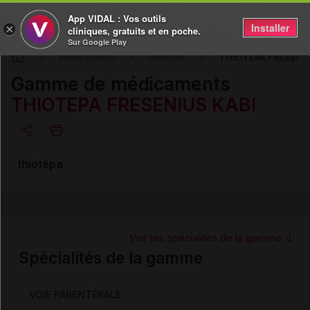
App VIDAL : Vos outils
Installer
×
cliniques, gratuits et en poche.
Sur Google Play
THIOTEPA FRESENI
Médicaments
Gammes
Gamme de médicaments
THIOTEPA FRESENIUS KABI
Copier l'url
thiotépa
Email
Voir les spécialités de la gamme
Spécialités de la gamme
VOIE PARENTÉRALE