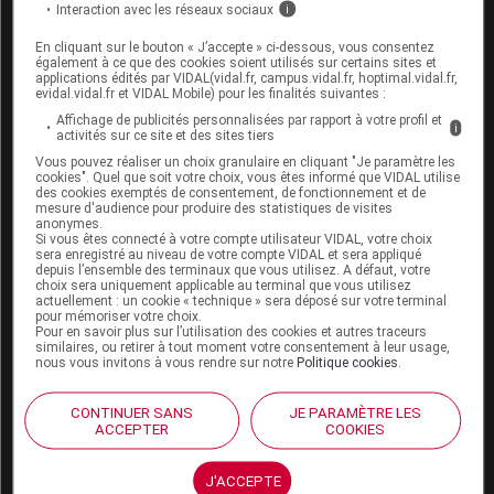
Interaction avec les réseaux sociaux
i
Espace produit
En cliquant sur le bouton « J’accepte » ci-dessous, vous consentez
également à ce que des cookies soient utilisés sur certains sites et
Boutique
applications édités par VIDAL(vidal.fr, campus.vidal.fr, hoptimal.vidal.fr,
evidal.vidal.fr et VIDAL Mobile) pour les finalités suivantes :
VIDAL Expert
VIDAL Hoptimal
Affichage de publicités personnalisées par rapport à votre profil et
i
activités sur ce site et des sites tiers
eVIDAL
VIDAL Mobile
Vous pouvez réaliser un choix granulaire en cliquant "Je paramètre les
cookies". Quel que soit votre choix, vous êtes informé que VIDAL utilise
VIDAL widget
des cookies exemptés de consentement, de fonctionnement et de
VIDAL Sécurisation
mesure d'audience pour produire des statistiques de visites
anonymes.
VIDAL e-Services
Si vous êtes connecté à votre compte utilisateur VIDAL, votre choix
Espace institutionnel
sera enregistré au niveau de votre compte VIDAL et sera appliqué
depuis l’ensemble des terminaux que vous utilisez. A défaut, votre
choix sera uniquement applicable au terminal que vous utilisez
Qui sommes-nous ?
actuellement : un cookie « technique » sera déposé sur votre terminal
VIDAL France
pour mémoriser votre choix.
Pour en savoir plus sur l’utilisation des cookies et autres traceurs
Carrières
similaires, ou retirer à tout moment votre consentement à leur usage,
Charte éthique et
nous vous invitons à vous rendre sur notre
Politique cookies
.
déontologique
CONTINUER SANS
JE PARAMÈTRE LES
ACCEPTER
COOKIES
Service client
Contact
J'ACCEPTE