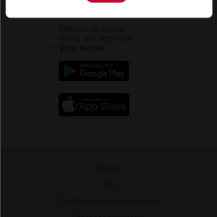
Aide
Espace partenaires
Éditeurs de logiciel
VIDAL sur votre site
Vidal Mobile
Presse
-
CGU
-
Conditions générales de vente
-