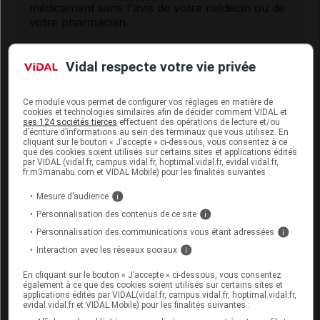
médicament sans l'avis de votre médecin ou de
votre pharmacien.
Si les sécrétions persistent au-delà de quelques
jours, si elles se colorent ou si vous avez de la
Vidal respecte votre vie privée
fièvre, consultez votre médecin.
Ce sirop contient du
sucre
(
saccharose
) et de
Ce module vous permet de configurer vos réglages en matière de
cookies et technologies similaires afin de décider comment VIDAL et
l'
alcool
en quantité notable.
ses 124 sociétés tierces
effectuent des opérations de lecture et/ou
d’écriture d’informations au sein des terminaux que vous utilisez. En
cliquant sur le bouton « J’accepte » ci-dessous, vous consentez à ce
Conducteur : en raison de la présence
que des cookies soient utilisés sur certains sites et applications édités
d'
alcool
, ce médicament peut être responsable
par VIDAL (vidal.fr, campus.vidal.fr, hoptimal.vidal.fr, evidal.vidal.fr,
fr.m3manabu.com et VIDAL Mobile) pour les finalités suivantes :
d'une somnolence ou d'une baisse de la
vigilance
.
Mesure d’audience
i
Personnalisation des contenus de ce site
i
Fertilité, grossesse et allaitement
Personnalisation des communications vous étant adressées
i
Interaction avec les réseaux sociaux
i
Grossesse :
En cliquant sur le bouton « J’accepte » ci-dessous, vous consentez
également à ce que des cookies soient utilisés sur certains sites et
L'effet de ce médicament pendant la grossesse est
applications édités par VIDAL(vidal.fr, campus.vidal.fr, hoptimal.vidal.fr,
mal connu. L'évaluation du risque éventuel lié à
evidal.vidal.fr et VIDAL Mobile) pour les finalités suivantes :
son utilisation est individuelle : demandez conseil à