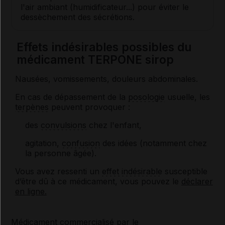
l'air ambiant (humidificateur...) pour éviter le
dessèchement des sécrétions.
Effets indésirables possibles du
médicament TERPONE sirop
Nausées, vomissements, douleurs abdominales.
En cas de dépassement de la
posologie
usuelle, les
terpènes
peuvent provoquer :
des
convulsions
chez l'enfant,
agitation,
confusion
des idées (notamment chez
la personne âgée).
Vous avez ressenti un
effet indésirable
susceptible
d’être dû à ce médicament, vous pouvez le
déclarer
en ligne.
Médicament commercialisé par le