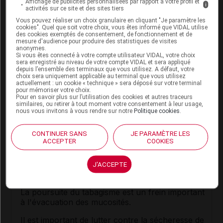
Affichage de publicités personnalisées par rapport à votre profil et
i
votre pharmacien ou à votre médecin.
activités sur ce site et des sites tiers
Vous pouvez réaliser un choix granulaire en cliquant "Je paramètre les
Allaitement :
cookies". Quel que soit votre choix, vous êtes informé que VIDAL utilise
des cookies exemptés de consentement, de fonctionnement et de
mesure d'audience pour produire des statistiques de visites
Les
terpènes
peuvent donner un goût particulier
anonymes.
Si vous êtes connecté à votre compte utilisateur VIDAL, votre choix
au lait. Leur absorption par le
nourrisson
n'est pas
sera enregistré au niveau de votre compte VIDAL et sera appliqué
souhaitable : évitez d'employer ce médicament
depuis l’ensemble des terminaux que vous utilisez. A défaut, votre
choix sera uniquement applicable au terminal que vous utilisez
pendant l'allaitement.
actuellement : un cookie « technique » sera déposé sur votre terminal
pour mémoriser votre choix.
Pour en savoir plus sur l’utilisation des cookies et autres traceurs
similaires, ou retirer à tout moment votre consentement à leur usage,
Mode d'emploi et posologie du
nous vous invitons à vous rendre sur notre
Politique cookies
.
médicament TERPONE sirop
CONTINUER SANS
JE PARAMÈTRE LES
Adulte
: 1 cuillère à soupe, 4 fois par jour.
ACCEPTER
COOKIES
J'ACCEPTE
Conseils
La poursuite du tabagisme est un frein important
à l'évacuation des mucosités.
Il est important de lutter contre la sécheresse de