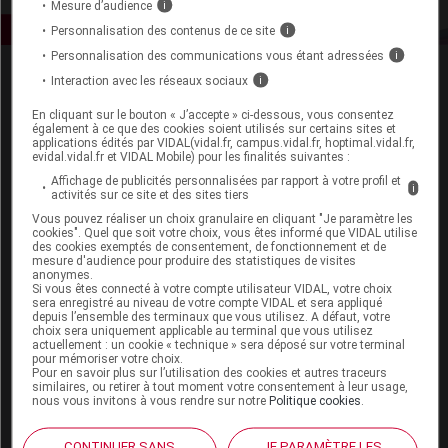
Mesure d’audience
i
Personnalisation des contenus de ce site
i
Personnalisation des communications vous étant adressées
i
Interaction avec les réseaux sociaux
i
En cliquant sur le bouton « J’accepte » ci-dessous, vous consentez
également à ce que des cookies soient utilisés sur certains sites et
applications édités par VIDAL(vidal.fr, campus.vidal.fr, hoptimal.vidal.fr,
evidal.vidal.fr et VIDAL Mobile) pour les finalités suivantes :
Espace produit
Affichage de publicités personnalisées par rapport à votre profil et
i
activités sur ce site et des sites tiers
Boutique
Vous pouvez réaliser un choix granulaire en cliquant "Je paramètre les
VIDAL Expert
cookies". Quel que soit votre choix, vous êtes informé que VIDAL utilise
des cookies exemptés de consentement, de fonctionnement et de
VIDAL Hoptimal
mesure d'audience pour produire des statistiques de visites
eVIDAL
anonymes.
Si vous êtes connecté à votre compte utilisateur VIDAL, votre choix
VIDAL Mobile
sera enregistré au niveau de votre compte VIDAL et sera appliqué
VIDAL widget
depuis l’ensemble des terminaux que vous utilisez. A défaut, votre
VIDAL Sécurisation
choix sera uniquement applicable au terminal que vous utilisez
actuellement : un cookie « technique » sera déposé sur votre terminal
VIDAL e-Services
pour mémoriser votre choix.
Espace institutionnel
Pour en savoir plus sur l’utilisation des cookies et autres traceurs
similaires, ou retirer à tout moment votre consentement à leur usage,
nous vous invitons à vous rendre sur notre
Politique cookies
.
Qui sommes-nous ?
VIDAL France
CONTINUER SANS
JE PARAMÈTRE LES