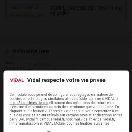
FICHE ABRÉGÉE
TERIFLUNOMIDE ZENTIVA 14 mg
cp pellic
COMMERCIALISÉ
Actualité liée
07 juillet 2026
Traitement de la sclérose en plaques en
2026 : nouvelles données, nouvelles pratiques
Vidal respecte votre vie privée
(Partie III)
Ce module vous permet de configurer vos réglages en matière de
cookies et technologies similaires afin de décider comment VIDAL et
Voir plus
ses 124 sociétés tierces
effectuent des opérations de lecture et/ou
d’écriture d’informations au sein des terminaux que vous utilisez. En
cliquant sur le bouton « J’accepte » ci-dessous, vous consentez à ce
que des cookies soient utilisés sur certains sites et applications édités
par VIDAL (vidal.fr, campus.vidal.fr, hoptimal.vidal.fr, evidal.vidal.fr,
fr.m3manabu.com et VIDAL Mobile) pour les finalités suivantes :