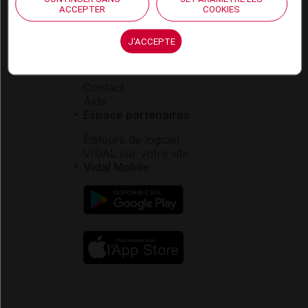
Carrières
ACCEPTER
COOKIES
Charte éthique et
déontologique
J'ACCEPTE
Service client
Contact
Aide
Espace partenaires
Éditeurs de logiciel
VIDAL sur votre site
Vidal Mobile