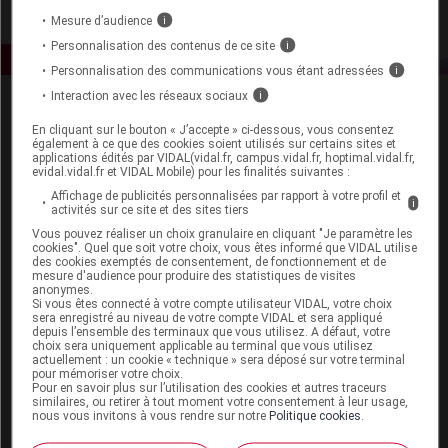
Mesure d’audience
i
Personnalisation des contenus de ce site
i
Personnalisation des communications vous étant adressées
i
Interaction avec les réseaux sociaux
i
En cliquant sur le bouton « J’accepte » ci-dessous, vous consentez
également à ce que des cookies soient utilisés sur certains sites et
applications édités par VIDAL(vidal.fr, campus.vidal.fr, hoptimal.vidal.fr,
evidal.vidal.fr et VIDAL Mobile) pour les finalités suivantes :
Affichage de publicités personnalisées par rapport à votre profil et
i
Espace produit
activités sur ce site et des sites tiers
Vous pouvez réaliser un choix granulaire en cliquant "Je paramètre les
Boutique
cookies". Quel que soit votre choix, vous êtes informé que VIDAL utilise
VIDAL Expert
des cookies exemptés de consentement, de fonctionnement et de
mesure d'audience pour produire des statistiques de visites
VIDAL Hoptimal
anonymes.
eVIDAL
Si vous êtes connecté à votre compte utilisateur VIDAL, votre choix
sera enregistré au niveau de votre compte VIDAL et sera appliqué
VIDAL Mobile
depuis l’ensemble des terminaux que vous utilisez. A défaut, votre
VIDAL widget
choix sera uniquement applicable au terminal que vous utilisez
actuellement : un cookie « technique » sera déposé sur votre terminal
VIDAL Sécurisation
pour mémoriser votre choix.
VIDAL e-Services
Pour en savoir plus sur l’utilisation des cookies et autres traceurs
Espace institutionnel
similaires, ou retirer à tout moment votre consentement à leur usage,
nous vous invitons à vous rendre sur notre
Politique cookies
.
Qui sommes-nous ?