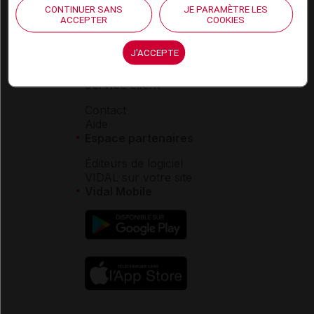
VIDAL France
CONTINUER SANS
JE PARAMÈTRE LES
ACCEPTER
COOKIES
Carrières
Charte éthique et
déontologique
J'ACCEPTE
Service client
Contact
Aide
Espace partenaires
Éditeurs de logiciel
VIDAL sur votre site
Vidal Mobile