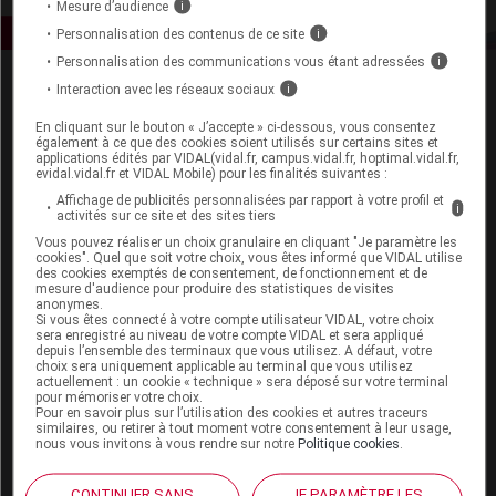
Mesure d’audience
i
Personnalisation des contenus de ce site
i
Personnalisation des communications vous étant adressées
i
Interaction avec les réseaux sociaux
i
En cliquant sur le bouton « J’accepte » ci-dessous, vous consentez
également à ce que des cookies soient utilisés sur certains sites et
applications édités par VIDAL(vidal.fr, campus.vidal.fr, hoptimal.vidal.fr,
evidal.vidal.fr et VIDAL Mobile) pour les finalités suivantes :
Espace produit
Affichage de publicités personnalisées par rapport à votre profil et
i
activités sur ce site et des sites tiers
Boutique
Vous pouvez réaliser un choix granulaire en cliquant "Je paramètre les
VIDAL Expert
cookies". Quel que soit votre choix, vous êtes informé que VIDAL utilise
des cookies exemptés de consentement, de fonctionnement et de
VIDAL Hoptimal
mesure d'audience pour produire des statistiques de visites
eVIDAL
anonymes.
Si vous êtes connecté à votre compte utilisateur VIDAL, votre choix
VIDAL Mobile
sera enregistré au niveau de votre compte VIDAL et sera appliqué
VIDAL widget
depuis l’ensemble des terminaux que vous utilisez. A défaut, votre
VIDAL Sécurisation
choix sera uniquement applicable au terminal que vous utilisez
actuellement : un cookie « technique » sera déposé sur votre terminal
VIDAL e-Services
pour mémoriser votre choix.
Espace institutionnel
Pour en savoir plus sur l’utilisation des cookies et autres traceurs
similaires, ou retirer à tout moment votre consentement à leur usage,
nous vous invitons à vous rendre sur notre
Politique cookies
.
Qui sommes-nous ?
VIDAL France
CONTINUER SANS
JE PARAMÈTRE LES