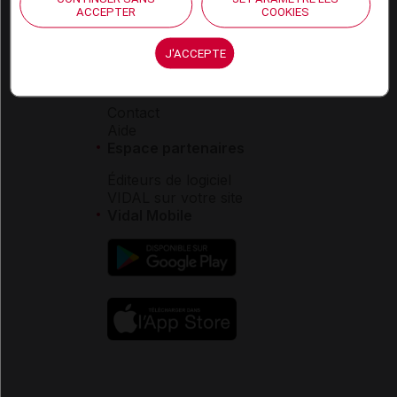
Carrières
ACCEPTER
COOKIES
Charte éthique et
déontologique
J'ACCEPTE
Service client
Contact
Aide
Espace partenaires
Éditeurs de logiciel
VIDAL sur votre site
Vidal Mobile