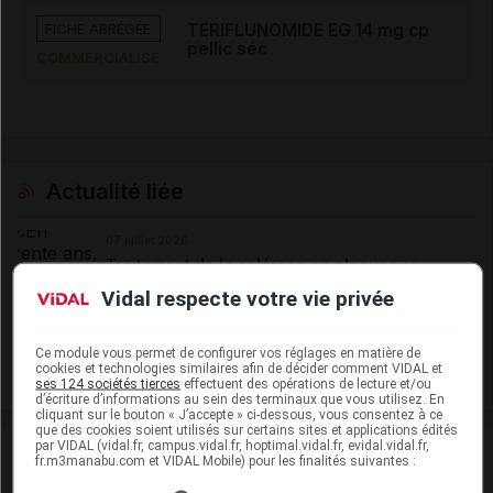
FICHE ABRÉGÉE
TERIFLUNOMIDE EG 14 mg cp
pellic séc
COMMERCIALISÉ
Actualité liée
07 juillet 2026
Traitement de la sclérose en plaques en
2026 : nouvelles données, nouvelles pratiques
Vidal respecte votre vie privée
(Partie III)
Ce module vous permet de configurer vos réglages en matière de
cookies et technologies similaires afin de décider comment VIDAL et
Voir plus
ses 124 sociétés tierces
effectuent des opérations de lecture et/ou
d’écriture d’informations au sein des terminaux que vous utilisez. En
cliquant sur le bouton « J’accepte » ci-dessous, vous consentez à ce
que des cookies soient utilisés sur certains sites et applications édités
par VIDAL (vidal.fr, campus.vidal.fr, hoptimal.vidal.fr, evidal.vidal.fr,
fr.m3manabu.com et VIDAL Mobile) pour les finalités suivantes :