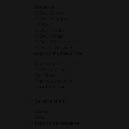
Boutique
VIDAL Expert
VIDAL Hoptimal
eVIDAL
VIDAL Mobile
VIDAL widget
VIDAL Sécurisation
VIDAL e-Services
Espace institutionnel
Qui sommes-nous ?
VIDAL France
Carrières
Charte éthique et
déontologique
Service client
Contact
Aide
Espace partenaires