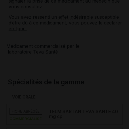
signaler la prise de ce médicament au médecin que
vous consultez.
Vous avez ressenti un
effet indésirable
susceptible
d’être dû à ce médicament, vous pouvez le
déclarer
en ligne.
Médicament commercialisé par le
laboratoire Teva Santé
Spécialités de la gamme
VOIE ORALE
FICHE ABRÉGÉE
TELMISARTAN TEVA SANTE 40
mg cp
COMMERCIALISÉ