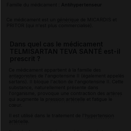
Famille du médicament :
Antihypertenseur
Ce médicament est un
générique
de MICARDIS et
PRITOR (qui n'est plus commercialisé).
Dans quel cas le médicament
TELMISARTAN TEVA SANTÉ est-il
prescrit ?
Ce médicament appartient à la famille des
antagonistes
de l'angiotensine II (également appelés
sartans). Il bloque l'action de l'angiotensine II. Cette
substance, naturellement présente dans
l'organisme, provoque une contraction des
artères
qui augmente la
pression artérielle
et fatigue le
cœur.
Il est utilisé dans le traitement de l'
hypertension
artérielle
.