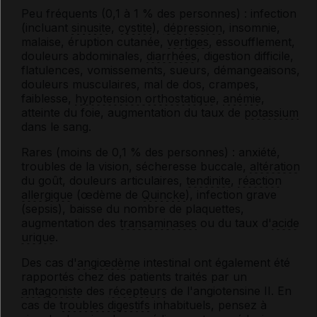
Peu fréquents (0,1 à 1 % des personnes) : infection
(incluant
sinusite
,
cystite
),
dépression
, insomnie,
malaise, éruption cutanée,
vertiges
, essoufflement,
douleurs abdominales,
diarrhées
, digestion difficile,
flatulences, vomissements, sueurs, démangeaisons,
douleurs musculaires, mal de dos, crampes,
faiblesse,
hypotension orthostatique
,
anémie
,
atteinte du foie, augmentation du taux de
potassium
dans le sang.
Rares (moins de 0,1 % des personnes) : anxiété,
troubles de la vision, sécheresse buccale,
altération
du goût, douleurs articulaires,
tendinite
,
réaction
allergique
(œdème de
Quincke
), infection grave
(sepsis), baisse du nombre de plaquettes,
augmentation des
transaminases
ou du taux d'
acide
urique
.
Des cas d'
angiœdème
intestinal ont également été
rapportés chez des patients traités par un
antagoniste
des
récepteurs
de l'angiotensine II. En
cas de
troubles digestifs
inhabituels, pensez à