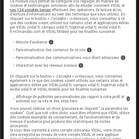
Ce module vous permet de configurer vos réglages en matière de
cookies et technologies similaires afin de décider comment VIDAL et
ses 124 sociétés tierces
effectuent des opérations de lecture et/ou
Ce médicament peut interagir avec les inhibiteurs de
d’écriture d’informations au sein des terminaux que vous utilisez. En
l'
enzyme
de conversion (IEC), les
diurétiques
, les
cliquant sur le bouton « J’accepte » ci-dessous, vous consentez à ce
que des cookies soient utilisés sur certains sites et applications édités
AINS
et les médicaments qui contiennent du
par VIDAL (vidal.fr, campus.vidal.fr, hoptimal.vidal.fr, evidal.vidal.fr,
potassium
, de la digoxine ou du
lithium
.
fr.m3manabu.com et VIDAL Mobile) pour les finalités suivantes :
En outre, l'effet des
antihypertenseurs
peut être
Mesure d’audience
i
augmenté par certains médicaments tels que les
Personnalisation des contenus de ce site
i
neuroleptiques
, les
antidépresseurs imipraminiques
,
Personnalisation des communications vous étant adressées
i
les
alphabloquants
utilisés dans les troubles
Interaction avec les réseaux sociaux
urinaires, les médicaments contenant du baclofène
i
; il peut être diminué par les
corticoïdes
. Votre
En cliquant sur le bouton « J’accepte » ci-dessous, vous consentez
médecin doit être informé si vous êtes traité par l'un
également à ce que des cookies soient utilisés sur certains sites et
ou l'autre de ces médicaments.
applications édités par VIDAL(vidal.fr, campus.vidal.fr, hoptimal.vidal.fr,
evidal.vidal.fr et VIDAL Mobile) pour les finalités suivantes :
Affichage de publicités personnalisées par rapport à votre profil et
i
activités sur ce site et des sites tiers
Fertilité, grossesse et allaitement
Vous pouvez réaliser un choix granulaire en cliquant "Je paramètre les
cookies". Quel que soit votre choix, vous êtes informé que VIDAL utilise
Grossesse :
des cookies exemptés de consentement, de fonctionnement et de
mesure d'audience pour produire des statistiques de visites
anonymes.
L'effet de ce médicament sur l'enfant à naître
Si vous êtes connecté à votre compte utilisateur VIDAL, votre choix
pendant les 3 premiers mois de la grossesse est
sera enregistré au niveau de votre compte VIDAL et sera appliqué
depuis l’ensemble des terminaux que vous utilisez. A défaut, votre