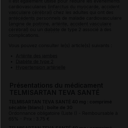
Il est également utilisé pour réduire les évènements
cardiovasculaires (
infarctus du myocarde
,
accident
vasculaire cérébral
) chez les adultes qui ont des
antécédents
personnels de maladie cardiovasculaire
(
angine de poitrine
,
artérite
,
accident vasculaire
cérébral
) ou un
diabète
de type 2 associé à des
complications.
Vous pouvez consulter le(s) article(s) suivants :
Artérite des jambes
Diabète de type 2
Hypertension artérielle
Présentations du médicament
TELMISARTAN TEVA SANTÉ
TELMISARTAN TEVA SANTÉ 40 mg : comprimé
sécable
(blanc) ; boîte de 30
Ordonnance obligatoire (Liste I)
- Remboursable à
65%
- Prix : 3.75 €