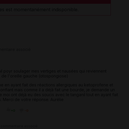
es est momentanément indisponible.
entaire associé
l poyr soulager mes vertiges et nausées qui reviennent
 de l'oreille gauche (otospongiose)
 en ayant fait des réactions allergiques au ketoprofene et
onfiant mais comme il a déjà fait une bourde, je demande un
moi ont déjà eu des soucis avec le tanganil tout en ayant fait
s. Merci de votre réponse. Aurélie
+0
-0
 commentaire associé