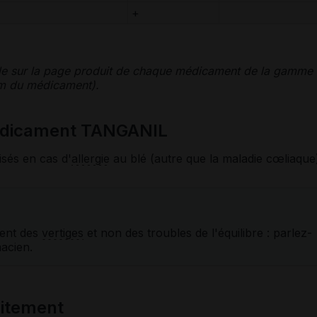
+
le sur la page produit de chaque médicament de la gamme
nom du médicament).
médicament TANGANIL
isés en cas d'
allergie
au blé (autre que la maladie cœliaque
ment des
vertiges
et non des troubles de l'équilibre : parlez-
acien.
laitement