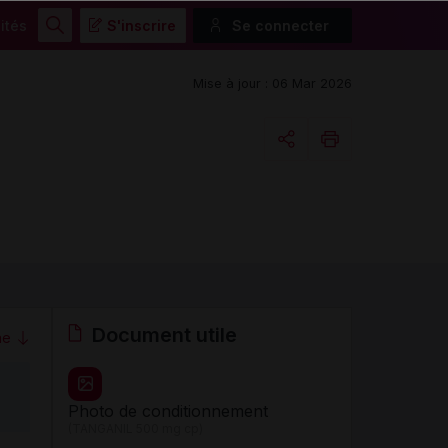
ités
S'inscrire
Se connecter
Rechercher
Mise à jour : 06 Mar 2026
Copier l'url
Email
Document utile
me
Photo de conditionnement
(TANGANIL 500 mg cp)