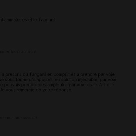
-inflammatoires et le Tanganil
mmentaire associé
m'a prescris du Tanganil en comprimés à prendre par voie
ue sous forme d'ampoules, en solution injectable, par voie
je pouvais prendre ces amploules par voie orale. A-t-elle
? Je vous remercie de votre réponse.
commentaire associé