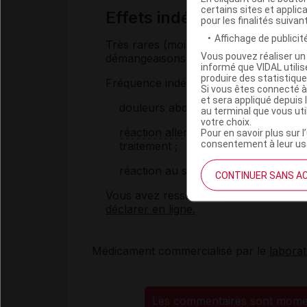
certains sites et applica
Effets indésirables pos
pour les finalités suivan
Affichage de publicité
Très rares (moins de 1 personne sur 10
Vous pouvez réaliser un 
démangeaisons, rougeur,
urticaire
.
informé que VIDAL util
produire des statistiqu
Fréquence indéterminée :
Si vous êtes connecté à
et sera appliqué depuis 
douleurs abdominales ;
au terminal que vous ut
votre choix.
réaction allergique
(
choc anaphylac
Pour en savoir plus sur l
consentement à leur usa
traitement ;
réaction au site d'injection (pour la s
CONTINUER SANS A
Vous avez ressenti un
effet indésirable
déclarer en ligne.
Médicament commercialisé par le
labora
Les commentaires sont mome