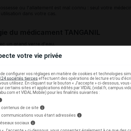
ossesse ou l'allaitement est mal connu : seul votre médeci
utilisation dans votre cas.
ogie du médicament TANGANIL
ec un grand verre d'eau.
par
voie
intraveineuse
lente.
pecte votre vie privée
e configurer vos réglages en matière de cookies et technologies simil
r à répartir en 2 prises, ou 2 ampoules par jour. Si besoin
124 sociétés tierces
effectuent des opérations de lecture et/ou d’écr
ous utilisez. En cliquant sur le bouton « J’accepte » ci-dessous, vou
jusqu'à 8 comprimés par jour ou 4 ampoules par jour.
ur certains sites et applications édités par VIDAL (vidal.fr, campus.vidal.
abu.com et VIDAL Mobile) pour les finalités suivantes :
i
 contenus de ce site
i
s de
vertiges
graves accompagnés de vomissements ; il ser
s communications vous étant adressées
i
injectable.
 réseaux sociaux
i
on « J’accepte » ci-dessous, vous consentez également à ce que des co