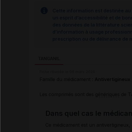
Cette information est destinée au 
un esprit d’accessibilité et de bon
des données de la littérature scie
d’information à usage professionne
prescription ou de délivrance de
TANGANIL
Fiche révisée le 06 mars 2026
Famille du médicament :
Antivertigineux
Les comprimés sont des
génériques
de T
Dans quel cas le médicam
Ce médicament est un antivertigineux,