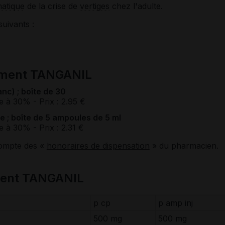
atique
de la crise de
vertiges
chez l'adulte.
suivants :
ament TANGANIL
c) ; boîte de 30
e à 30%
- Prix : 2.95 €
e ; boîte de 5 ampoules de 5 ml
e à 30%
- Prix : 2.31 €
compte des «
honoraires de dispensation
» du pharmacien.
ment TANGANIL
p cp
p amp inj
500 mg
500 mg