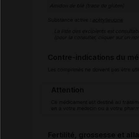
Amidon de blé (trace de
gluten
)
Substance active :
acétylleucine
La liste des
excipients
est consultab
(pour la consulter, cliquer sur un 
Contre-indications du 
Les comprimés ne doivent pas être util
Attention
Ce médicament est destiné au traite
en à votre médecin ou à votre pharm
Fertilité, grossesse et al