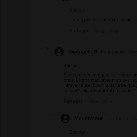
Bonjour
Il n'y a pas de lien entre les anti
Partager
+0
-0
GwénaëlleG
Il y a 2 mois
1 co
Bonjour,
Sujette à des vertiges, le médecin 
orale. La pharmacienne n'en avait q
intraveineuse. Elle m'a assurée que 
raison? Cela présent-t-il un risque 
Partager
+0
-0
Modérateur
Il y a 2 mois
0 
Bonjour