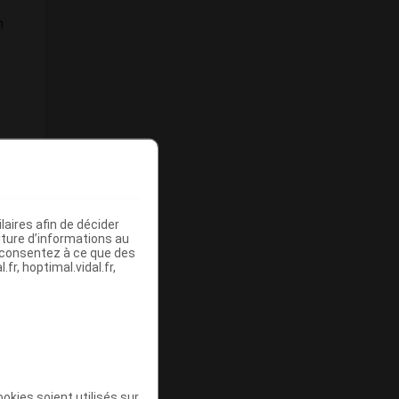
n
aires afin de décider
,
iture d’informations au
s consentez à ce que des
fr, hoptimal.vidal.fr,
a
okies soient utilisés sur