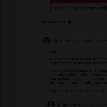
La publication de commentair
Les plus récents
Aurélie P
Il y a 29 jours
1 comm
Bonjour .
Mon médecin m'a prescrit du tangani
régulièrement depuis mon opération
Puis-je prendre ce médicament même
ibuprofene. Mon médecin semblait c
peu partout si des personnes comme 
des réactions aux anti inflammatoire
Signaler un contenu inapproprié
Modérateur
Il y a 28 jours
0