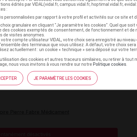
tions édités par VIDAL(vidal.fr, campus.vidal.fr, hoptimal.vidal.fr, evidal.
sibles du médicament TANGANIL
tes :
s personnalisées par rapport à votre profil et activités sur ce site et d
 000) : réaction cutanée parfois associée à des
choix granulaire en cliquant "Je paramètre les cookies". Quel que soit 
ise des cookies exemptés de consentement, de fonctionnement et de 
es de visites anonymes.
 votre compte utilisateur VIDAL, votre choix sera enregistré au nivea
l’ensemble des terminaux que vous utilisez. A défaut, votre choix ser
ilisez actuellement : un cookie « technique » sera déposé sur votre te
tique
, œdème de
Quincke
) nécessitant l'arrêt immédiat du
’utilisation des cookies et autres traceurs similaires, ou retirer à tou
ge, nous vous invitons à vous rendre sur notre
Politique cookies
.
olution injectable).
CCEPTER
JE PARAMÈTRE LES COOKIES
susceptible d’être dû à ce médicament, vous pouvez le
toire Pierre Fabre Médicament
ntanément désactivés