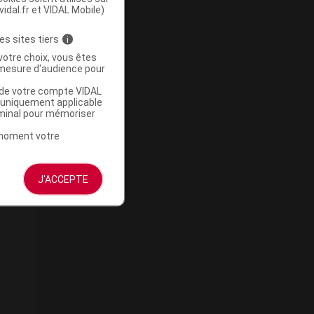
vidal.fr et VIDAL Mobile)
es sites tiers
i
votre choix, vous êtes
mesure d'audience pour
u de votre compte VIDAL
a uniquement applicable
rminal pour mémoriser
t moment votre
J'ACCEPTE