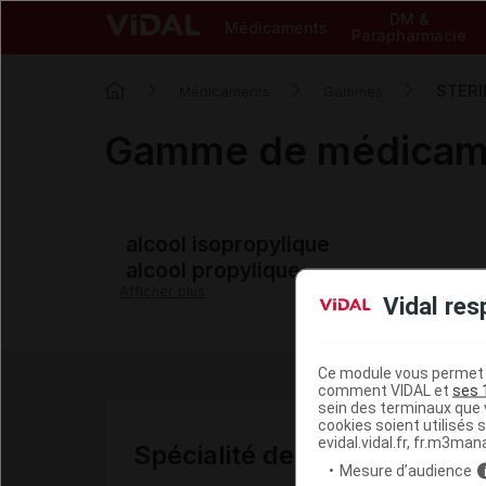
DM &
Médicaments
Parapharmacie
STERI
Médicaments
Gammes
Gamme de médica
alcool isopropylique
alcool propylique
Afficher plus
Vidal res
Ce module vous permet d
comment VIDAL et
ses 
sein des terminaux que v
cookies soient utilisés s
evidal.vidal.fr, fr.m3man
Spécialité de la gamme
Mesure d’audience