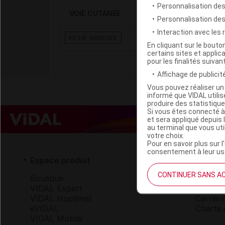
Personnalisation des
VOIE CUTANÉE
Personnalisation de
Interaction avec les
STERILLIUM sol p appl
FICHE ABRÉGÉE
En cliquant sur le bout
certains sites et applica
pour les finalités suivan
Affichage de publicité
Vous pouvez réaliser un 
informé que VIDAL util
produire des statistiqu
Si vous êtes connecté à
et sera appliqué depuis 
au terminal que vous ut
votre choix.
Pour en savoir plus sur l
consentement à leur usa
Espace produit
Espace 
CONTINUER SANS A
Boutique
Qui so
VIDAL Expert
VIDAL 
VIDAL Hoptimal
Carrièr
eVIDAL
Charte 
VIDAL Mobile