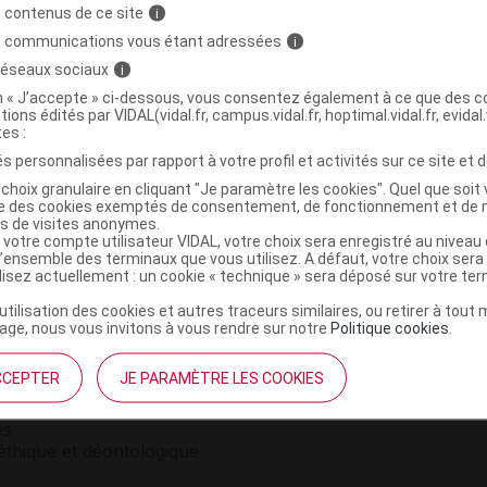
 contenus de ce site
i
s communications vous étant adressées
i
 réseaux sociaux
i
 loc en flacon
COMMERCIALISÉ
on « J’accepte » ci-dessous, vous consentez également à ce que des co
tions édités par VIDAL(vidal.fr, campus.vidal.fr, hoptimal.vidal.fr, evidal.
tes :
s personnalisées par rapport à votre profil et activités sur ce site et d
choix granulaire en cliquant "Je paramètre les cookies". Quel que soit 
ise des cookies exemptés de consentement, de fonctionnement et de 
es de visites anonymes.
 votre compte utilisateur VIDAL, votre choix sera enregistré au nivea
l’ensemble des terminaux que vous utilisez. A défaut, votre choix ser
ilisez actuellement : un cookie « technique » sera déposé sur votre te
’utilisation des cookies et autres traceurs similaires, ou retirer à tou
ge, nous vous invitons à vous rendre sur notre
Politique cookies
.
institutionnel
Espace pa
CCEPTER
JE PARAMÈTRE LES COOKIES
mmes-nous ?
Éditeurs de
France
VIDAL sur 
es
éthique et déontologique