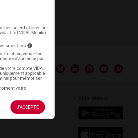
okies soient utilisés sur
vidal.fr et VIDAL Mobile)
es sites tiers
i
votre choix, vous êtes
mesure d'audience pour
u de votre compte VIDAL
a uniquement applicable
rminal pour mémoriser
t moment votre
rtenaires
Vidal Mobile
J'ACCEPTE
 logiciel
votre site