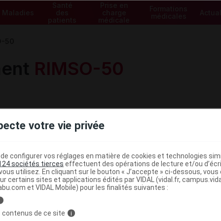
Santé
Prise en
Formations
Maladies
des
charge
Actual
médicales
patients
médicale
O-50
ment
RIMSO-50
pecte votre vie privée
e configurer vos réglages en matière de cookies et technologies simil
Voir les spécialités de la gam
124 sociétés tierces
effectuent des opérations de lecture et/ou d’écr
ous utilisez. En cliquant sur le bouton « J’accepte » ci-dessous, vou
ur certains sites et applications édités par VIDAL (vidal.fr, campus.vidal.
abu.com et VIDAL Mobile) pour les finalités suivantes :
i
 contenus de ce site
i
min intravésicale
NON COMMERCIALISÉ À 