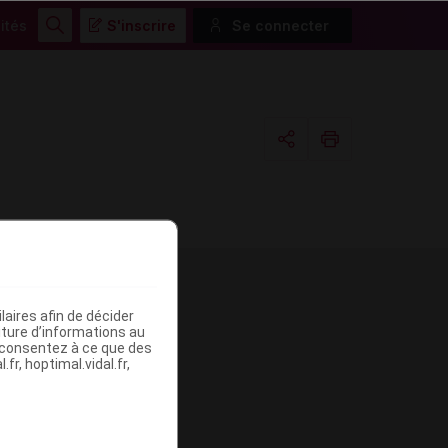
ités
S'inscrire
Se connecter
Rechercher
Copier l'url
Email
aires afin de décider
me
iture d’informations au
s consentez à ce que des
fr, hoptimal.vidal.fr,
CE