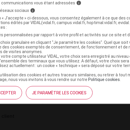
intravésicale
s communications vous étant adressées
i
JO
 réseaux sociaux
i
on « J’accepte » ci-dessous, vous consentez également à ce que des co
tions édités par VIDAL(vidal.fr, campus.vidal.fr, hoptimal.vidal.fr, evidal.
tes :
s personnalisées par rapport à votre profil et activités sur ce site et d
choix granulaire en cliquant "Je paramètre les cookies". Quel que soit 
ise des cookies exemptés de consentement, de fonctionnement et de 
es de visites anonymes.
 votre compte utilisateur VIDAL, votre choix sera enregistré au nivea
l’ensemble des terminaux que vous utilisez. A défaut, votre choix ser
ilisez actuellement : un cookie « technique » sera déposé sur votre te
institutionnel
Espace pa
’utilisation des cookies et autres traceurs similaires, ou retirer à tou
ge, nous vous invitons à vous rendre sur notre
Politique cookies
.
mmes-nous ?
Éditeurs de
France
VIDAL sur 
CCEPTER
JE PARAMÈTRE LES COOKIES
es
éthique et déontologique
 client