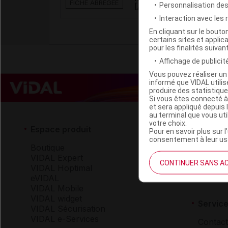
FICHE ABRÉGÉE
Personnalisation de
[AAC]
Interaction avec les
En cliquant sur le bout
certains sites et applica
pour les finalités suivan
Affichage de publicité
Vous pouvez réaliser un 
informé que VIDAL util
produire des statistiqu
Si vous êtes connecté à
et sera appliqué depuis 
au terminal que vous ut
votre choix.
Espace produit
Espace 
Pour en savoir plus sur l
consentement à leur usa
Boutique
Qui so
VIDAL Expert
VIDAL 
CONTINUER SANS A
VIDAL Hoptimal
Carrièr
eVIDAL
Charte 
VIDAL Mobile
VIDAL widget
Service
VIDAL Sécurisation
VIDAL e-Services
Contact