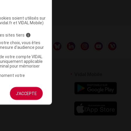
UR
okies soient utilisés sur
vidal.fr et VIDAL Mobile)
es sites tiers
i
votre choix, vous êtes
mesure d'audience pour
u de votre compte VIDAL
a uniquement applicable
rminal pour mémoriser
rtenaires
Vidal Mobile
t moment votre
 logiciel
votre site
J'ACCEPTE