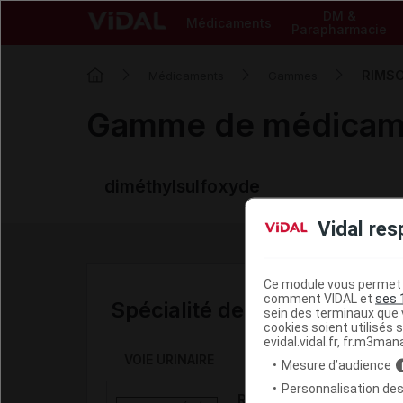
DM &
Médicaments
Parapharmacie
RIMS
Médicaments
Gammes
Gamme de médica
diméthylsulfoxyde
Vidal res
Ce module vous permet d
comment VIDAL et
ses 
Spécialité de la gamme
sein des terminaux que v
cookies soient utilisés s
evidal.vidal.fr, fr.m3man
VOIE URINAIRE
Mesure d’audience
Personnalisation des
RIMSO-50 50 % sol p ad