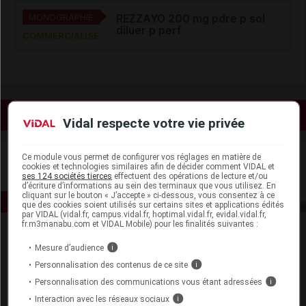
MONOGRAPHIE
REZZAYO 200 mg pdre p sol
diluer p perf
COMMERCIALISÉ
Voir les actualités liées
Vidal respecte votre vie privée
Ce module vous permet de configurer vos réglages en matière de
cookies et technologies similaires afin de décider comment VIDAL et
ses 124 sociétés tierces
effectuent des opérations de lecture et/ou
d’écriture d’informations au sein des terminaux que vous utilisez. En
cliquant sur le bouton « J’accepte » ci-dessous, vous consentez à ce
que des cookies soient utilisés sur certains sites et applications édités
par VIDAL (vidal.fr, campus.vidal.fr, hoptimal.vidal.fr, evidal.vidal.fr,
fr.m3manabu.com et VIDAL Mobile) pour les finalités suivantes :
Mesure d’audience
i
Personnalisation des contenus de ce site
i
Personnalisation des communications vous étant adressées
i
Interaction avec les réseaux sociaux
i
Espace produit