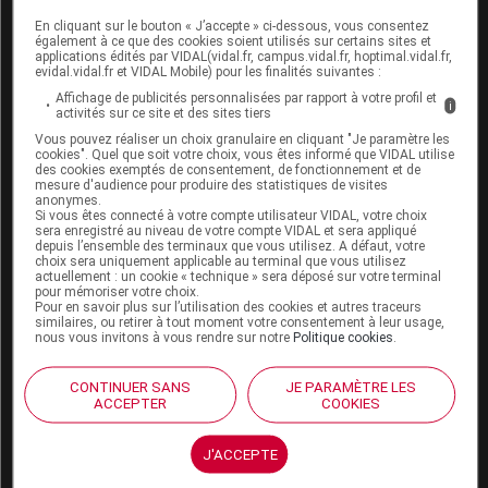
En cliquant sur le bouton « J’accepte » ci-dessous, vous consentez
Boutique
également à ce que des cookies soient utilisés sur certains sites et
VIDAL Expert
applications édités par VIDAL(vidal.fr, campus.vidal.fr, hoptimal.vidal.fr,
evidal.vidal.fr et VIDAL Mobile) pour les finalités suivantes :
VIDAL Hoptimal
eVIDAL
Affichage de publicités personnalisées par rapport à votre profil et
i
activités sur ce site et des sites tiers
VIDAL Mobile
Vous pouvez réaliser un choix granulaire en cliquant "Je paramètre les
VIDAL widget
cookies". Quel que soit votre choix, vous êtes informé que VIDAL utilise
VIDAL Sécurisation
des cookies exemptés de consentement, de fonctionnement et de
VIDAL e-Services
mesure d'audience pour produire des statistiques de visites
anonymes.
Espace institutionnel
Si vous êtes connecté à votre compte utilisateur VIDAL, votre choix
sera enregistré au niveau de votre compte VIDAL et sera appliqué
Qui sommes-nous ?
depuis l’ensemble des terminaux que vous utilisez. A défaut, votre
choix sera uniquement applicable au terminal que vous utilisez
VIDAL France
actuellement : un cookie « technique » sera déposé sur votre terminal
Carrières
pour mémoriser votre choix.
Pour en savoir plus sur l’utilisation des cookies et autres traceurs
Charte éthique et
similaires, ou retirer à tout moment votre consentement à leur usage,
déontologique
nous vous invitons à vous rendre sur notre
Politique cookies
.
Service client
CONTINUER SANS
JE PARAMÈTRE LES
ACCEPTER
COOKIES
Contact
Aide
J'ACCEPTE
Espace partenaires