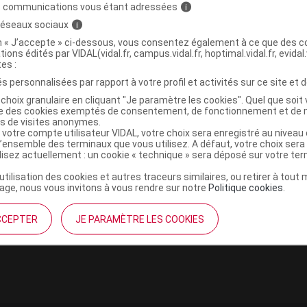
s communications vous étant adressées
i
 réseaux sociaux
i
on « J’accepte » ci-dessous, vous consentez également à ce que des co
tions édités par VIDAL(vidal.fr, campus.vidal.fr, hoptimal.vidal.fr, evidal.
tes :
s personnalisées par rapport à votre profil et activités sur ce site et d
choix granulaire en cliquant "Je paramètre les cookies". Quel que soit 
ise des cookies exemptés de consentement, de fonctionnement et de 
es de visites anonymes.
institutionnel
Espace pa
 votre compte utilisateur VIDAL, votre choix sera enregistré au nivea
l’ensemble des terminaux que vous utilisez. A défaut, votre choix ser
mmes-nous ?
Éditeurs de
ilisez actuellement : un cookie « technique » sera déposé sur votre te
France
VIDAL sur 
’utilisation des cookies et autres traceurs similaires, ou retirer à tou
es
ge, nous vous invitons à vous rendre sur notre
Politique cookies
.
éthique et déontologique
CCEPTER
JE PARAMÈTRE LES COOKIES
 client