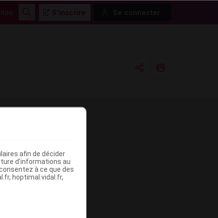
ités
S'inscrire
Se connecter
Rechercher
Copier l'url
Email
me
aires afin de décider
iture d’informations au
s consentez à ce que des
fr, hoptimal.vidal.fr,