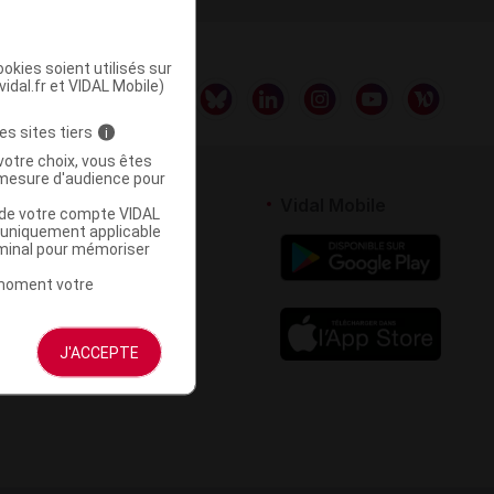
okies soient utilisés sur
vidal.fr et VIDAL Mobile)
es sites tiers
i
votre choix, vous êtes
mesure d'audience pour
rtenaires
Vidal Mobile
u de votre compte VIDAL
a uniquement applicable
 logiciel
rminal pour mémoriser
votre site
t moment votre
J'ACCEPTE