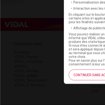
Personnalisation de
Interaction avec les
En cliquant sur le bout
certains sites et applica
pour les finalités suivan
Affichage de publicité
Vous pouvez réaliser un 
informé que VIDAL util
produire des statistiqu
Espace produit
Espace 
Si vous êtes connecté à
et sera appliqué depuis 
Boutique
Qui so
au terminal que vous ut
VIDAL Expert
VIDAL 
votre choix.
Pour en savoir plus sur l
VIDAL Hoptimal
Carrièr
consentement à leur usa
eVIDAL
Charte 
VIDAL Mobile
CONTINUER SANS A
VIDAL widget
Service
VIDAL Sécurisation
VIDAL e-Services
Contact
Aide