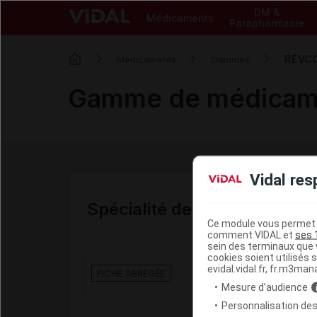
DM &
Médicaments
Parapharmacie
REVCO
Médicaments
Gammes
Gamme de médica
Vidal res
Spécialité de la gamme
Ce module vous permet d
comment VIDAL et
ses 
sein des terminaux que v
cookies soient utilisés s
evidal.vidal.fr, fr.m3man
REVCOVI 2.4 mg/1.5 ml 
FICHE ABRÉGÉE
Mesure d’audience
Personnalisation des