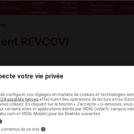
Santé
Prise en
Formations
Maladies
des
charge
Actual
médicales
patients
médicale
VI
ment
REVCOVI
pecte votre vie privée
Voir les spécialités de la gam
e configurer vos réglages en matière de cookies et technologies simil
124 sociétés tierces
effectuent des opérations de lecture et/ou d’écr
ous utilisez. En cliquant sur le bouton « J’accepte » ci-dessous, vou
ur certains sites et applications édités par VIDAL (vidal.fr, campus.vidal.
NON COMMERCIALISÉ À CE
abu.com et VIDAL Mobile) pour les finalités suivantes :
sol inj [AAC]
JOUR
i
 contenus de ce site
i