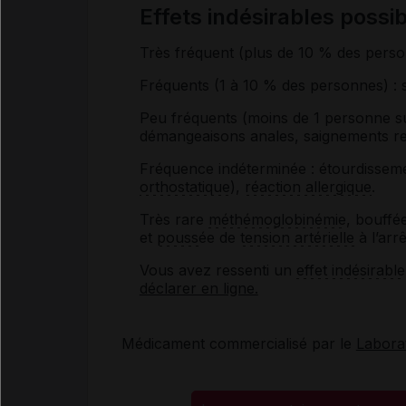
Effets indésirables pos
Très fréquent
(plus de 10 % des pers
Fréquents
(1 à 10 % des personnes)
:
Peu fréquents
(moins de 1 personne s
démangeaisons anales,
saignements r
Fréquence indéterminée : étourdissem
orthostatique
),
réaction allergique
.
Très rare
méthémoglobinémie
, bouffée
et
pouss
ée de
tension artérielle
à l’arr
Vous avez ressenti un
effet indésirable
déclarer en ligne.
Médicament commercialisé par le
Labora