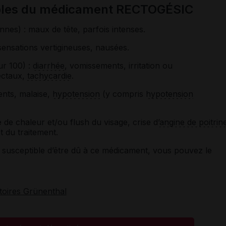
sibles du médicament RECTOGÉSIC
onnes)
: maux de tête, parfois intenses.
sensations vertigineuses
, nausées.
ur 100)
:
diarrhée
, vomissements
, irritation ou
ectaux,
tachycardie
.
ents, malaise,
hypotension
(y compris
hypotension
 de chaleur et/ou flush du visage, crise d’
angine de poitrin
êt du traitement.
susceptible d’être dû à ce médicament, vous pouvez le
toires Grünenthal