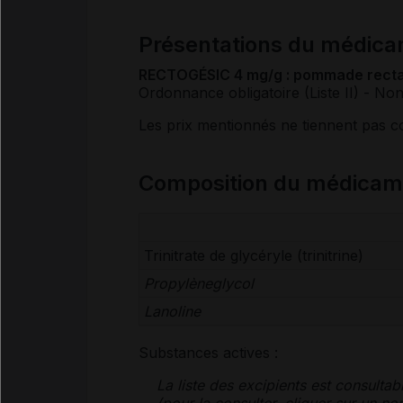
Présentations du médic
RECTOGÉSIC 4 mg/g : pommade rectal
Ordonnance obligatoire (Liste II)
- No
Les prix mentionnés ne tiennent pas 
Composition du médica
Trinitrate de glycéryle (trinitrine)
Propylèneglycol
Lanoline
Substances actives :
La liste des
excipients
est consultab
(pour la consulter, cliquer sur un 