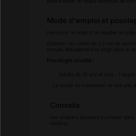
peut évaluer le risque éventuel de son 
Mode d'emploi et posol
Recouvrir le doigt d'un doigtier en plas
Déposer un ruban de 2,5 cm de pommade
ensuite délicatement le doigt dans le r
Posologie usuelle :
Adulte de 18 ans et plus
: 1 appli
La durée du traitement ne doit pas 
Conseils
Les doigtiers peuvent s'acheter dans
médical.