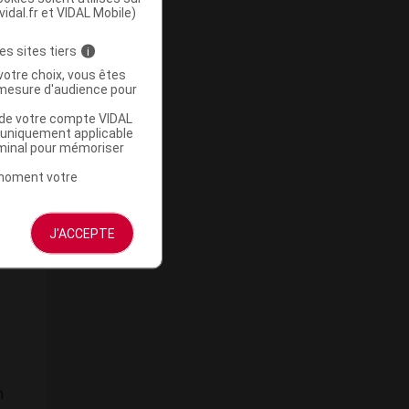
vidal.fr et VIDAL Mobile)
es sites tiers
i
votre choix, vous êtes
mesure d'audience pour
u de votre compte VIDAL
a uniquement applicable
rminal pour mémoriser
t moment votre
t
n
J'ACCEPTE
n