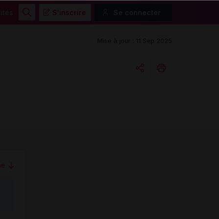
ités
S'inscrire
Se connecter
Rechercher
Mise à jour : 11 Sep 2025
Copier l'url
Email
me