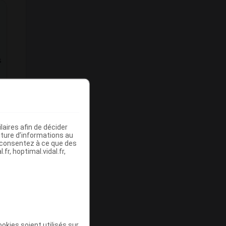
s
aires afin de décider
iture d’informations au
s consentez à ce que des
fr, hoptimal.vidal.fr,
t
okies soient utilisés sur