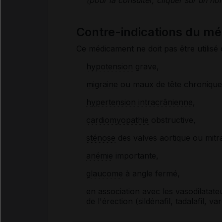
Contre-indications du 
Ce médicament ne doit pas être utilisé 
hypotension
grave,
migraine
ou maux de tête chronique
hypertension intracrânienne
,
cardiomyopathie
obstructive,
sténose
des valves aortique ou mitra
anémie
importante,
glaucome
à angle fermé,
en association avec
les
vasodilatate
de l'érection (sildénafil, tadalafil, var