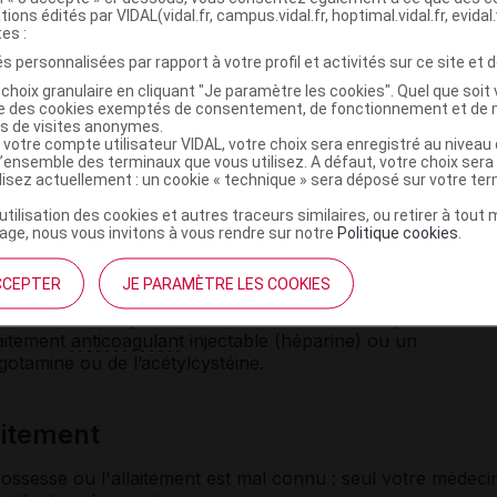
ables
potentiels, ce médicament peut, chez certaines
tions édités par VIDAL(vidal.fr, campus.vidal.fr, hoptimal.vidal.fr, evidal.
vec la conduite automobile ou le maniement de machines
tes :
ion des premières prises que vous supportez bien ce
s personnalisées par rapport à votre profil et activités sur ce site et d
tiliser une machine.
choix granulaire en cliquant "Je paramètre les cookies". Quel que soit 
ise des cookies exemptés de consentement, de fonctionnement et de 
es de visites anonymes.
ent RECTOGÉSIC avec d'autres
 votre compte utilisateur VIDAL, votre choix sera enregistré au nivea
l’ensemble des terminaux que vous utilisez. A défaut, votre choix ser
ilisez actuellement : un cookie « technique » sera déposé sur votre te
pas être associés avec les traitements oraux utilisés dans les
’utilisation des cookies et autres traceurs similaires, ou retirer à tou
anafil, du sildénafil, du tadalafil ou du vardénafil (CIALIS e
ge, nous vous invitons à vous rendre sur notre
Politique cookies
.
EVITRA et
génériques
, SPEDRA) : risque de baisse de tensio
CCEPTER
JE PARAMÈTRE LES COOKIES
macien si vous prenez des médicaments susceptibles de
raitement
anticoagulant
injectable (héparine) ou un
otamine ou de l’acétylcystéine.
laitement
ossesse ou l'allaitement est mal connu : seul votre médeci