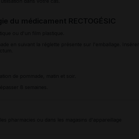
utilisation dans votre cas.
ogie du médicament RECTOGÉSIC
tique ou d'un film plastique.
 en suivant la réglette présente sur l'emballage. Insére
ectum.
cation de pommade, matin et soir.
dépasser 8 semaines.
 les pharmacies ou dans les magasins d'appareillage