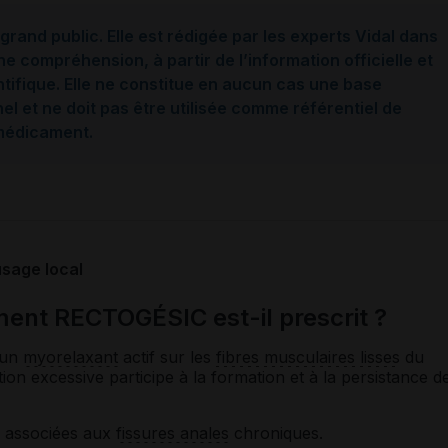
grand public. Elle est rédigée par les experts Vidal dans
ne compréhension, à partir de l’information officielle et
ntifique. Elle ne constitue en aucun cas une base
l et ne doit pas être utilisée comme référentiel de
 médicament.
sage local
ent RECTOGÉSIC est-il prescrit ?
 un
myorelaxant
actif sur les
fibres musculaires lisses
du
ion excessive participe à la formation et à la persistance d
rs associées aux
fissures anales
chroniques.