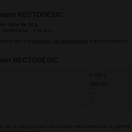
ament RECTOGÉSIC
e ; tube de 30 g
n Remboursé
- Prix libre
compte des «
honoraires de dispensation
» du pharmacien.
ment RECTOGÉSIC
p 100 g
400 mg
+
+
le sur la page produit de chaque médicament de la gamme
nom du médicament).