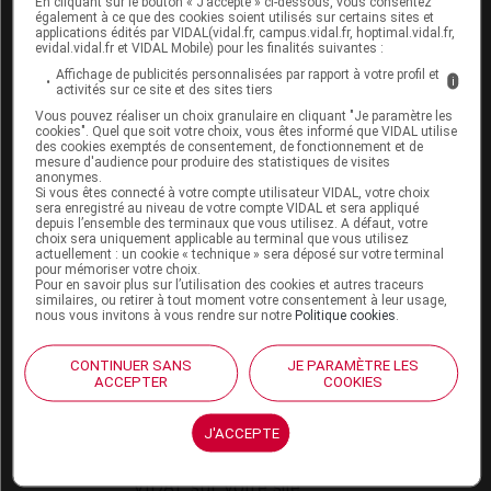
En cliquant sur le bouton « J’accepte » ci-dessous, vous consentez
VIDAL Expert
également à ce que des cookies soient utilisés sur certains sites et
VIDAL Hoptimal
applications édités par VIDAL(vidal.fr, campus.vidal.fr, hoptimal.vidal.fr,
eVIDAL
evidal.vidal.fr et VIDAL Mobile) pour les finalités suivantes :
VIDAL Mobile
Affichage de publicités personnalisées par rapport à votre profil et
i
activités sur ce site et des sites tiers
VIDAL widget
VIDAL Sécurisation
Vous pouvez réaliser un choix granulaire en cliquant "Je paramètre les
cookies". Quel que soit votre choix, vous êtes informé que VIDAL utilise
VIDAL e-Services
des cookies exemptés de consentement, de fonctionnement et de
Espace institutionnel
mesure d'audience pour produire des statistiques de visites
anonymes.
Si vous êtes connecté à votre compte utilisateur VIDAL, votre choix
Qui sommes-nous ?
sera enregistré au niveau de votre compte VIDAL et sera appliqué
VIDAL France
depuis l’ensemble des terminaux que vous utilisez. A défaut, votre
choix sera uniquement applicable au terminal que vous utilisez
Carrières
actuellement : un cookie « technique » sera déposé sur votre terminal
Charte éthique et
pour mémoriser votre choix.
déontologique
Pour en savoir plus sur l’utilisation des cookies et autres traceurs
similaires, ou retirer à tout moment votre consentement à leur usage,
nous vous invitons à vous rendre sur notre
Politique cookies
.
Service client
CONTINUER SANS
JE PARAMÈTRE LES
Contact
ACCEPTER
COOKIES
Aide
Espace partenaires
J'ACCEPTE
Éditeurs de logiciel
VIDAL sur votre site