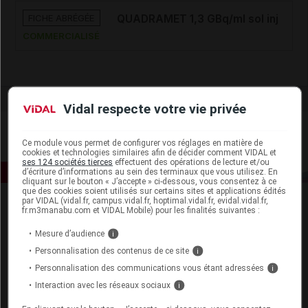
FICHE ABRÉGÉE
QUADRAMET 1,3 GBq/ml sol inj
COMMERCIALISÉ
Vidal respecte votre vie privée
Ce module vous permet de configurer vos réglages en matière de
cookies et technologies similaires afin de décider comment VIDAL et
ses 124 sociétés tierces
effectuent des opérations de lecture et/ou
d’écriture d’informations au sein des terminaux que vous utilisez. En
cliquant sur le bouton « J’accepte » ci-dessous, vous consentez à ce
que des cookies soient utilisés sur certains sites et applications édités
par VIDAL (vidal.fr, campus.vidal.fr, hoptimal.vidal.fr, evidal.vidal.fr,
fr.m3manabu.com et VIDAL Mobile) pour les finalités suivantes :
Mesure d’audience
i
Personnalisation des contenus de ce site
i
Personnalisation des communications vous étant adressées
i
Espace produit
Interaction avec les réseaux sociaux
i
Boutique