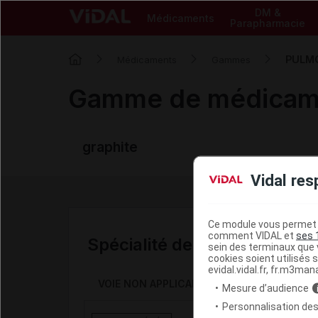
DM &
Médicaments
Parapharmacie
PULM
Médicaments
Gammes
Gamme de médica
graphite
Vidal res
Ce module vous permet d
comment VIDAL et
ses 
Spécialité de la gamme
sein des terminaux que v
cookies soient utilisés s
evidal.vidal.fr, fr.m3man
VOIE NON APPLICABLE
Mesure d’audience
Personnalisation des
PULMOTEC pdre p inhal