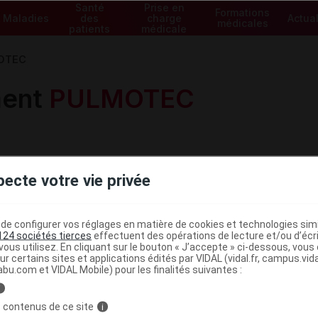
Santé
Prise en
Formations
Maladies
des
charge
Actual
médicales
patients
médicale
OTEC
ment
PULMOTEC
pecte votre vie privée
e configurer vos réglages en matière de cookies et technologies simil
Voir les spécialités de la gam
124 sociétés tierces
effectuent des opérations de lecture et/ou d’écr
ous utilisez. En cliquant sur le bouton « J’accepte » ci-dessous, vou
ur certains sites et applications édités par VIDAL (vidal.fr, campus.vidal.
abu.com et VIDAL Mobile) pour les finalités suivantes :
i
 contenus de ce site
i
 trousse p prép