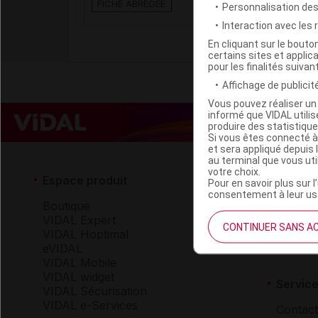
FICHE ABRÉGÉE
Personnalisation de
radiopharma
Interaction avec les
En cliquant sur le bout
certains sites et applica
pour les finalités suivan
Affichage de publicité
Vous pouvez réaliser un 
informé que VIDAL util
produire des statistiqu
Si vous êtes connecté à
et sera appliqué depuis 
au terminal que vous ut
votre choix.
Espace produit
Espace 
Pour en savoir plus sur l
consentement à leur usa
Boutique
Qui so
VIDAL Expert
VIDAL 
CONTINUER SANS A
VIDAL Hoptimal
Carrièr
eVIDAL
Charte 
VIDAL Mobile
VIDAL widget
Service
VIDAL Sécurisation
VIDAL e-Services
Contact