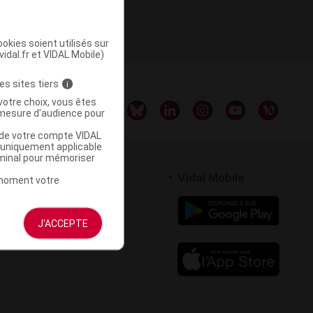
É
okies soient utilisés sur
vidal.fr et VIDAL Mobile)
es sites tiers
i
votre choix, vous êtes
mesure d'audience pour
u de votre compte VIDAL
a uniquement applicable
rminal pour mémoriser
rtenaires
Vidal Mobile
t moment votre
 logiciel
votre site
J'ACCEPTE