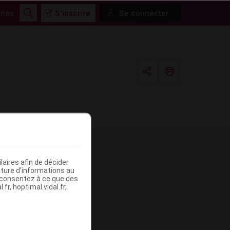
ités
S'inscrire
Se connecter
Rechercher
Copier l'url
Email
aires afin de décider
me
iture d’informations au
s consentez à ce que des
fr, hoptimal.vidal.fr,