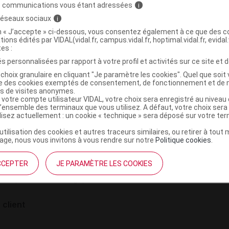
Liste 1
COMMERCIALIS
s communications vous étant adressées
i
 réseaux sociaux
i
on « J’accepte » ci-dessous, vous consentez également à ce que des co
tions édités par VIDAL(vidal.fr, campus.vidal.fr, hoptimal.vidal.fr, evidal.
tes :
s personnalisées par rapport à votre profil et activités sur ce site et d
choix granulaire en cliquant "Je paramètre les cookies". Quel que soit 
ise des cookies exemptés de consentement, de fonctionnement et de 
es de visites anonymes.
 votre compte utilisateur VIDAL, votre choix sera enregistré au nivea
l’ensemble des terminaux que vous utilisez. A défaut, votre choix ser
ilisez actuellement : un cookie « technique » sera déposé sur votre te
institutionnel
Espace pa
’utilisation des cookies et autres traceurs similaires, ou retirer à tou
ge, nous vous invitons à vous rendre sur notre
Politique cookies
.
mmes-nous ?
Éditeurs de
France
VIDAL sur 
CCEPTER
JE PARAMÈTRE LES COOKIES
es
éthique et déontologique
 client