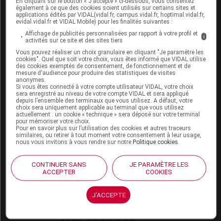
En cliquant sur le bouton « J’accepte » ci-dessous, vous consentez
VIDAL Expert
également à ce que des cookies soient utilisés sur certains sites et
VIDAL Hoptimal
applications édités par VIDAL(vidal.fr, campus.vidal.fr, hoptimal.vidal.fr,
eVIDAL
evidal.vidal.fr et VIDAL Mobile) pour les finalités suivantes :
VIDAL Mobile
Affichage de publicités personnalisées par rapport à votre profil et
i
activités sur ce site et des sites tiers
VIDAL widget
VIDAL Sécurisation
Vous pouvez réaliser un choix granulaire en cliquant "Je paramètre les
cookies". Quel que soit votre choix, vous êtes informé que VIDAL utilise
VIDAL e-Services
des cookies exemptés de consentement, de fonctionnement et de
Espace institutionnel
mesure d'audience pour produire des statistiques de visites
anonymes.
Si vous êtes connecté à votre compte utilisateur VIDAL, votre choix
Qui sommes-nous ?
sera enregistré au niveau de votre compte VIDAL et sera appliqué
VIDAL France
depuis l’ensemble des terminaux que vous utilisez. A défaut, votre
choix sera uniquement applicable au terminal que vous utilisez
Carrières
actuellement : un cookie « technique » sera déposé sur votre terminal
Charte éthique et
pour mémoriser votre choix.
déontologique
Pour en savoir plus sur l’utilisation des cookies et autres traceurs
similaires, ou retirer à tout moment votre consentement à leur usage,
nous vous invitons à vous rendre sur notre
Politique cookies
.
Service client
CONTINUER SANS
JE PARAMÈTRE LES
Contact
ACCEPTER
COOKIES
Aide
Espace partenaires
J'ACCEPTE
Éditeurs de logiciel
VIDAL sur votre site