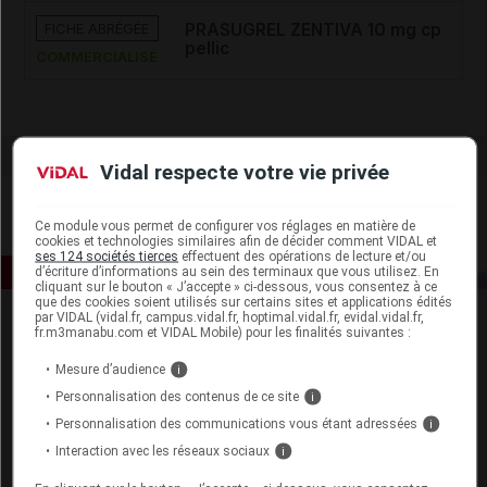
FICHE ABRÉGÉE
PRASUGREL ZENTIVA 10 mg cp
pellic
COMMERCIALISÉ
Vidal respecte votre vie privée
Ce module vous permet de configurer vos réglages en matière de
cookies et technologies similaires afin de décider comment VIDAL et
ses 124 sociétés tierces
effectuent des opérations de lecture et/ou
d’écriture d’informations au sein des terminaux que vous utilisez. En
cliquant sur le bouton « J’accepte » ci-dessous, vous consentez à ce
que des cookies soient utilisés sur certains sites et applications édités
par VIDAL (vidal.fr, campus.vidal.fr, hoptimal.vidal.fr, evidal.vidal.fr,
fr.m3manabu.com et VIDAL Mobile) pour les finalités suivantes :
Mesure d’audience
i
Personnalisation des contenus de ce site
i
Personnalisation des communications vous étant adressées
i
Espace produit
Interaction avec les réseaux sociaux
i
Boutique