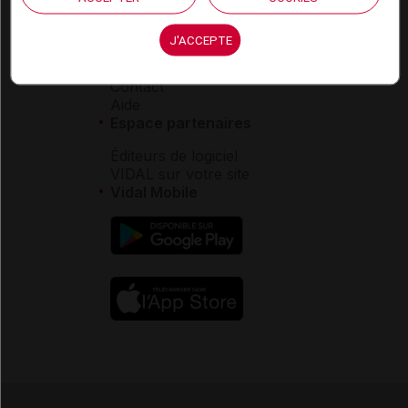
déontologique
J'ACCEPTE
Service client
Contact
Aide
Espace partenaires
Éditeurs de logiciel
VIDAL sur votre site
Vidal Mobile