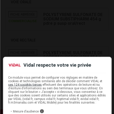
VOIE ORALE
FICHE ABRÉGÉE
POLYSTYRENE SULFONATE DE
SODIUM SUBSTIPHARM 454 g
COMMERCIALISÉ
pdre p susp oral/rect
VOIE RECTALE
FICHE ABRÉGÉE
POLYSTYRENE SULFONATE DE
SODIUM SUBSTIPHARM 454 g
COMMERCIALISÉ
pdre p susp oral/rect
Vidal respecte votre vie privée
Ce module vous permet de configurer vos réglages en matière de
cookies et technologies similaires afin de décider comment VIDAL et
ses 124 sociétés tierces
effectuent des opérations de lecture et/ou
d’écriture d’informations au sein des terminaux que vous utilisez. En
cliquant sur le bouton « J’accepte » ci-dessous, vous consentez à ce
que des cookies soient utilisés sur certains sites et applications édités
par VIDAL (vidal.fr, campus.vidal.fr, hoptimal.vidal.fr, evidal.vidal.fr,
fr.m3manabu.com et VIDAL Mobile) pour les finalités suivantes :
Mesure d’audience
i