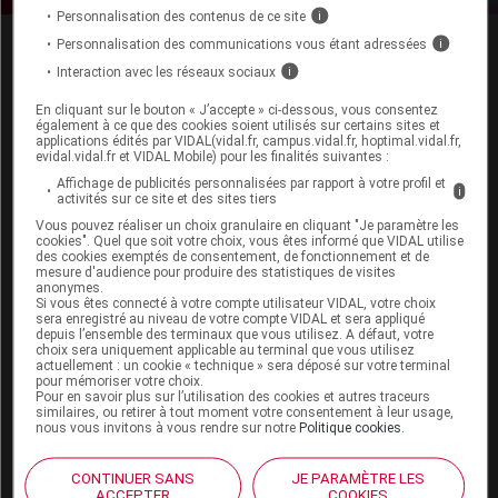
Personnalisation des contenus de ce site
i
Personnalisation des communications vous étant adressées
i
Interaction avec les réseaux sociaux
i
En cliquant sur le bouton « J’accepte » ci-dessous, vous consentez
également à ce que des cookies soient utilisés sur certains sites et
applications édités par VIDAL(vidal.fr, campus.vidal.fr, hoptimal.vidal.fr,
evidal.vidal.fr et VIDAL Mobile) pour les finalités suivantes :
Espace produit
Affichage de publicités personnalisées par rapport à votre profil et
i
Boutique
activités sur ce site et des sites tiers
VIDAL Expert
Vous pouvez réaliser un choix granulaire en cliquant "Je paramètre les
cookies". Quel que soit votre choix, vous êtes informé que VIDAL utilise
VIDAL Hoptimal
des cookies exemptés de consentement, de fonctionnement et de
eVIDAL
mesure d'audience pour produire des statistiques de visites
VIDAL Mobile
anonymes.
Si vous êtes connecté à votre compte utilisateur VIDAL, votre choix
VIDAL widget
sera enregistré au niveau de votre compte VIDAL et sera appliqué
VIDAL Sécurisation
depuis l’ensemble des terminaux que vous utilisez. A défaut, votre
choix sera uniquement applicable au terminal que vous utilisez
VIDAL e-Services
actuellement : un cookie « technique » sera déposé sur votre terminal
Espace institutionnel
pour mémoriser votre choix.
Pour en savoir plus sur l’utilisation des cookies et autres traceurs
similaires, ou retirer à tout moment votre consentement à leur usage,
Qui sommes-nous ?
nous vous invitons à vous rendre sur notre
Politique cookies
.
VIDAL France
Carrières
CONTINUER SANS
JE PARAMÈTRE LES
Charte éthique et
ACCEPTER
COOKIES