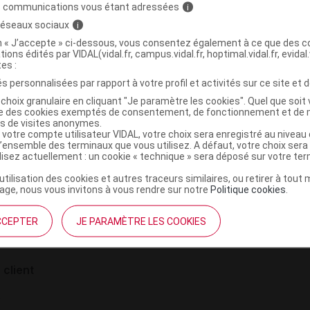
ol inj
intraveineuse
Liste 1
COMMERCIAL
s communications vous étant adressées
i
 réseaux sociaux
i
on « J’accepte » ci-dessous, vous consentez également à ce que des co
tions édités par VIDAL(vidal.fr, campus.vidal.fr, hoptimal.vidal.fr, evidal.
tes :
s personnalisées par rapport à votre profil et activités sur ce site et d
choix granulaire en cliquant "Je paramètre les cookies". Quel que soit 
ise des cookies exemptés de consentement, de fonctionnement et de 
es de visites anonymes.
 votre compte utilisateur VIDAL, votre choix sera enregistré au nivea
l’ensemble des terminaux que vous utilisez. A défaut, votre choix ser
ilisez actuellement : un cookie « technique » sera déposé sur votre te
institutionnel
Espace pa
’utilisation des cookies et autres traceurs similaires, ou retirer à tou
ge, nous vous invitons à vous rendre sur notre
Politique cookies
.
mmes-nous ?
Éditeurs de
France
VIDAL sur 
es
CCEPTER
JE PARAMÈTRE LES COOKIES
éthique et déontologique
 client