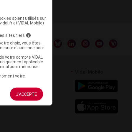
ISÉ
okies soient utilisés sur
vidal.fr et VIDAL Mobile)
es sites tiers
i
votre choix, vous êtes
mesure d'audience pour
u de votre compte VIDAL
a uniquement applicable
rminal pour mémoriser
rtenaires
Vidal Mobile
t moment votre
 logiciel
votre site
J'ACCEPTE