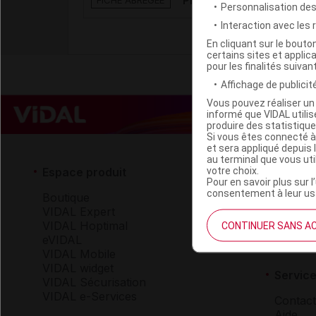
PIXCYCLIC 1,0 mmol/mL s
FICHE ABRÉGÉE
Personnalisation de
Interaction avec les
En cliquant sur le bout
certains sites et applica
pour les finalités suivan
Affichage de publicité
Vous pouvez réaliser un 
informé que VIDAL util
produire des statistiqu
Si vous êtes connecté à
et sera appliqué depuis 
au terminal que vous ut
votre choix.
Espace produit
Espace 
Pour en savoir plus sur l
consentement à leur usa
Boutique
Qui so
VIDAL Expert
VIDAL 
VIDAL Hoptimal
Carrièr
CONTINUER SANS A
eVIDAL
Charte 
VIDAL Mobile
VIDAL widget
Service
VIDAL Sécurisation
VIDAL e-Services
Contact
Aide