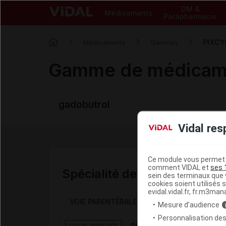
DM &
Médicaments
Parapharmacie
PIXCY
Médicaments
Gammes
Gamme de médica
gadobutrol
Vidal res
Ce module vous permet d
comment VIDAL et
ses 
Spécialité de la gamme
sein des terminaux que v
cookies soient utilisés s
evidal.vidal.fr, fr.m3man
VOIE PARENTÉRALE
Mesure d’audience
Personnalisation des