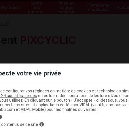
Santé
Prise en
Formations
Maladies
des
charge
Actual
médicales
patients
médicale
CLIC
ment
PIXCYCLIC
pecte votre vie privée
e configurer vos réglages en matière de cookies et technologies simil
Voir les spécialités de la gam
124 sociétés tierces
effectuent des opérations de lecture et/ou d’écr
ous utilisez. En cliquant sur le bouton « J’accepte » ci-dessous, vou
ur certains sites et applications édités par VIDAL (vidal.fr, campus.vidal.
abu.com et VIDAL Mobile) pour les finalités suivantes :
i
 contenus de ce site
i