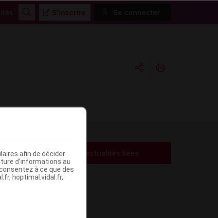
ités
S'inscrire
Se connecter
Rechercher
Copier l'url
Email
Voir les actualités liées
aires afin de décider
me
iture d’informations au
s consentez à ce que des
fr, hoptimal.vidal.fr,