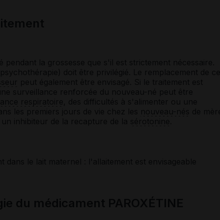
laitement
sé pendant la grossesse que s'il est strictement nécessaire.
sychothérapie) doit être privilégié. Le remplacement de c
sseur
peut également être envisagé. Si le traitement est
une surveillance renforcée du nouveau-né peut être
sance respiratoire
, des difficultés à s'alimenter ou une
ans les premiers jours de vie chez les
nouveau-nés
de mèr
un inhibiteur de la recapture de la
sérotonine
.
dans le lait maternel : l'allaitement est envisageable
ogie du médicament PAROXÉTINE