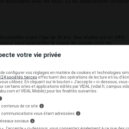
 en association avec les
IMAO
ou les médicaments contena
éconseillée avant l'âge de 18 ans. Des études ont en effet
esseur
peut augmenter le risque de suicide chez les
. Chez les enfants et adolescents de moins de 18 ans, ce
pecte votre vie privée
 à certains cas graves et nécessite une surveillance
 l'entourage.
sont susceptibles d'induire un épisode maniaque chez les
e configurer vos réglages en matière de cookies et technologies simil
phorie, d'excitation inhabituelle ou de comportement
124 sociétés tierces
effectuent des opérations de lecture et/ou d’écr
ne consultation médicale rapide est nécessaire.
ous utilisez. En cliquant sur le bouton « J’accepte » ci-dessous, vou
ur certains sites et applications édités par VIDAL (vidal.fr, campus.vidal.
abu.com et VIDAL Mobile) pour les finalités suivantes :
 cas d'épilepsie (même ancienne), de
glaucome
à angle
 aux
hémorragies
ou de maladie cardiaque.
i
 contenus de ce site
i
 été constatée avec l'
alcool
, évitez la prise de boissons
s communications vous étant adressées
i
cament
psychotrope
.
 réseaux sociaux
i
er une machine dangereuse, assurez-vous préalablement
on « J’accepte » ci-dessous, vous consentez également à ce que des co