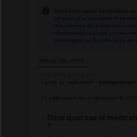
Cette information est destinée au 
un esprit d’accessibilité et de bon
des données de la littérature scie
d’information à usage professionne
prescription ou de délivrance de
PAROXÉTINE ZYDUS
Fiche révisée le 04 mai 2026
Famille du médicament :
Antidépresseur
Ce médicament est un
générique
de DER
Dans quel cas le médica
?