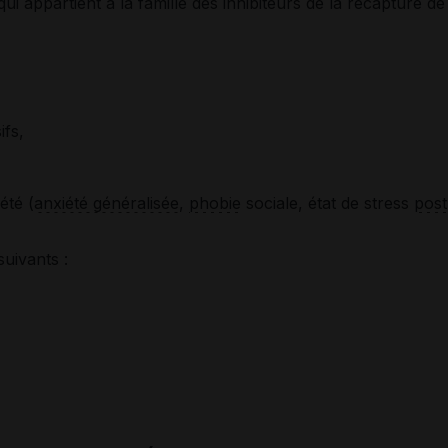
ui appartient à la famille des inhibiteurs de la recapture de
ifs,
été (
anxiété généralisée
,
phobie
sociale, état de stress
post
suivants :