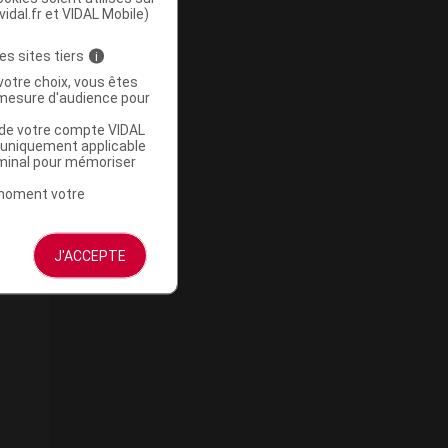
vidal.fr et VIDAL Mobile)
es sites tiers
i
votre choix, vous êtes
mesure d'audience pour
u de votre compte VIDAL
a uniquement applicable
rminal pour mémoriser
t moment votre
J'ACCEPTE