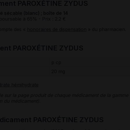
cament PAROXÉTINE ZYDUS
mé
sécable
(blanc) ; boîte de 14
boursable à 65%
- Prix : 2.2 €
compte des «
honoraires de dispensation
» du pharmacien.
ment PAROXÉTINE ZYDUS
p cp
20 mg
drate hémihydrate
le sur la page produit de chaque médicament de la gamme
nom du médicament).
médicament PAROXÉTINE ZYDUS