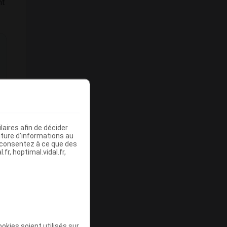
nt
aires afin de décider
iture d’informations au
s consentez à ce que des
fr, hoptimal.vidal.fr,
okies soient utilisés sur