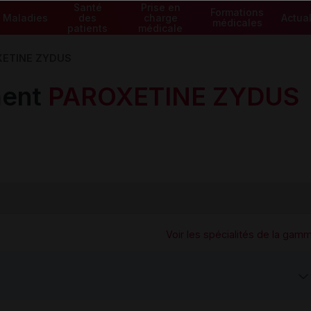
Santé
Prise en
Formations
Maladies
des
charge
Actual
médicales
patients
médicale
XETINE ZYDUS
ment
PAROXETINE ZYDUS
Voir les spécialités de la gam