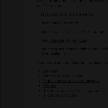
Ce médicament est un
antidépresseur
q
la
sérotonine
.
Il est utilisé dans le traitement :
des états dépressifs,
des troubles obsessionnels compuls
des
attaques de panique
,
de certaines manifestations de l'anxi
traumatique
).
Vous pouvez consulter le(s) article(s) 
Anxiété
Dépression de l’adulte
Etat de stress post traumatique
Phobie
Troubles obsessionnels compulsifs
Troubles paniques