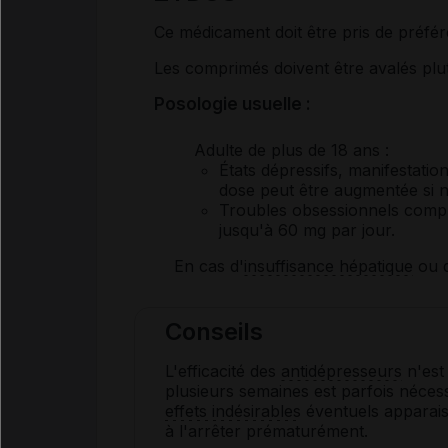
Ce médicament doit être pris de préfér
Les comprimés doivent être avalés plu
Posologie usuelle :
Adulte de plus de 18 ans
:
États dépressifs, manifestation
dose peut être augmentée si n
Troubles obsessionnels compu
jusqu'à 60 mg par jour.
En cas d'
insuffisance hépatique
ou d
Conseils
L'efficacité des
antidépresseurs
n'est
plusieurs semaines est parfois nécess
effets indésirables
éventuels apparais
à l'arrêter prématurément.