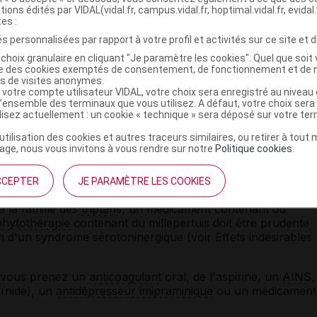
re
vigilance
.
tions édités par VIDAL(vidal.fr, campus.vidal.fr, hoptimal.vidal.fr, evidal.
tes :
s personnalisées par rapport à votre profil et activités sur ce site et d
ment PAROXÉTINE ZYDUS avec d'autres
choix granulaire en cliquant "Je paramètre les cookies". Quel que soit 
ise des cookies exemptés de consentement, de fonctionnement et de 
es de visites anonymes.
 :
 votre compte utilisateur VIDAL, votre choix sera enregistré au nivea
l’ensemble des terminaux que vous utilisez. A défaut, votre choix ser
ilisez actuellement : un cookie « technique » sera déposé sur votre te
) : des délais précis doivent être respectés entre la fin d'un
ce traitement, et inversement ;
’utilisation des cookies et autres traceurs similaires, ou retirer à tou
ge, nous vous invitons à vous rendre sur notre
Politique cookies
.
zide (
ORAP
) : risque de
troubles du rythme cardiaque
.
CCEPTER
JE PARAMÈTRE LES COOKIES
s contenant du tamoxifène ou du métoprolol.
e la famille des
triptans
, un médicament contenant du
phytothérapie
contenant du millepertuis doit être prudente
on d'un syndrome sérotoninergique (voir Effets indésirables
i vous prenez un
anticoagulant
oral, de l'aspirine, un
AINS
,
ïnide), un
antidépresseur imipraminique
ou un médicament