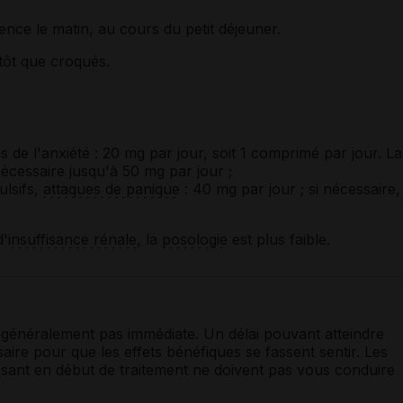
ence le matin, au cours du petit déjeuner.
tôt que croqués.
s de l'anxiété : 20 mg par jour, soit 1 comprimé par jour. La
écessaire jusqu'à 50 mg par jour ;
lsifs,
attaques de panique
: 40 mg par jour ; si nécessaire,
'
insuffisance rénale
, la
posologie
est plus faible.
 généralement pas immédiate. Un délai pouvant atteindre
aire pour que les effets bénéfiques se fassent sentir. Les
sant en début de traitement ne doivent pas vous conduire