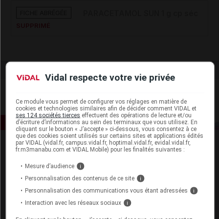
FICHE ABRÉGÉE
PARACETAMOL SUN 1 g cp séc
SUPPRIMÉ
Vidal respecte votre vie privée
Ce module vous permet de configurer vos réglages en matière de
cookies et technologies similaires afin de décider comment VIDAL et
ses 124 sociétés tierces
effectuent des opérations de lecture et/ou
d’écriture d’informations au sein des terminaux que vous utilisez. En
cliquant sur le bouton « J’accepte » ci-dessous, vous consentez à ce
que des cookies soient utilisés sur certains sites et applications édités
par VIDAL (vidal.fr, campus.vidal.fr, hoptimal.vidal.fr, evidal.vidal.fr,
fr.m3manabu.com et VIDAL Mobile) pour les finalités suivantes :
Mesure d’audience
i
Personnalisation des contenus de ce site
i
Personnalisation des communications vous étant adressées
i
Espace produit
Interaction avec les réseaux sociaux
i
Boutique