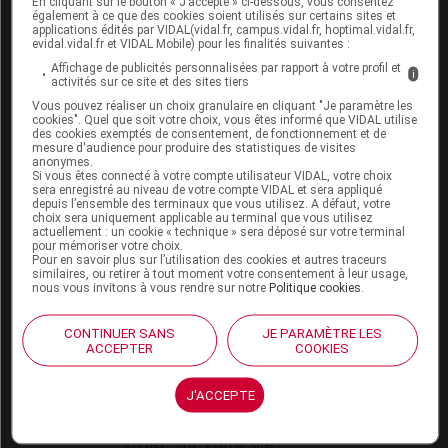
En cliquant sur le bouton « J’accepte » ci-dessous, vous consentez
VIDAL Expert
également à ce que des cookies soient utilisés sur certains sites et
VIDAL Hoptimal
applications édités par VIDAL(vidal.fr, campus.vidal.fr, hoptimal.vidal.fr,
eVIDAL
evidal.vidal.fr et VIDAL Mobile) pour les finalités suivantes :
VIDAL Mobile
Affichage de publicités personnalisées par rapport à votre profil et
i
activités sur ce site et des sites tiers
VIDAL widget
VIDAL Sécurisation
Vous pouvez réaliser un choix granulaire en cliquant "Je paramètre les
cookies". Quel que soit votre choix, vous êtes informé que VIDAL utilise
VIDAL e-Services
des cookies exemptés de consentement, de fonctionnement et de
Espace institutionnel
mesure d'audience pour produire des statistiques de visites
anonymes.
Si vous êtes connecté à votre compte utilisateur VIDAL, votre choix
Qui sommes-nous ?
sera enregistré au niveau de votre compte VIDAL et sera appliqué
VIDAL France
depuis l’ensemble des terminaux que vous utilisez. A défaut, votre
choix sera uniquement applicable au terminal que vous utilisez
Carrières
actuellement : un cookie « technique » sera déposé sur votre terminal
Charte éthique et
pour mémoriser votre choix.
déontologique
Pour en savoir plus sur l’utilisation des cookies et autres traceurs
similaires, ou retirer à tout moment votre consentement à leur usage,
nous vous invitons à vous rendre sur notre
Politique cookies
.
Service client
CONTINUER SANS
JE PARAMÈTRE LES
Contact
ACCEPTER
COOKIES
Aide
Espace partenaires
J'ACCEPTE
Éditeurs de logiciel
VIDAL sur votre site